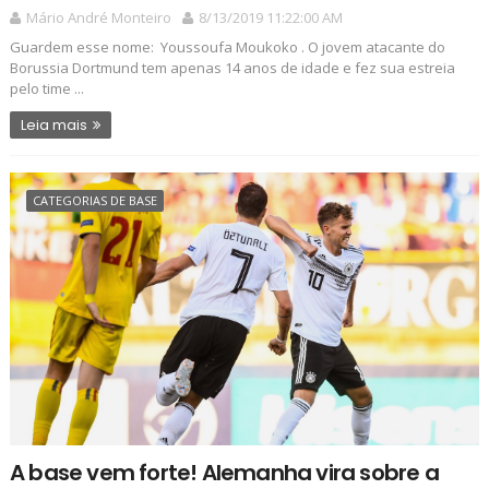
Mário André Monteiro
8/13/2019 11:22:00 AM
Guardem esse nome: Youssoufa Moukoko . O jovem atacante do
Borussia Dortmund tem apenas 14 anos de idade e fez sua estreia
pelo time ...
Leia mais
CATEGORIAS DE BASE
A base vem forte! Alemanha vira sobre a