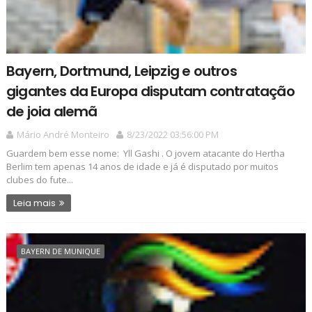
Bayern, Dortmund, Leipzig e outros
gigantes da Europa disputam contratação
de joia alemã
Mário André Monteiro
8/23/2022 03:56:00 PM
Guardem bem esse nome: Yll Gashi . O jovem atacante do Hertha
Berlim tem apenas 14 anos de idade e já é disputado por muitos
clubes do fute...
Leia mais
BAYERN DE MUNIQUE