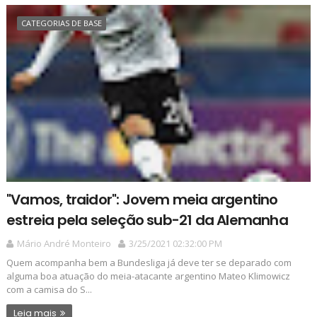
CATEGORIAS DE BASE
"Vamos, traidor": Jovem meia argentino
estreia pela seleção sub-21 da Alemanha
Mário André Monteiro
3/25/2021 02:32:00 PM
Quem acompanha bem a Bundesliga já deve ter se deparado com
alguma boa atuação do meia-atacante argentino Mateo Klimowicz
com a camisa do S...
Leia mais