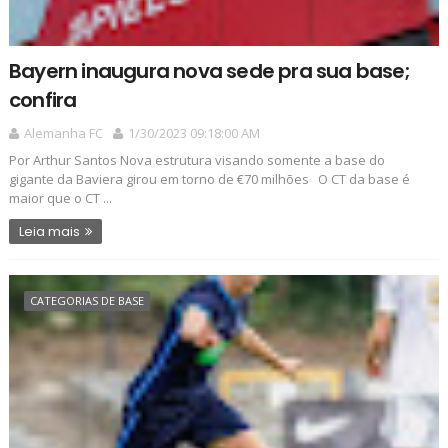
Bayern inaugura nova sede pra sua base;
confira
Alemanha FC
1/30/2023 09:18:00 AM
Por Arthur Santos Nova estrutura visando somente a base do
gigante da Baviera girou em torno de €70 milhões O CT da base é
maior que o CT ...
Leia mais
CATEGORIAS DE BASE