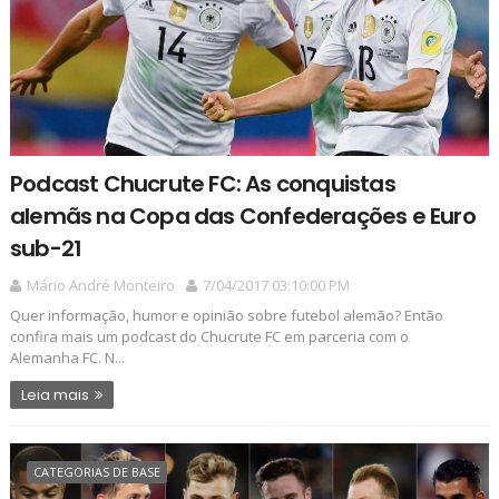
Podcast Chucrute FC: As conquistas
alemãs na Copa das Confederações e Euro
sub-21
Mário André Monteiro
7/04/2017 03:10:00 PM
Quer informação, humor e opinião sobre futebol alemão? Então
confira mais um podcast do Chucrute FC em parceria com o
Alemanha FC. N...
Leia mais
CATEGORIAS DE BASE