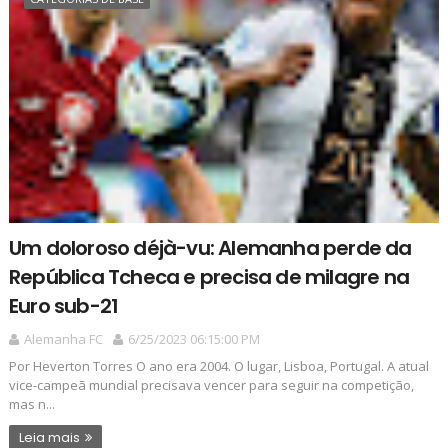
Um doloroso déjà-vu: Alemanha perde da
República Tcheca e precisa de milagre na
Euro sub-21
Alemanha FC
6/25/2023 06:15:00 PM
Por Heverton Torres O ano era 2004. O lugar, Lisboa, Portugal. A atual
vice-campeã mundial precisava vencer para seguir na competição,
mas n...
Leia mais