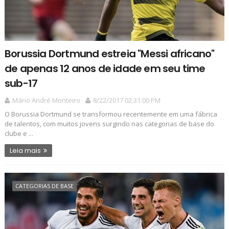
Borussia Dortmund estreia "Messi africano"
de apenas 12 anos de idade em seu time
sub-17
Mário André Monteiro
8/22/2017 02:31:00 PM
O Borussia Dortmund se transformou recentemente em uma fábrica
de talentos, com muitos jovens surgindo nas categorias de base do
clube e ...
Leia mais
CATEGORIAS DE BASE