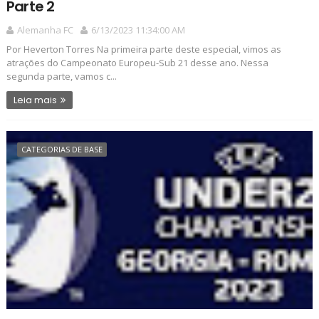
Parte 2
Alemanha FC
6/13/2023 11:34:00 AM
Por Heverton Torres Na primeira parte deste especial, vimos as
atrações do Campeonato Europeu-Sub 21 desse ano. Nessa
segunda parte, vamos c...
Leia mais
CATEGORIAS DE BASE