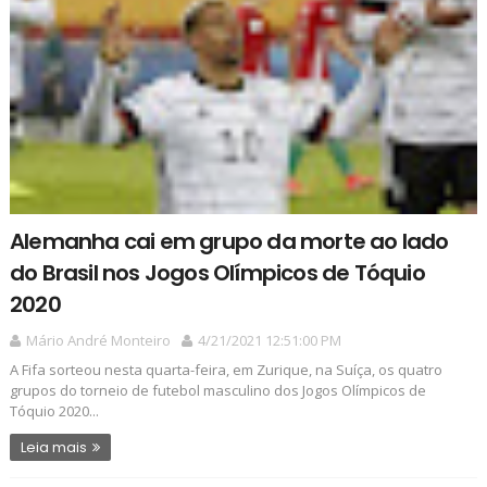
Alemanha cai em grupo da morte ao lado
do Brasil nos Jogos Olímpicos de Tóquio
2020
Mário André Monteiro
4/21/2021 12:51:00 PM
A Fifa sorteou nesta quarta-feira, em Zurique, na Suíça, os quatro
grupos do torneio de futebol masculino dos Jogos Olímpicos de
Tóquio 2020...
Leia mais