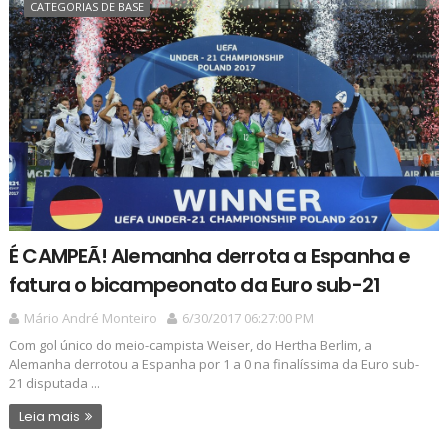
CATEGORIAS DE BASE
É CAMPEÃ! Alemanha derrota a Espanha e
fatura o bicampeonato da Euro sub-21
Mário André Monteiro
6/30/2017 06:27:00 PM
Com gol único do meio-campista Weiser, do Hertha Berlim, a
Alemanha derrotou a Espanha por 1 a 0 na finalíssima da Euro sub-
21 disputada ...
Leia mais