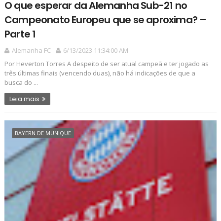
O que esperar da Alemanha Sub-21 no
Campeonato Europeu que se aproxima? –
Parte 1
Alemanha FC
6/13/2023 11:34:00 AM
Por Heverton Torres A despeito de ser atual campeã e ter jogado as
três últimas finais (vencendo duas), não há indicações de que a
busca do ...
Leia mais
BAYERN DE MUNIQUE