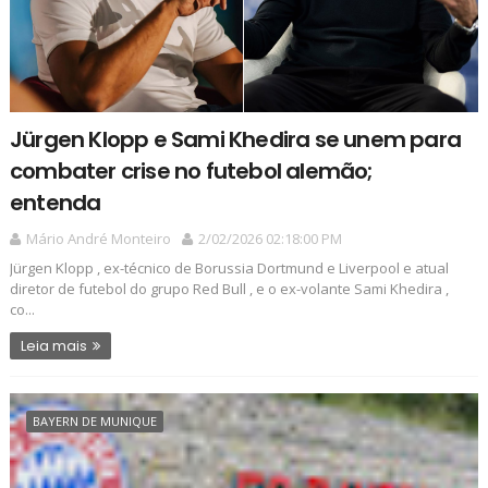
Jürgen Klopp e Sami Khedira se unem para
combater crise no futebol alemão;
entenda
Mário André Monteiro
2/02/2026 02:18:00 PM
Jürgen Klopp , ex-técnico de Borussia Dortmund e Liverpool e atual
diretor de futebol do grupo Red Bull , e o ex-volante Sami Khedira ,
co...
Leia mais
BAYERN DE MUNIQUE