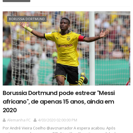
BORUSSIA DORTMUND
Borussia Dortmund pode estrear "Messi
africano", de apenas 15 anos, ainda em
2020
Alemanha FC
4/03/2020 02:00:00 PM
Por André Vieira Coelho @avcnarrador A espera acabou. Após