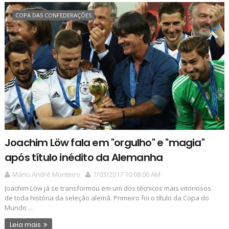
COPA DAS CONFEDERAÇÕES
Joachim Löw fala em "orgulho" e "magia"
após título inédito da Alemanha
Mário André Monteiro
7/03/2017 10:08:00 AM
Joachim Löw já se transformou em um dos técnicos mais vitoriosos
de toda história da seleção alemã. Primeiro foi o título da Copa do
Mundo ...
Leia mais