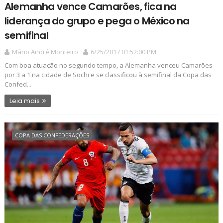
Alemanha vence Camarões, fica na
liderança do grupo e pega o México na
semifinal
Mário André Monteiro
6/25/2017 01:52:00 PM
Com boa atuação no segundo tempo, a Alemanha venceu Camarões
por 3 a 1 na cidade de Sochi e se classificou à semifinal da Copa das
Confed...
Leia mais
COPA DAS CONFEDERAÇÕES