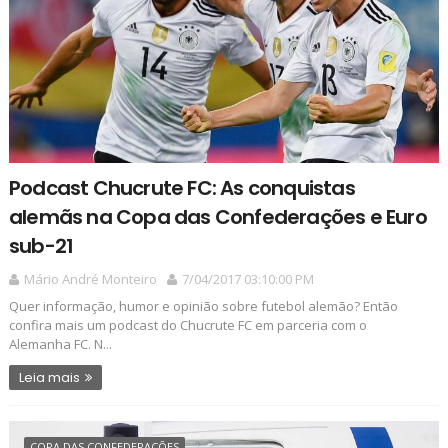
Podcast Chucrute FC: As conquistas
alemãs na Copa das Confederações e Euro
sub-21
Mário André Monteiro
7/04/2017 03:10:00 PM
Quer informação, humor e opinião sobre futebol alemão? Então
confira mais um podcast do Chucrute FC em parceria com o
Alemanha FC. N...
Leia mais
COPA DAS CONFEDERAÇÕES