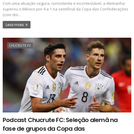
Com uma atuação segura, consistente e incontestável, a Alemanha
superou o México por 4 a 1 na semifinal da Copa das Confederações
(com doi...
Leia mais
CHUCRUTE FC
Podcast Chucrute FC: Seleção alemã na
fase de grupos da Copa das