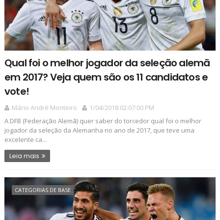
Qual foi o melhor jogador da seleção alemã
em 2017? Veja quem são os 11 candidatos e
vote!
Mário André Monteiro
1/04/2018 02:07:00 PM
A DFB (Federação Alemã) quer saber do torcedor qual foi o melhor
jogador da seleção da Alemanha no ano de 2017, que teve uma
excelente ca...
Leia mais
CATEGORIAS DE BASE