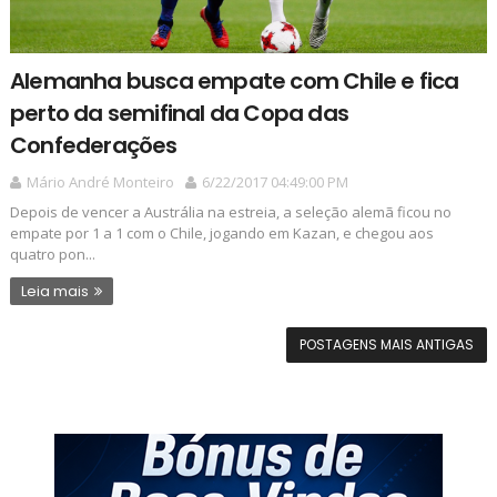
Alemanha busca empate com Chile e fica
perto da semifinal da Copa das
Confederações
Mário André Monteiro
6/22/2017 04:49:00 PM
Depois de vencer a Austrália na estreia, a seleção alemã ficou no
empate por 1 a 1 com o Chile, jogando em Kazan, e chegou aos
quatro pon...
Leia mais
POSTAGENS MAIS ANTIGAS