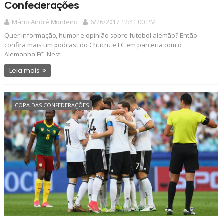
Confederações
Mário André Monteiro
6/26/2017 12:41:00 PM
Quer informação, humor e opinião sobre futebol alemão? Então
confira mais um podcast do Chucrute FC em parceria com o
Alemanha FC. Nest...
Leia mais
COPA DAS CONFEDERAÇÕES