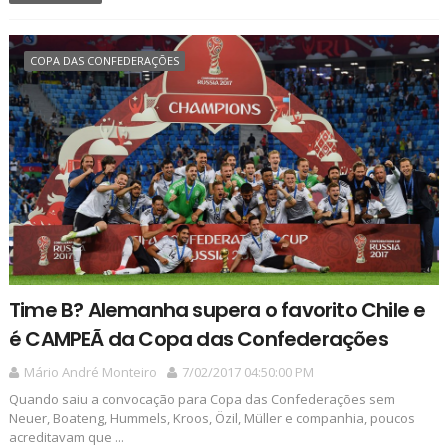
COPA DAS CONFEDERAÇÕES
Time B? Alemanha supera o favorito Chile e
é CAMPEÃ da Copa das Confederações
Mário André Monteiro
7/02/2017 04:50:00 PM
Quando saiu a convocação para Copa das Confederações sem
Neuer, Boateng, Hummels, Kroos, Özil, Müller e companhia, poucos
acreditavam que ...