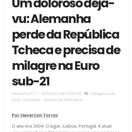
Um doloroso déjà-
vu: Alemanha
perde da República
Tcheca e precisa de
milagre na Euro
sub-21
Alemanha FC
|
6/25/2023 06:15:00 PM
Categorias de
base
,
Eurocopa
,
Seleção da Alemanha
Por Heverton Torres
O ano era 2004. O lugar, Lisboa, Portugal. A atual