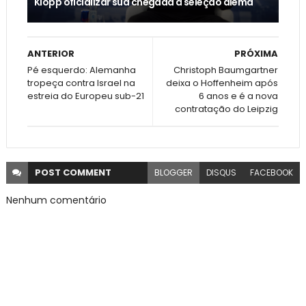
Klopp oficializar sua chegada à seleção alemã
ANTERIOR
PRÓXIMA
Pé esquerdo: Alemanha
Christoph Baumgartner
tropeça contra Israel na
deixa o Hoffenheim após
estreia do Europeu sub-21
6 anos e é a nova
contratação do Leipzig
POST
COMMENT
BLOGGER
DISQUS
FACEBOOK
Nenhum comentário