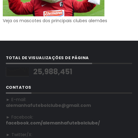
Veja os mascotes dos principais clubes alemães
TOTAL DE VISUALIZAÇÕES DE PÁGINA
25,988,451
CONTATOS
► E-mail:
alemanhafutebolclube@gmail.com
► Facebook:
facebook.com/alemanhafutebolclube/
► Twitter/X: