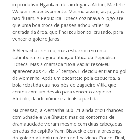
improdutivo Ngankam deram lugar a Alidou, Martel e
Weiper respectivamente. Mesmo assim, as jogadas
não fluíam. A República Tcheca cozinhava o jogo até
que uma boa troca de passes achou Stiller na
entrada da área, que finalizou bonito, cruzado, para
vencer o goleiro Jaros.
A Alemanha cresceu, mas esbarrou em uma
catimbeira e segura atuação tática da República
Tcheca. Mas a chamada “Bola Vadia” resolveu
aparecer aos 42 do 2º tempo. E decidiu entrar no gol
da Alemanha. Após um escanteio pela esquerda, a
bola rebatida caiu nos pés do zagueiro Vitik, que
contou com um desvio para vencer o arqueiro
Atubolu, dando números finais a partida.
Na pressão, a Alemanha Sub-21 ainda criou chances
com Schade e Weißhaupt, mas os contornos de
dramaticidade vieram mesmo com duas cabeçadas
erradas do capitão Yann Bisseck e com a presença
do goleiro Atubolu na área no finalzinho. Pouco. Final,