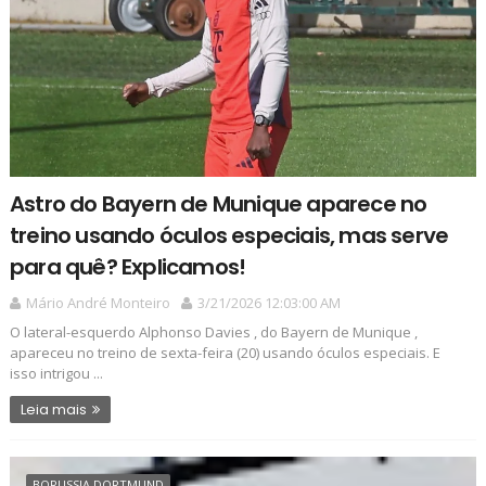
Astro do Bayern de Munique aparece no
treino usando óculos especiais, mas serve
para quê? Explicamos!
Mário André Monteiro
3/21/2026 12:03:00 AM
O lateral-esquerdo Alphonso Davies , do Bayern de Munique ,
apareceu no treino de sexta-feira (20) usando óculos especiais. E
isso intrigou ...
Leia mais
BORUSSIA DORTMUND