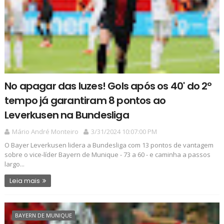
No apagar das luzes! Gols após os 40' do 2º
tempo já garantiram 8 pontos ao
Leverkusen na Bundesliga
Mário André Monteiro
3/31/2024 10:07:00 PM
O Bayer Leverkusen lidera a Bundesliga com 13 pontos de vantagem
sobre o vice-líder Bayern de Munique - 73 a 60 - e caminha a passos
largo...
Leia mais
BAYERN DE MUNIQUE