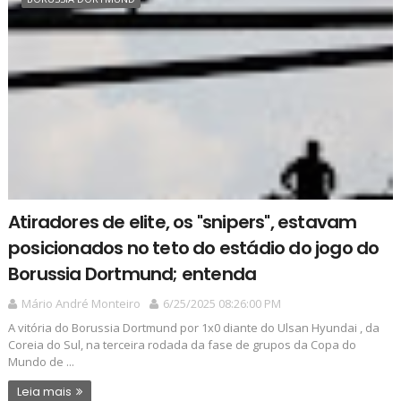
Atiradores de elite, os "snipers", estavam
posicionados no teto do estádio do jogo do
Borussia Dortmund; entenda
Mário André Monteiro
6/25/2025 08:26:00 PM
A vitória do Borussia Dortmund por 1x0 diante do Ulsan Hyundai , da
Coreia do Sul, na terceira rodada da fase de grupos da Copa do
Mundo de ...
Leia mais