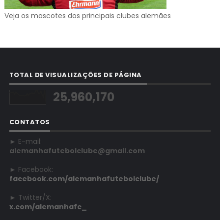
Veja os mascotes dos principais clubes alemães
TOTAL DE VISUALIZAÇÕES DE PÁGINA
25,960,170
CONTATOS
► E-mail:
alemanhafutebolclube@gmail.com
► Facebook:
facebook.com/alemanhafutebolclube/
► Twitter/X:
x.com/alemanhafc_