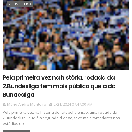
2.BUNDESLIGA
Pela primeira vez na história, rodada da
2.Bundesliga tem mais público que a da
Bundesliga
Mário André Monteiro
2/21/2024 07:47:00 AM
Pela primeira vez na história do futebol alemão, uma rodada da
2.Bundesliga , que é a segunda divisão, teve mais torcedores nos
estádios do ...