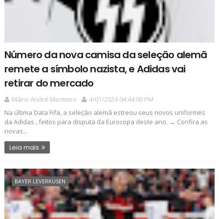
Número da nova camisa da seleção alemã
remete a símbolo nazista, e Adidas vai
retirar do mercado
Mário André Monteiro
4/01/2024 04:44:00 PM
Na última Data Fifa, a seleção alemã estreou seus novos uniformes
da Adidas , feitos para disputa da Eurocopa deste ano. → Confira as
novas...
Leia mais
BAYER LEVERKUSEN