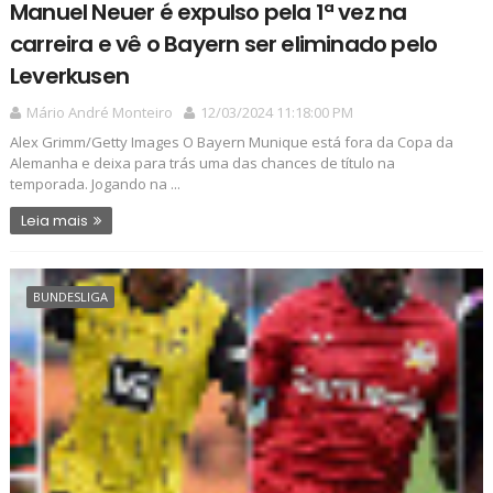
Manuel Neuer é expulso pela 1ª vez na
carreira e vê o Bayern ser eliminado pelo
Leverkusen
Mário André Monteiro
12/03/2024 11:18:00 PM
Alex Grimm/Getty Images O Bayern Munique está fora da Copa da
Alemanha e deixa para trás uma das chances de título na
temporada. Jogando na ...
Leia mais
BUNDESLIGA