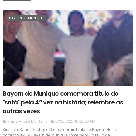
BAYERN DE MUNIQUE
Bayern de Munique comemora título do
"sofá" pela 4ª vez na história; relembre as
outras vezes
Mário André Monteiro
5/05/2025 10:22:00 AM
Kimmich, Kane, Gnabry e Dier celebram título do Bayern Neste
domingo (04), o Bayern de Munique comemorou o título da