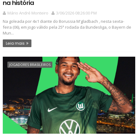
na história
Mário André Monteiro
3/06/2026 08:26:00 PM
Na goleada por 4x1 diante do Borussia M'gladbach , nesta sexta-
feira (06), em jogo válido pela 25ª rodada da Bundesliga, o Bayern de
Mun...
Leia mais
JOGADORES BRASILEIROS