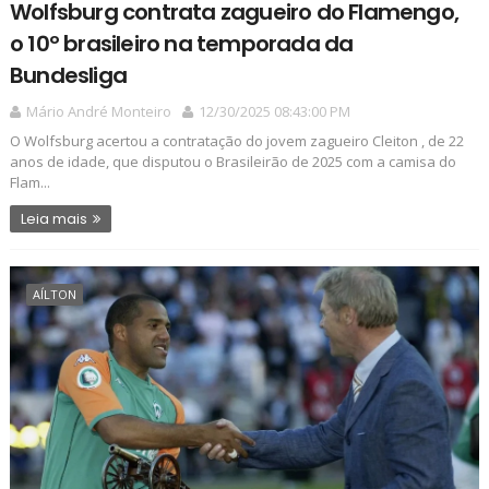
Wolfsburg contrata zagueiro do Flamengo,
o 10º brasileiro na temporada da
Bundesliga
Mário André Monteiro
12/30/2025 08:43:00 PM
O Wolfsburg acertou a contratação do jovem zagueiro Cleiton , de 22
anos de idade, que disputou o Brasileirão de 2025 com a camisa do
Flam...
Leia mais
AÍLTON