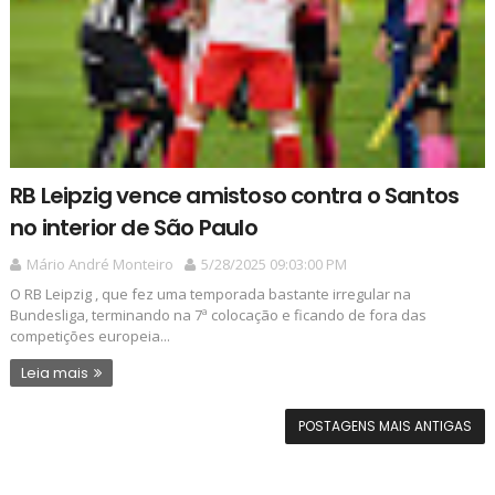
RB Leipzig vence amistoso contra o Santos
no interior de São Paulo
Mário André Monteiro
5/28/2025 09:03:00 PM
O RB Leipzig , que fez uma temporada bastante irregular na
Bundesliga, terminando na 7ª colocação e ficando de fora das
competições europeia...
Leia mais
POSTAGENS MAIS ANTIGAS