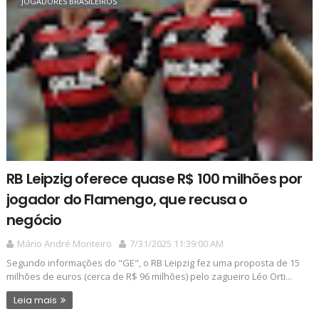
JOGADORES BRASILEIROS
RB Leipzig oferece quase R$ 100 milhões por
jogador do Flamengo, que recusa o
negócio
Mário André Monteiro
7/31/2025 11:39:00 AM
Segundo informações do "GE", o RB Leipzig fez uma proposta de 15
milhões de euros (cerca de R$ 96 milhões) pelo zagueiro Léo Orti...
Leia mais