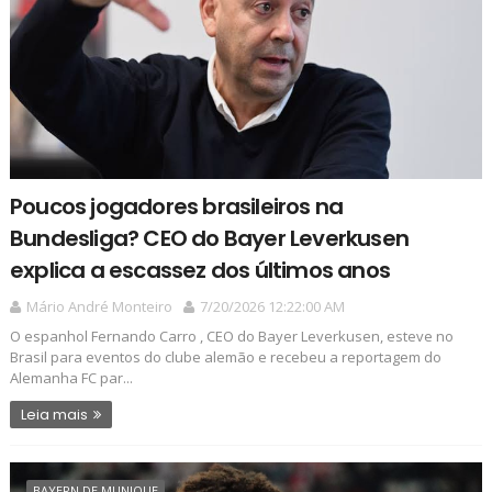
Poucos jogadores brasileiros na
Bundesliga? CEO do Bayer Leverkusen
explica a escassez dos últimos anos
Mário André Monteiro
7/20/2026 12:22:00 AM
O espanhol Fernando Carro , CEO do Bayer Leverkusen, esteve no
Brasil para eventos do clube alemão e recebeu a reportagem do
Alemanha FC par...
Leia mais
BAYERN DE MUNIQUE