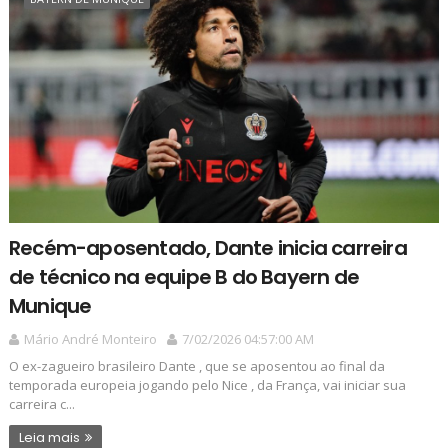
Recém-aposentado, Dante inicia carreira
de técnico na equipe B do Bayern de
Munique
Mário André Monteiro
7/02/2026 04:57:00 AM
O ex-zagueiro brasileiro Dante , que se aposentou ao final da
temporada europeia jogando pelo Nice , da França, vai iniciar sua
carreira c...
Leia mais