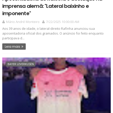
imprensa alemã: "Lateral baixinho e
imponente"
Mário André Monteiro
7/22/2025 10:00:00 AM
Aos 39 anos de idade, o lateral-direito Rafinha anunciou sua
aposentadoria oficial dos gramados. O anúncio foi feito enquanto
participava d...
Leia mais
BAYER LEVERKUSEN