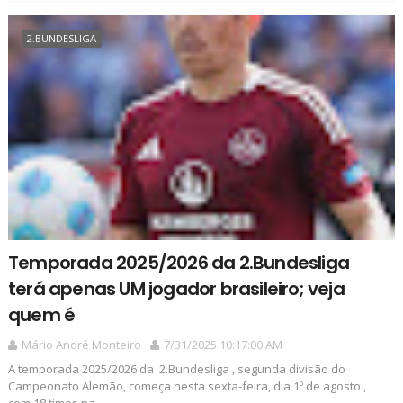
2.BUNDESLIGA
Temporada 2025/2026 da 2.Bundesliga
terá apenas UM jogador brasileiro; veja
quem é
Mário André Monteiro
7/31/2025 10:17:00 AM
A temporada 2025/2026 da 2.Bundesliga , segunda divisão do
Campeonato Alemão, começa nesta sexta-feira, dia 1º de agosto ,
com 18 times na ...