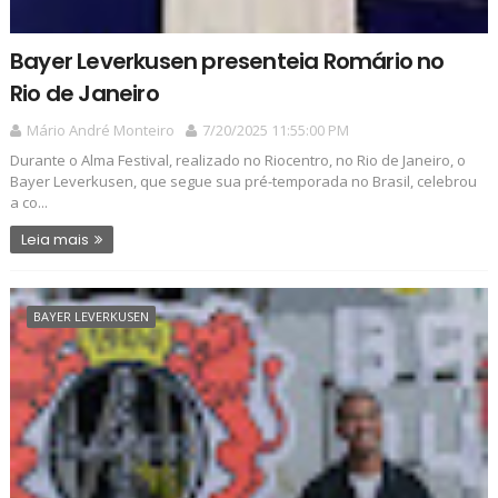
Bayer Leverkusen presenteia Romário no
Rio de Janeiro
Mário André Monteiro
7/20/2025 11:55:00 PM
Durante o Alma Festival, realizado no Riocentro, no Rio de Janeiro, o
Bayer Leverkusen, que segue sua pré-temporada no Brasil, celebrou
a co...
Leia mais
BAYER LEVERKUSEN