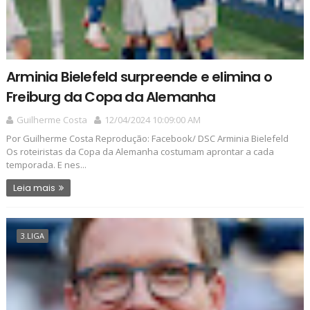
Arminia Bielefeld surpreende e elimina o
Freiburg da Copa da Alemanha
Guilherme Costa
12/04/2024 10:09:00 AM
Por Guilherme Costa Reprodução: Facebook/ DSC Arminia Bielefeld
Os roteiristas da Copa da Alemanha costumam aprontar a cada
temporada. E nes...
Leia mais
3.LIGA