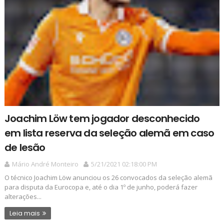
Joachim Löw tem jogador desconhecido
em lista reserva da seleção alemã em caso
de lesão
Mário André Monteiro
5/21/2021 02:18:00 PM
O técnico Joachim Löw anunciou os 26 convocados da seleção alemã
para disputa da Eurocopa e, até o dia 1º de junho, poderá fazer
alterações...
Leia mais