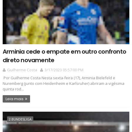
Arminia cede o empate em outro confronto
direto novamente
Guilherme Costa
3/17/2023 05:57:00 PM
Por Guilherme Costa Nesta sexta-feira (17), Arminia Bielefeld e
Nuremberg (junto com Heidenheim e Karlsruher) abriram a vigésima
quinta rod...
Leia mais
2.BUNDESLIGA