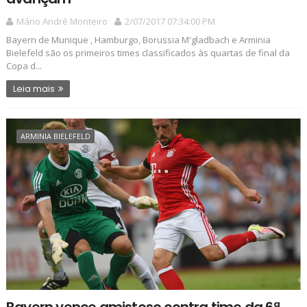
Mário André Monteiro
2/07/2017 07:34:00 PM
Bayern de Munique , Hamburgo, Borussia M'gladbach e Arminia
Bielefeld são os primeiros times classificados às quartas de final da
Copa d...
Leia mais
ARMINIA BIELEFELD
Bayern vence amistoso contra time da 6ª