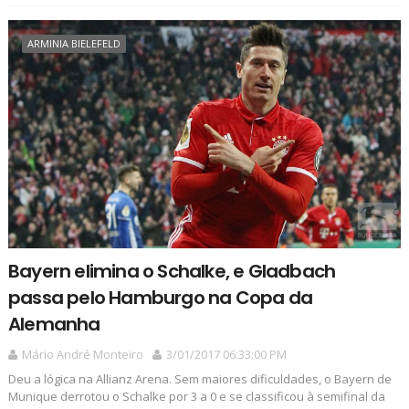
ARMINIA BIELEFELD
Bayern elimina o Schalke, e Gladbach
passa pelo Hamburgo na Copa da
Alemanha
Mário André Monteiro
3/01/2017 06:33:00 PM
Deu a lógica na Allianz Arena. Sem maiores dificuldades, o Bayern de
Munique derrotou o Schalke por 3 a 0 e se classificou à semifinal da