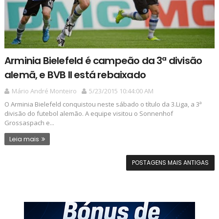
Arminia Bielefeld é campeão da 3ª divisão
alemã, e BVB II está rebaixado
Mário André Monteiro
5/23/2015 10:44:00 AM
O Arminia Bielefeld conquistou neste sábado o título da 3.Liga, a 3ª
divisão do futebol alemão. A equipe visitou o Sonnenhof
Grossaspach e...
Leia mais
POSTAGENS MAIS ANTIGAS