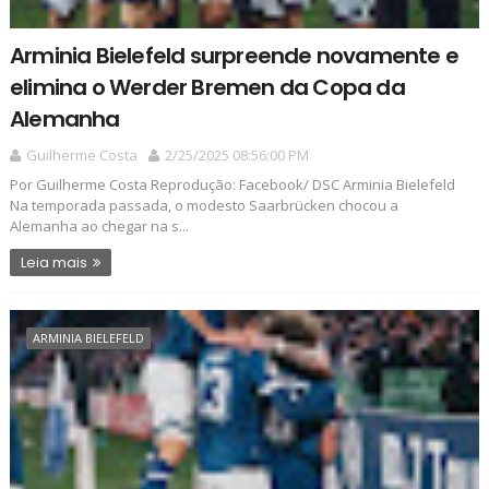
Arminia Bielefeld surpreende novamente e
elimina o Werder Bremen da Copa da
Alemanha
Guilherme Costa
2/25/2025 08:56:00 PM
Por Guilherme Costa Reprodução: Facebook/ DSC Arminia Bielefeld
Na temporada passada, o modesto Saarbrücken chocou a
Alemanha ao chegar na s...
Leia mais
ARMINIA BIELEFELD