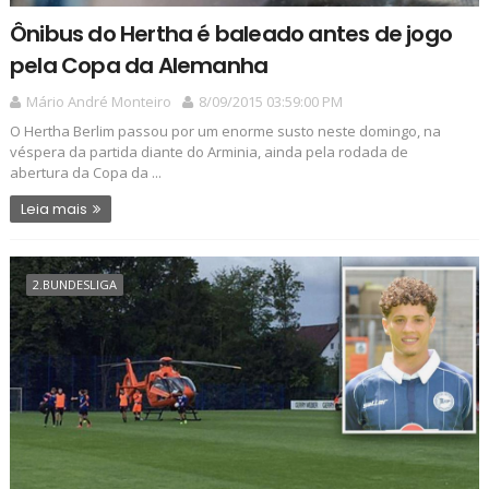
Ônibus do Hertha é baleado antes de jogo
pela Copa da Alemanha
Mário André Monteiro
8/09/2015 03:59:00 PM
O Hertha Berlim passou por um enorme susto neste domingo, na
véspera da partida diante do Arminia, ainda pela rodada de
abertura da Copa da ...
Leia mais
2.BUNDESLIGA