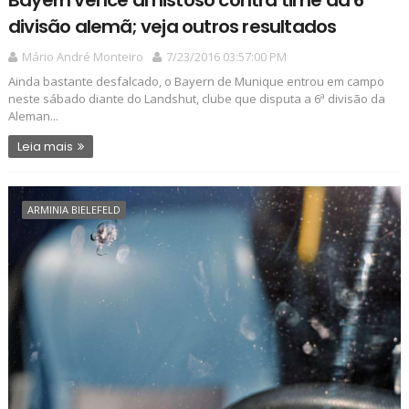
divisão alemã; veja outros resultados
Mário André Monteiro
7/23/2016 03:57:00 PM
Ainda bastante desfalcado, o Bayern de Munique entrou em campo
neste sábado diante do Landshut, clube que disputa a 6ª divisão da
Aleman...
Leia mais
ARMINIA BIELEFELD