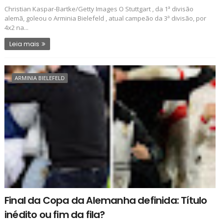
Christian Kaspar-Bartke/Getty Images O Stuttgart , da 1ª divisão
alemã, goleou o Arminia Bielefeld , atual campeão da 3ª divisão, por
4x2 na...
Leia mais
ARMINIA BIELEFELD
Final da Copa da Alemanha definida: Título
inédito ou fim da fila?