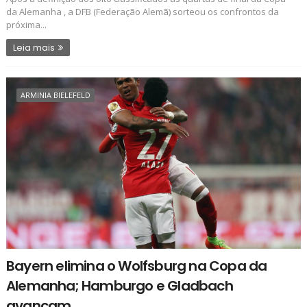
da Alemanha , a DFB (Federação Alemã) sorteou os confrontos da
próxima...
Leia mais
ARMINIA BIELEFELD
Bayern elimina o Wolfsburg na Copa da
Alemanha; Hamburgo e Gladbach
avançam