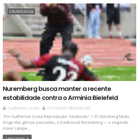
2.BUNDESLIGA
Nuremberg busca manter a recente
estabilidade contra o Arminia Bielefeld
Guilherme Costa
11/22/2025 08:34:00 AM
Por Guilherme Costa Reprodução: Facebook/ 1. FC Nürnberg Muito
longe das glórias passadas, o tradicional Nuremberg — o segundo
maior campe...
Leia mais