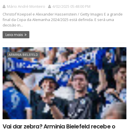
Mário André Monteiro
4/02/2025 05:48:00 PM
Christof Koepsel e Alexander Hassenstein / Getty Images E a grande
final da Copa da Alemanha 2024/2025 está definida. E será uma
decisão in...
Leia mais
ARMINIA BIELEFELD
Vai dar zebra? Arminia Bielefeld recebe o