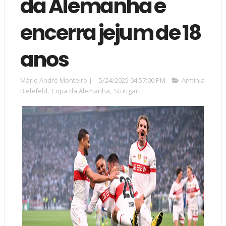
da Alemanha e
encerra jejum de 18
anos
Mário André Monteiro
|
5/24/2025 04:57:00 PM
Arminia
Bielefeld
,
Copa da Alemanha
,
Stuttgart