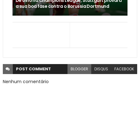
De olho na Champions League, Stuttgart provará
a sua boa fase contra o Borussia Dortmund
POST
COMMENT
BLOGGER
DISQUS
FACEBOOK
Nenhum comentário