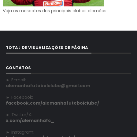
Veja os mascotes dos principais clubes alemães
TOTAL DE VISUALIZAÇÕES DE PÁGINA
CONTATOS
► E-mail:
alemanhafutebolclube@gmail.com
► Facebook:
facebook.com/alemanhafutebolclube/
► Twitter/X:
x.com/alemanhafc_
► Instagram: