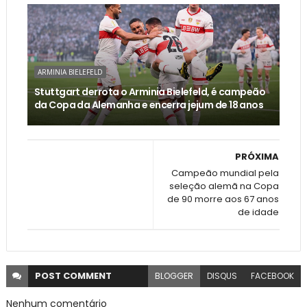
ARMINIA BIELEFELD
Stuttgart derrota o Arminia Bielefeld, é campeão
da Copa da Alemanha e encerra jejum de 18 anos
PRÓXIMA
Campeão mundial pela
seleção alemã na Copa
de 90 morre aos 67 anos
de idade
POST
COMMENT
BLOGGER
DISQUS
FACEBOOK
Nenhum comentário