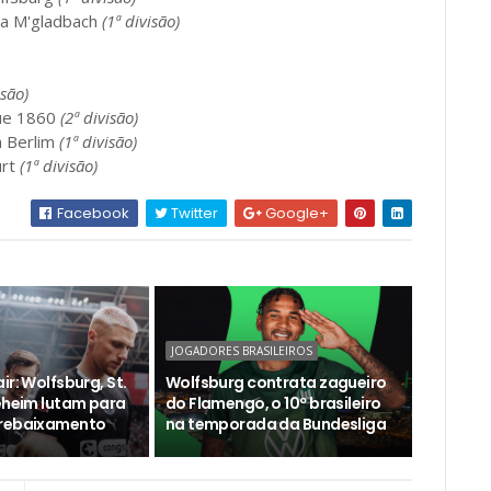
ia M'gladbach
(1ª divisão)
isão)
ue 1860
(2ª divisão)
a Berlim
(1ª divisão)
urt
(1ª divisão)
Facebook
Twitter
Google+
JOGADORES BRASILEIROS
ir: Wolfsburg, St.
Wolfsburg contrata zagueiro
deheim lutam para
do Flamengo, o 10º brasileiro
 rebaixamento
na temporada da Bundesliga