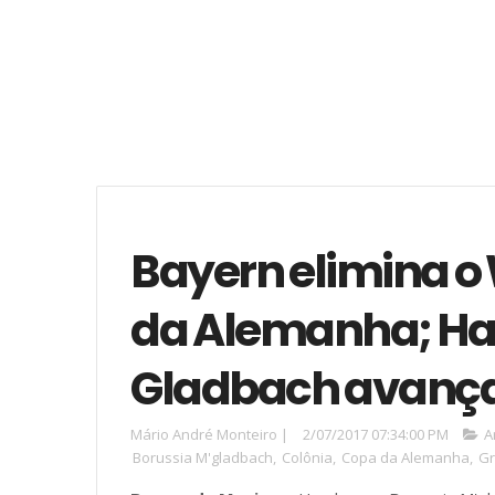
Bayern elimina o
da Alemanha; H
Gladbach avan
Mário André Monteiro
|
2/07/2017 07:34:00 PM
A
Borussia M'gladbach
,
Colônia
,
Copa da Alemanha
,
Gr