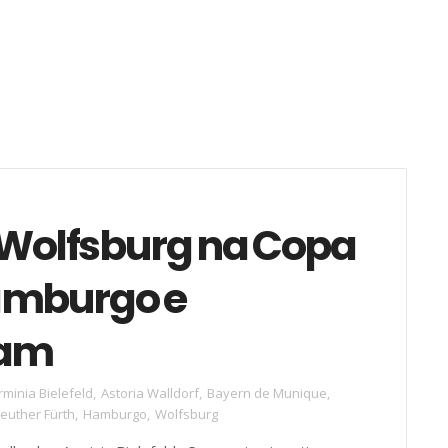
 Wolfsburg na Copa
amburgo e
çam
rminia Bielefeld
,
Astoria Walldorf
,
Bayern de Munique
,
euther Fürth
,
Hamburgo
,
Wolfsburg