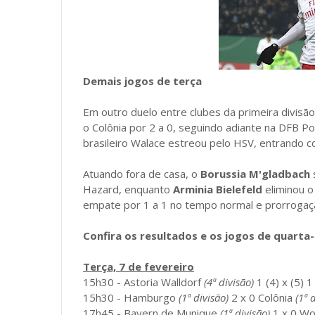
Demais jogos de terça
Em outro duelo entre clubes da primeira divisão
o Colônia por 2 a 0, seguindo adiante na DFB Po
brasileiro Walace estreou pelo HSV, entrando co
Atuando fora de casa, o
Borussia M'gladbach
Hazard, enquanto
Arminia Bielefeld
eliminou o
empate por 1 a 1 no tempo normal e prorrogaç
Confira os resultados e os jogos de quarta-
Terça, 7 de fevereiro
15h30 - Astoria Walldorf
(4ª divisão)
1 (4) x (5) 1
15h30 - Hamburgo
(1ª divisão)
2 x 0 Colônia
(1ª 
17h45 - Bayern de Munique
(1ª divisão)
1 x 0 W