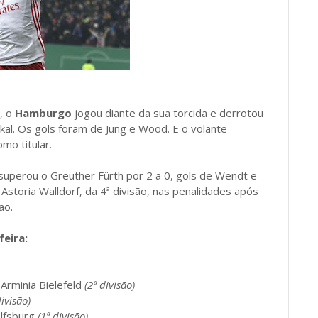
, o
Hamburgo
jogou diante da sua torcida e derrotou
kal. Os gols foram de Jung e Wood. E o volante
mo titular.
superou o Greuther Fürth por 2 a 0, gols de Wendt e
 Astoria Walldorf, da 4ª divisão, nas penalidades após
ão.
feira:
 Arminia Bielefeld
(2ª divisão)
divisão)
olfsburg
(1ª divisão)