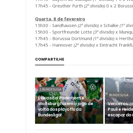
17h45 - Greuther Fürth
(2ª divisão)
0 x 2 Boruss
Quarta, 8 de fevereiro
15h30 - Sandhausen
(2ª divisão)
x Schalke
(1ª div
15h30 - Sportfreunde Lotte
(3ª divisão)
x Muniq
17h45 - Borussia Dortmund
(1ª divisão)
x Herth
17h45 - Hannover
(2ª divisão)
x Eintracht Frankf
COMPARTILHE
2.BUNDESLIGA
BUNDESLIGA
É decisão! Paderborn e
Wolfsburg fazem o jogo de
Vencer ou ca
volta dos playoffs da
Pauli e Hei
Bundesliga!
escapar do