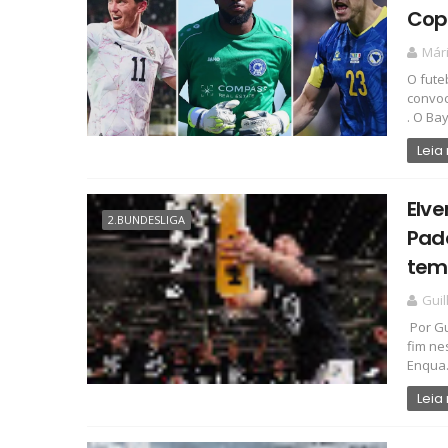
Cop
Már
O fute
convoc
. O Bay
Leia
Elve
2.BUNDESLIGA
Pad
tem
Gui
Por Gu
fim ne
Enqua.
Leia