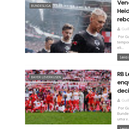
Venc
BUNDESLIGA
Hei
reb
Gui
Por Gu
tempor
eli...
Leia
RB 
BAYER LEVERKUSEN
enqu
deci
Gui
Por Gu
Bundes
uma v..
Leia