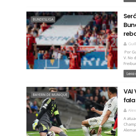
Será
BUNDESLIGA
Bund
reb
Gui
Por Gu
V. No 
Freibur
Leia
VAI 
BAYERN DE MUNIQUE
fala
Ale
A atua
Champi
Aleman