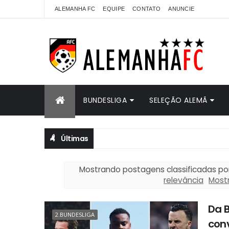
ALEMANHA FC
EQUIPE
CONTATO
ANUNCIE
BUNDESLIGA
SELEÇÃO ALEMÃ
Últimas
Mostrando postagens classificadas po
relevância
Most
Da B
2.BUNDESLIGA
con