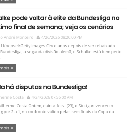
lke pode voltar à elite da Bundesliga no
imo final de semana; veja os cenários
io André Monteiro
4/26/2026 08:20:00 PM
of Koepsel/Getty Images Cinco anos depois de ser rebaixado
.Bundesliga, a segunda divisão alemã, o Schalke está bem perto
.
 mais
a há disputas na Bundesliga!
lherme Costa
4/24/2026 07:56:00 AM
ilherme Costa Ontem, quinta-feira (23), o Stuttgart venceu o
rg por 2 a 1, no confronto válido pelas semifinais da Copa da
 mais