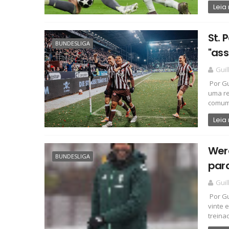
Leia
St. 
BUNDESLIGA
"ass
Gui
Por Gu
uma re
comum: 
Leia
Wer
BUNDESLIGA
para
Gui
Por G
vinte 
treinad