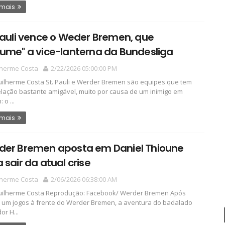
 mais
Pauli vence o Weder Bremen, que
ume" a vice-lanterna da Bundesliga
lherme Costa
2/22/2026 05:00:00 PM
ilherme Costa St. Pauli e Werder Bremen são equipes que tem
lação bastante amigável, muito por causa de um inimigo em
o ...
 mais
der Bremen aposta em Daniel Thioune
 sair da atual crise
lherme Costa
2/06/2026 06:38:00 AM
uilherme Costa Reprodução: Facebook/ Werder Bremen Após
e um jogos à frente do Werder Bremen, a aventura do badalado
or H...