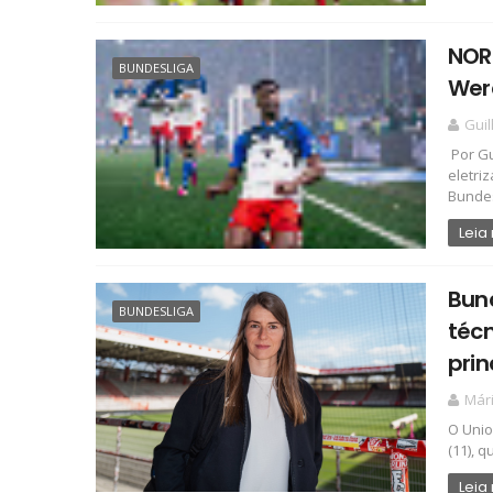
NORD
BUNDESLIGA
Wer
Gui
Por Gu
eletri
Bundesl
Leia
Bund
BUNDESLIGA
técn
prin
Már
O Unio
(11), 
Leia