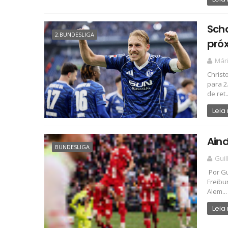
Scha
2.BUNDESLIGA
próx
Már
Christ
para 2
de ret..
Leia
Aind
BUNDESLIGA
Gui
Por Gu
Freibu
Alem...
Leia