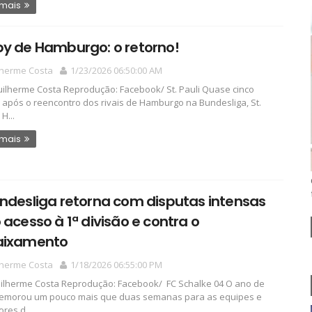
 mais
by de Hamburgo: o retorno!
lherme Costa
1/23/2026 06:50:00 AM
ilherme Costa Reprodução: Facebook/ St. Pauli Quase cinco
após o reencontro dos rivais de Hamburgo na Bundesliga, St.
 H...
 mais
ndesliga retorna com disputas intensas
 acesso à 1ª divisão e contra o
aixamento
lherme Costa
1/18/2026 06:55:00 PM
ilherme Costa Reprodução: Facebook/ FC Schalke 04 O ano de
demorou um pouco mais que duas semanas para as equipes e
res d...