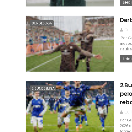
Leia
Der
BUNDESLIGA
Gui
Por Gu
meses 
Pauli e
Leia
2.Bu
2.BUNDESLIGA
pelo
reb
Gui
Por Gu
2026 
torcedo