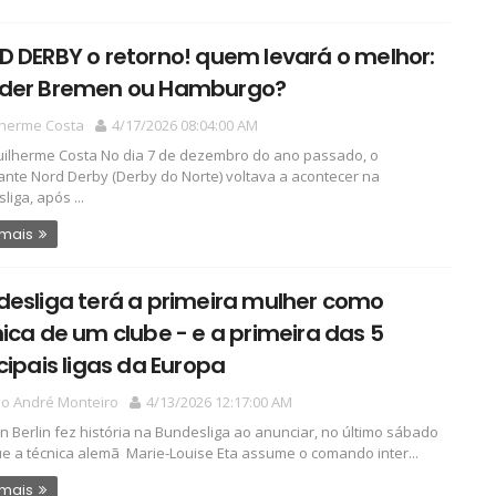
 DERBY o retorno! quem levará o melhor:
der Bremen ou Hamburgo?
lherme Costa
4/17/2026 08:04:00 AM
ilherme Costa No dia 7 de dezembro do ano passado, o
zante Nord Derby (Derby do Norte) voltava a acontecer na
iga, após ...
 mais
esliga terá a primeira mulher como
ica de um clube - e a primeira das 5
cipais ligas da Europa
io André Monteiro
4/13/2026 12:17:00 AM
n Berlin fez história na Bundesliga ao anunciar, no último sábado
que a técnica alemã Marie-Louise Eta assume o comando inter...
 mais