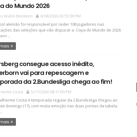
a do Mundo 2026
io André Monteiro
6/04/2026 03:55:00 PM
bol alemão foi responsável por ceder 108 jogadores nas
ações das seleções que vão dispurar a Copa do Mundo de 2026
ern ...
 mais
rsberg consegue acesso inédito,
erborn vai para repescagem e
porada da 2.Bundesliga chega ao fim!
lherme Costa
5/17/2026 08:17:00 PM
ilherme Costa A temporada regular da 2.Bundesliga chegou ao
ste domingo (17), com muita emoção nas duas pontas da tabela.
..
 mais