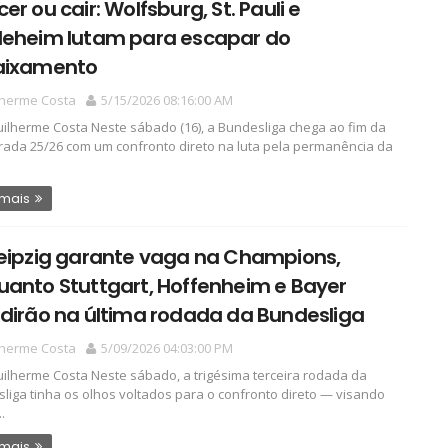
er ou cair: Wolfsburg, St. Pauli e
deheim lutam para escapar do
aixamento
lherme Costa
5/15/2026 08:16:00 AM
ilherme Costa Neste sábado (16), a Bundesliga chega ao fim da
ada 25/26 com um confronto direto na luta pela permanência da
 mais
Leipzig garante vaga na Champions,
anto Stuttgart, Hoffenheim e Bayer
dirão na última rodada da Bundesliga
lherme Costa
5/09/2026 04:03:00 PM
ilherme Costa Neste sábado, a trigésima terceira rodada da
liga tinha os olhos voltados para o confronto direto — visando
.
 mais