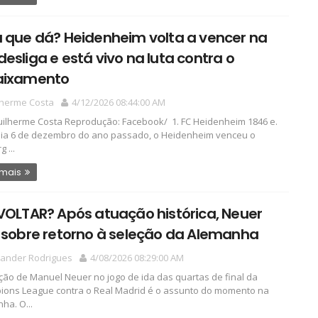
 que dá? Heidenheim volta a vencer na
esliga e está vivo na luta contra o
aixamento
lherme Costa
4/12/2026 08:44:00 AM
ilherme Costa Reprodução: Facebook/ 1. FC Heidenheim 1846 e.
dia 6 de dezembro do ano passado, o Heidenheim venceu o
g ...
 mais
VOLTAR? Após atuação histórica, Neuer
 sobre retorno à seleção da Alemanha
xander Rodrigues
4/08/2026 08:29:00 AM
ção de Manuel Neuer no jogo de ida das quartas de final da
ons League contra o Real Madrid é o assunto do momento na
ha. O...