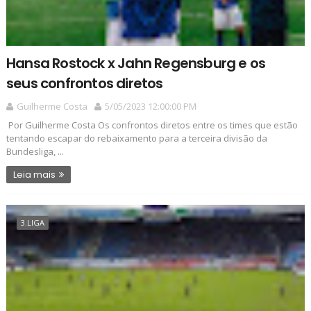
Hansa Rostock x Jahn Regensburg e os
seus confrontos diretos
Guilherme Costa
5/05/2023 12:00:00 PM
Por Guilherme Costa Os confrontos diretos entre os times que estão
tentando escapar do rebaixamento para a terceira divisão da
Bundesliga, ...
Leia mais
3.LIGA