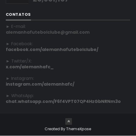
CONTATOS
► E-mail:
alemanhafutebolclube@gmail.com
► Facebook:
facebook.com/alemanhafutebolclube/
► Twitter/X:
x.com/alemanhafc_
► Instagram:
instagram.com/alemanhafc/
► WhatsApp:
chat.whatsapp.com/F6f4VPT07QP4HzGbNRNm3o
Created By
ThemeXpose