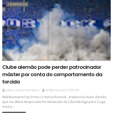
2.BUNDESLIGA
Clube alemão pode perder patrocinador
máster por conta do comportamento da
torcida
Mário André Monteiro
8/08/2024 02:57:00 PM
Bild/Burmann/City Press O Hansa Rostock , tradicional clube alemão
que na última temporada foi rebaixado da 2.Bundesliga para 3.Liga,
está p...