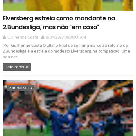
Elversberg estreia como mandante na
2.Bundesliga, mas não "em casa"
Guilherme Costa
8/04/2023 08:30:00 AM
Por Guilherme Costa O último final de semana marcou o retorno da
2.Bundesliga e a estreia do modesto Elversberg, na competição. Uma
boa est...
Leia mais
2.BUNDESLIGA