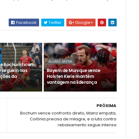
Facebook
Twitter
Google+
ALLIANZ ARENA
l e Bochum ficam
e seguem nas
Bayern de Munique vence
ições da
Holsten Kiel e mantém
vantagem na liderança
PRÓXIMA
Bochum vence confronto direto, Mainz empata,
Colônia precisa de milagre, e a luta contra
rebaixamento segue intensa