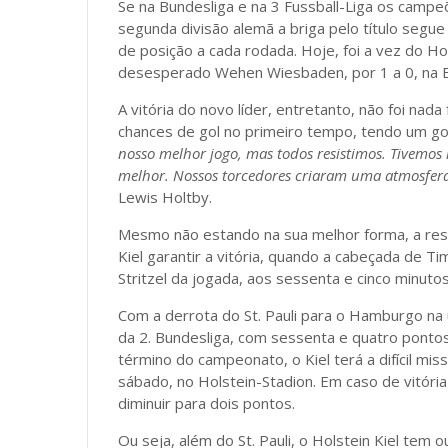
Se na Bundesliga e na 3 Fussball-Liga os campe
segunda divisão alemã a briga pelo título segue 
de posição a cada rodada. Hoje, foi a vez do Hol
desesperado Wehen Wiesbaden, por 1 a 0, na 
A vitória do novo líder, entretanto, não foi nada
chances de gol no primeiro tempo, tendo um go
nosso melhor jogo, mas todos resistimos. Tivemo
melhor. Nossos torcedores criaram uma atmosfera 
Lewis Holtby.
Mesmo não estando na sua melhor forma, a resil
Kiel garantir a vitória, quando a cabeçada de T
Stritzel da jogada, aos sessenta e cinco minuto
Com a derrota do St. Pauli para o Hamburgo na ú
da 2. Bundesliga, com sessenta e quatro pontos 
término do campeonato, o Kiel terá a difícil mi
sábado, no Holstein-Stadion. Em caso de vitória 
diminuir para dois pontos.
Ou seja, além do St. Pauli, o Holstein Kiel tem