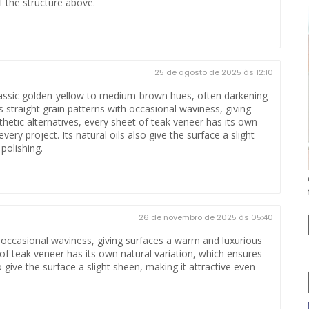
f the structure above.
25 de agosto de 2025 às 12:10
lassic golden-yellow to medium-brown hues, often darkening
es straight grain patterns with occasional waviness, giving
hetic alternatives, every sheet of teak veneer has its own
ery project. Its natural oils also give the surface a slight
polishing.
26 de novembro de 2025 às 05:40
ith occasional waviness, giving surfaces a warm and luxurious
t of teak veneer has its own natural variation, which ensures
o give the surface a slight sheen, making it attractive even