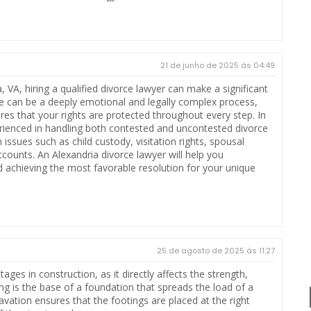
21 de junho de 2025 às 04:49
, VA, hiring a qualified divorce lawyer can make a significant
ce can be a deeply emotional and legally complex process,
res that your rights are protected throughout every step. In
perienced in handling both contested and uncontested divorce
issues such as child custody, visitation rights, spousal
ccounts. An Alexandria divorce lawyer will help you
 achieving the most favorable resolution for your unique
25 de agosto de 2025 às 11:27
ages in construction, as it directly affects the strength,
ting is the base of a foundation that spreads the load of a
cavation ensures that the footings are placed at the right