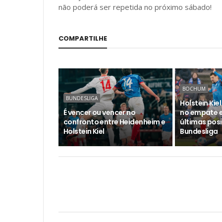
não poderá ser repetida no próximo sábado!
COMPARTILHE
BOCHUM
BUNDESLIGA
Holstein Kie
É vencer ou vencer no
no empate 
confronto entre Heidenheim e
últimas pos
Holstein Kiel
Bundesliga