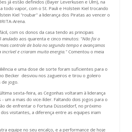
ões já estão definidos (Bayer Leverkusen e Ulm), na
a todo vapor, com o St. Pauli e Holstein Kiel trocando
stein Kiel "roubar" a liderança dos Piratas ao vencer o
BRITA-Arena.
 fácil, com os donos da casa tendo as principais
l anulado aos quarenta e cinco minutos:
"Não foi o
s mais controle de bola no segundo tempo e avançamos
incrível e criaram muita energia."
Comentou o meia
iência e uma dose de sorte foram suficientes para o
imo Becker desviou nos zagueiros e tirou o goleiro
s de jogo.
ltima sexta-feira, as Cegonhas voltaram à liderança
- um a mais do vice-líder. Faltando dois jogos para o
ssão de enfrentar o Fortuna Düsseldorf, no próximo
dos visitantes, a diferença entre as equipes iriam
 outra equipe no seu encalço, e a performance de hoje