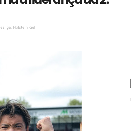
esliga
,
Holstein Kiel