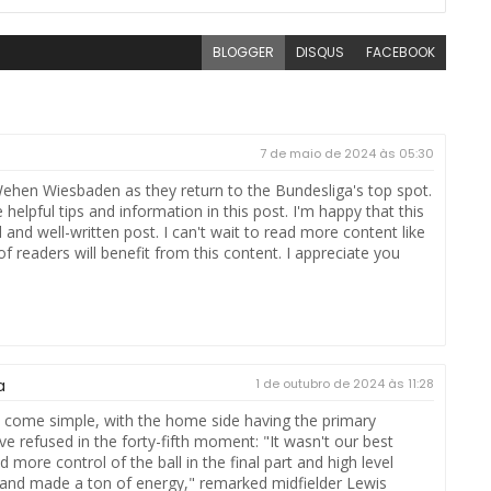
BLOGGER
DISQUS
FACEBOOK
7 de maio de 2024 às 05:30
r Wehen Wiesbaden as they return to the Bundesliga's top spot.
helpful tips and information in this post. I'm happy that this
 and well-written post. I can't wait to read more content like
 of readers will benefit from this content. I appreciate you
a
1 de outubro de 2024 às 11:28
t come simple, with the home side having the primary
ctive refused in the forty-fifth moment: "It wasn't our best
re control of the ball in the final part and high level
 and made a ton of energy," remarked midfielder Lewis