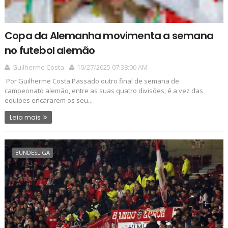
Copa da Alemanha movimenta a semana
no futebol alemão
Guilherme Costa
10/27/2025 07:38:00 AM
Por Guilherme Costa Passado outro final de semana de
campeonato alemão, entre as suas quatro divisões, é a vez das
equipes encararem os seu...
Leia mais
BUNDESLIGA