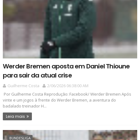
Werder Bremen aposta em Daniel Thioune
para sair da atual crise
Guilherme Costa
2/06/2026 06:38:00 AM
Por Guilherme Costa Reprodução: Facebook/ Werder Bremen Após
vinte e um jogos à frente do Werder Bremen, a aventura do
badalado treinador H...
Leia mais
BUNDESLIGA