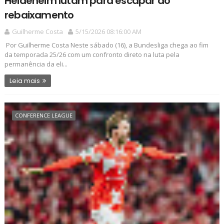
Heideheim lutam para escapar do
rebaixamento
Guilherme Costa
5/15/2026 08:16:00 AM
Por Guilherme Costa Neste sábado (16), a Bundesliga chega ao fim
da temporada 25/26 com um confronto direto na luta pela
permanência da eli...
Leia mais
CONFERENCE LEAGUE