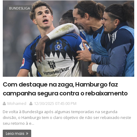
BUNDESLIGA
Com destaque na zaga, Hamburgo faz
campanha segura contra o rebaixamento
Mohamed
12/30/2025 07:45:00 PM
De volta à Bundesliga após algumas temporadas na segunda
divisão, o Hamburgo tem o claro objetivo de não ser rebaixado neste
seu retorno à e...
Leia mais