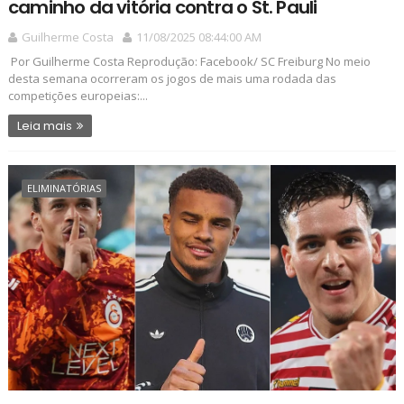
caminho da vitória contra o St. Pauli
Guilherme Costa
11/08/2025 08:44:00 AM
Por Guilherme Costa Reprodução: Facebook/ SC Freiburg No meio
desta semana ocorreram os jogos de mais uma rodada das
competições europeias:...
Leia mais
ELIMINATÓRIAS