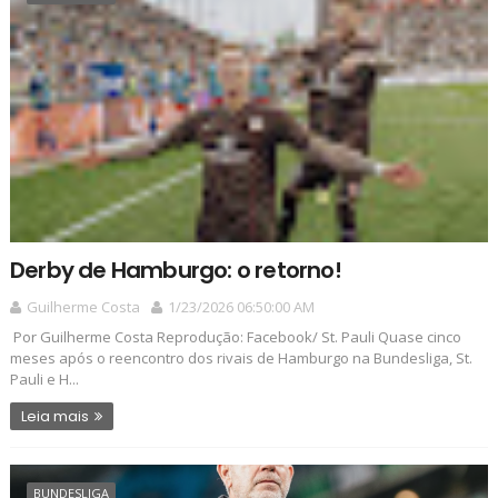
Derby de Hamburgo: o retorno!
Guilherme Costa
1/23/2026 06:50:00 AM
Por Guilherme Costa Reprodução: Facebook/ St. Pauli Quase cinco
meses após o reencontro dos rivais de Hamburgo na Bundesliga, St.
Pauli e H...
Leia mais
BUNDESLIGA