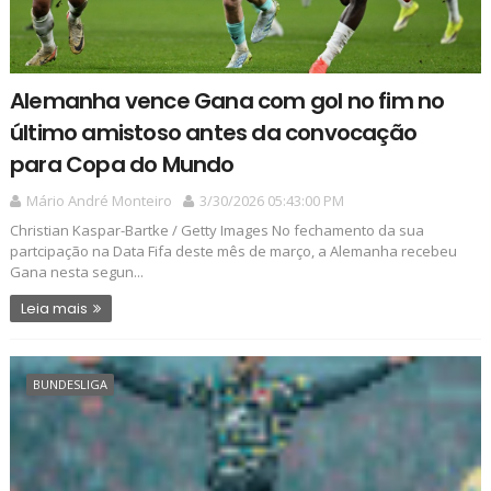
Alemanha vence Gana com gol no fim no
último amistoso antes da convocação
para Copa do Mundo
Mário André Monteiro
3/30/2026 05:43:00 PM
Christian Kaspar-Bartke / Getty Images No fechamento da sua
partcipação na Data Fifa deste mês de março, a Alemanha recebeu
Gana nesta segun...
Leia mais
BUNDESLIGA