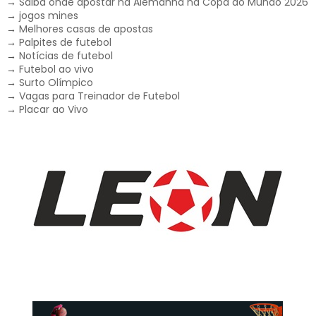
→
Saiba onde apostar na Alemanha na Copa do Mundo 2026
→
jogos mines
→
Melhores casas de apostas
→
Palpites de futebol
→
Notícias de futebol
→
Futebol ao vivo
→
Surto Olímpico
→
Vagas para Treinador de Futebol
→
Placar ao Vivo