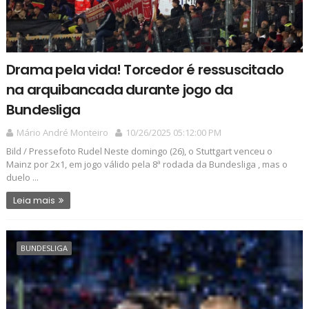
Drama pela vida! Torcedor é ressuscitado
na arquibancada durante jogo da
Bundesliga
Mário André Monteiro
10/26/2025 05:12:00 PM
Bild / Pressefoto Rudel Neste domingo (26), o Stuttgart venceu o
Mainz por 2x1, em jogo válido pela 8ª rodada da Bundesliga , mas o
duelo ...
Leia mais
BUNDESLIGA