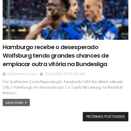
Hamburgo recebe o desesperado
Wolfsburg tendo grandes chances de
emplacar outra vitória na Bundesliga
Guilherme Costa
10/24/2025 07:40:00 AM
Por Guilherme Costa Reprodução: Facebook/ HSV No último sábado
(18), o Hamburgo foi derrotado por 2 a 1 pelo RB Leipzig, na Red Bull
Arena L...
Leia mais
PRÓXIMAS POSTAGENS