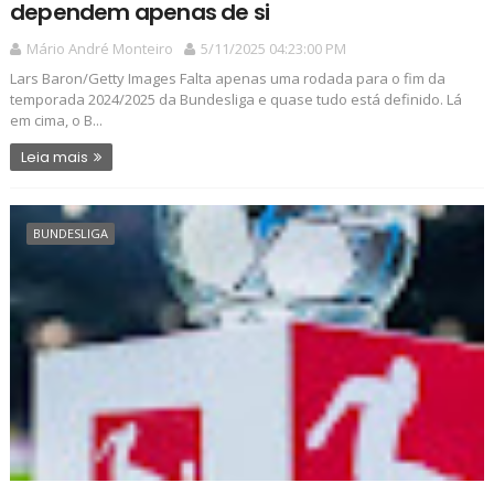
dependem apenas de si
Mário André Monteiro
5/11/2025 04:23:00 PM
Lars Baron/Getty Images Falta apenas uma rodada para o fim da
temporada 2024/2025 da Bundesliga e quase tudo está definido. Lá
em cima, o B...
Leia mais
BUNDESLIGA