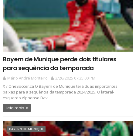
Bayern de Munique perde dois titulares
para sequência da temporada
Mário André Monteiro
3/26/2025 07:35:00 PM
X / OneSoccer.ca O Bayern de Munique terá duas importantes
baixas para a sequência da temporada 2024/2025. O lateral-
esquerdo Alphonso Davi...
Leia mais
BAYERN DE MUNIQUE