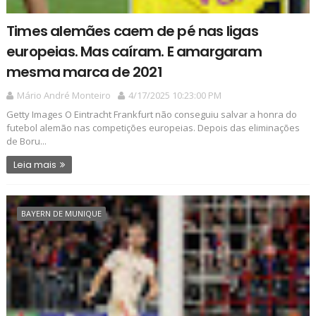
Times alemães caem de pé nas ligas
europeias. Mas caíram. E amargaram
mesma marca de 2021
Mário André Monteiro
4/17/2025 10:23:00 PM
Getty Images O Eintracht Frankfurt não conseguiu salvar a honra do
futebol alemão nas competições europeias. Depois das eliminações
de Boru...
Leia mais
BAYERN DE MUNIQUE