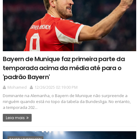
Bayern de Munique faz primeira parte da
temporada acima da média até para o
'padrão Bayern'
Mohamed
12/26/2025 02:19:00 PM
Dominante na Alemanha, o Bayern de Munique não surpreende a
ninguém quando está no topo da tabela da Bundesliga. No entanto,
a temporada 202...
Leia mais