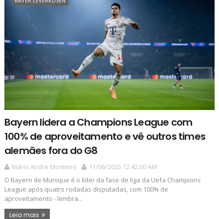
BAYER LEVERKUSEN
Bayern lidera a Champions League com
100% de aproveitamento e vê outros times
alemães fora do G8
Mário André Monteiro
11/06/2025 12:42:00 AM
O Bayern de Munique é o líder da fase de liga da Uefa Champions
League após quatro rodadas disputadas, com 100% de
aproveitamento - lembra...
Leia mais