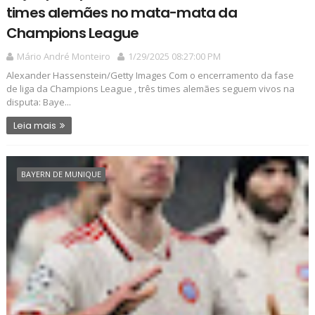
times alemães no mata-mata da
Champions League
Mário André Monteiro
1/29/2025 08:27:00 PM
Alexander Hassenstein/Getty Images Com o encerramento da fase
de liga da Champions League , três times alemães seguem vivos na
disputa: Baye...
Leia mais
BAYERN DE MUNIQUE