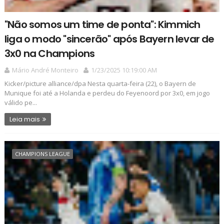
"Não somos um time de ponta": Kimmich
liga o modo "sincerão" após Bayern levar de
3x0 na Champions
Mário André Monteiro
1/23/2025 10:19:00 AM
Kicker/picture alliance/dpa Nesta quarta-feira (22), o Bayern de
Munique foi até a Holanda e perdeu do Feyenoord por 3x0, em jogo
válido pe...
Leia mais
CHAMPIONS LEAGUE