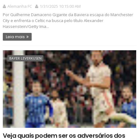
Alemanha FC
1/31/2025 10:15:00 AM
Por Guilherme Damaceno Gigante da Baviera escapa do Manchester
City e enfrenta o Celtic na busca pelo título Alexander
Hassenstein/Getty Ima...
Leia mais
BAYER LEVERKUSEN
Veja quais podem ser os adversários dos