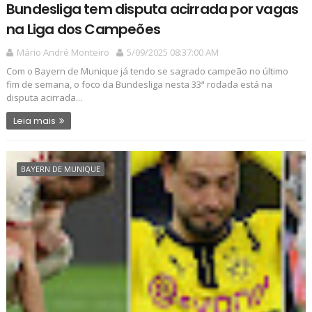
Bundesliga tem disputa acirrada por vagas
na Liga dos Campeões
Mário André Monteiro
5/09/2025 08:37:00 AM
Com o Bayern de Munique já tendo se sagrado campeão no último
fim de semana, o foco da Bundesliga nesta 33ª rodada está na
disputa acirrada...
Leia mais
BAYERN DE MUNIQUE