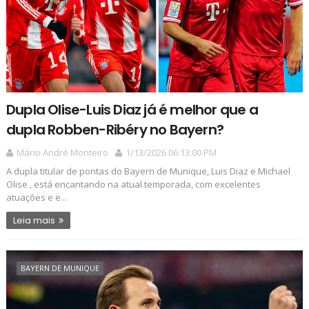
Dupla Olise-Luis Diaz já é melhor que a
dupla Robben-Ribéry no Bayern?
Mário André Monteiro
1/13/2026 06:13:00 PM
A dupla titular de pontas do Bayern de Munique, Luis Diaz e Michael
Olise , está encantando na atual temporada, com excelentes
atuações e e...
Leia mais
BAYERN DE MUNIQUE