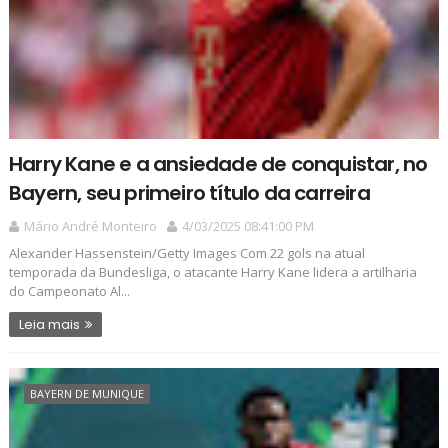
Harry Kane e a ansiedade de conquistar, no
Bayern, seu primeiro título da carreira
Mário André Monteiro
4/03/2025 08:41:00 PM
Alexander Hassenstein/Getty Images Com 22 gols na atual
temporada da Bundesliga, o atacante Harry Kane lidera a artilharia
do Campeonato Al...
Leia mais
BAYERN DE MUNIQUE