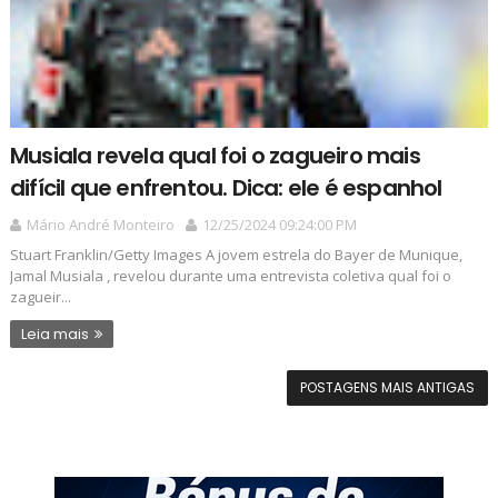
Musiala revela qual foi o zagueiro mais
difícil que enfrentou. Dica: ele é espanhol
Mário André Monteiro
12/25/2024 09:24:00 PM
Stuart Franklin/Getty Images A jovem estrela do Bayer de Munique,
Jamal Musiala , revelou durante uma entrevista coletiva qual foi o
zagueir...
Leia mais
POSTAGENS MAIS ANTIGAS