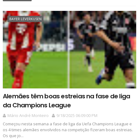
BAYER LEVERKUSEN
Alemães têm boas estreias na fase de liga
da Champions League
Mário André Monteiro
9/18/2025 06:09:00 PM
Começou nesta semana a fase de liga da Uefa Champions League e
os 4 times alemães envolvidos na competição fizeram boas estreias.
Os que jo...