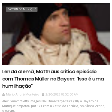
BAYERN DE MUNIQUE
Lenda alemã, Matthäus critica episódio
com Thomas Müller no Bayern: "Isso é uma
humilhação"
Mário André Monteiro
2/20/2025 02:52:00 AM
Alex Grimm/Getty Images Na última terça-feira (18), o Bayern de
Munique empatou por 1x1 com o Celtic, da Escócia, na Allianz Arena,
e garan...