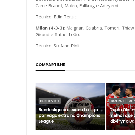
Can e Brandt; Malen, Fullkrug e Adeyemi
Técnico: Edin Terzic
Milan (4-3-3)
: Maignan; Calabria, Tomori, Thiaw
Giroud e Rafael Leão.
Técnico: Stefano Pioli
COMPARTILHE
BUNDESLIGA
BAYERN DE MU
Bundesliga pressiona La Liga
Dupla Olise-
por vaga extra na Champions
melhor que 
League
Ribéry no B