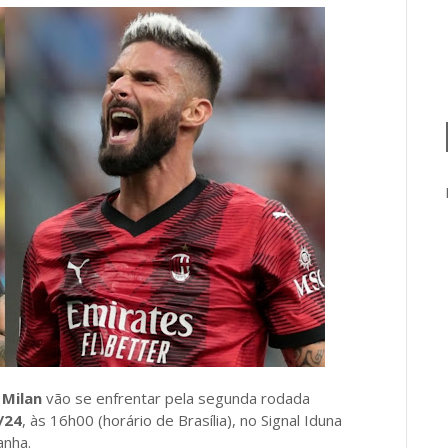
e
Milan
vão se enfrentar pela segunda rodada
/24
, às 16h00 (horário de Brasília), no Signal Iduna
anha.