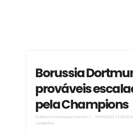
Borussia Dortmun
prováveis escala
pela Champions
Guilherme Henrique Loureiro
|
10/04/2023 11:00:00 
Campeões