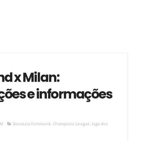
d x Milan:
ções e informações
AM
Borussia Dortmund
,
Champions League
,
Liga dos