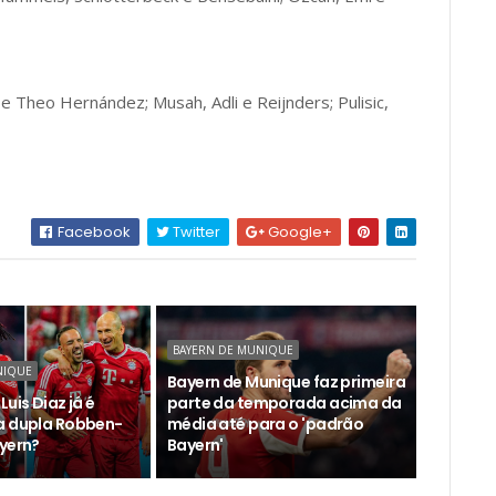
 e Theo Hernández; Musah, Adli e Reijnders; Pulisic,
Facebook
Twitter
Google+
BAYERN DE MUNIQUE
NIQUE
Bayern de Munique faz primeira
Luis Diaz já é
parte da temporada acima da
a dupla Robben-
média até para o 'padrão
ayern?
Bayern'