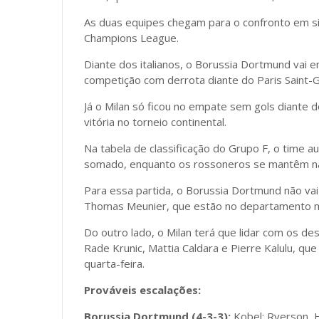
As duas equipes chegam para o confronto em s
Champions League.
Diante dos italianos, o Borussia Dortmund vai 
competição com derrota diante do Paris Saint-Ge
Já o Milan só ficou no empate sem gols diante d
vitória no torneio continental.
Na tabela de classificação do Grupo F, o time 
somado, enquanto os rossoneros se mantêm na 
Para essa partida, o Borussia Dortmund não va
Thomas Meunier, que estão no departamento m
Do outro lado, o Milan terá que lidar com os d
Rade Krunic, Mattia Caldara e Pierre Kalulu, q
quarta-feira.
Prováveis escalações:
Borussia Dortmund
(4-3-3):
Kobel; Ryerson, 