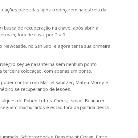
ituações parecidas após tropeçarem na estreia da
em busca de recuperação na chave, após abrir a
rmain, fora de casa, por 2 a 0.
o Newcastle, no San Siro, e agora tenta sua primeira
aurinegro segue na lanterna sem nenhum ponto
terceira colocação, com apenas um ponto.
i poder contar com Marcel Sabitzer, Mateu Morey e
édico se recuperando de lesões.
esfalques de Ruben Loftus-Cheek, Ismael Bennacer,
ue seguem machucados e estão fora da partida desta
Hummels, Schlotterbeck e Bensebaini; Ozcan, Emre