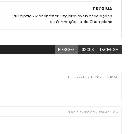
PRÓXIMA
RB Leipzig x Manchester City: prováveis escalações
e informações pela Champions
BLOGGER
DISQUS
FACEBOOK
4 de outubro de 2023 às 16:56
4 de outubro de 2023 às 16:57