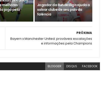
ankfurt 3x4 Union
s e melhores
Jogador da Bundesliga ajuda a
o jogo pela
salvar clube de seu país da
falência
PRÓXIMA
Bayern x Manchester United: prováveis escalações
e informações pela Champions
BLOGGER
DISQUS
FACEBOOK