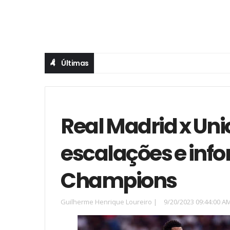
Últimas
Real Madrid x Uni
escalações e inf
Champions
Guilherme Henrique Loureiro
|
9/20/2023 09:44:00 A