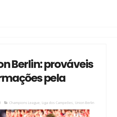
on Berlin: prováveis
ormações pela
M
Champions League
,
Liga dos Campeões
,
Union Berlin