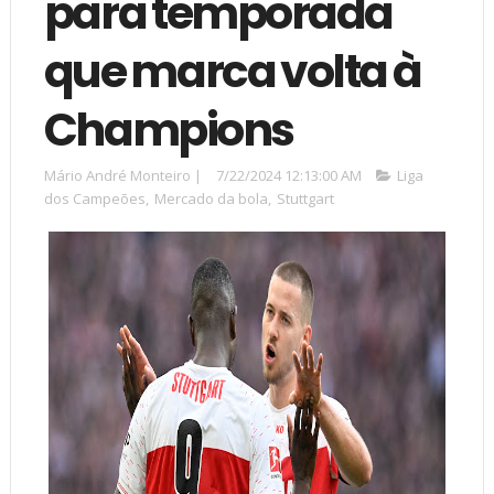
para temporada
que marca volta à
Champions
Mário André Monteiro
|
7/22/2024 12:13:00 AM
Liga
dos Campeões
,
Mercado da bola
,
Stuttgart