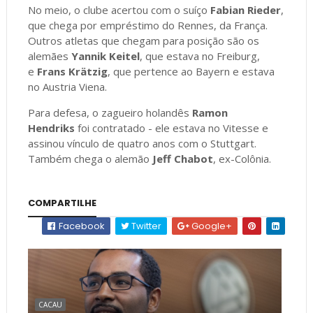
No meio, o clube acertou com o suíço
Fabian Rieder
,
que chega por empréstimo do Rennes, da França.
Outros atletas que chegam para posição são os
alemães
Yannik Keitel
, que estava no Freiburg,
e
Frans Krätzig
, que pertence ao Bayern e estava
no Austria Viena.
Para defesa, o zagueiro holandês
Ramon
Hendriks
foi contratado - ele estava no Vitesse e
assinou vínculo de quatro anos com o Stuttgart.
Também chega o alemão
Jeff Chabot
, ex-Colônia.
COMPARTILHE
Facebook
Twitter
Google+
CACAU