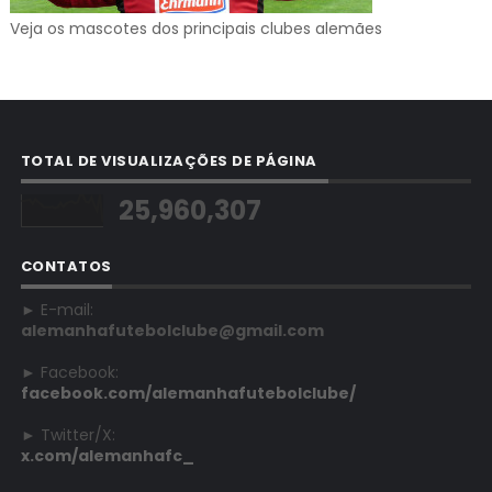
Veja os mascotes dos principais clubes alemães
TOTAL DE VISUALIZAÇÕES DE PÁGINA
25,960,307
CONTATOS
► E-mail:
alemanhafutebolclube@gmail.com
► Facebook:
facebook.com/alemanhafutebolclube/
► Twitter/X:
x.com/alemanhafc_