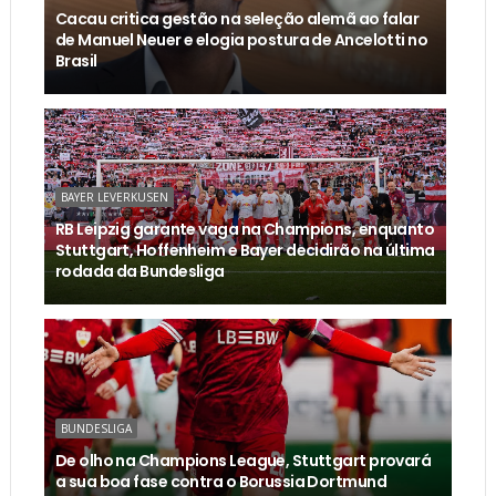
Cacau critica gestão na seleção alemã ao falar
de Manuel Neuer e elogia postura de Ancelotti no
Brasil
BAYER LEVERKUSEN
RB Leipzig garante vaga na Champions, enquanto
Stuttgart, Hoffenheim e Bayer decidirão na última
rodada da Bundesliga
BUNDESLIGA
De olho na Champions League, Stuttgart provará
a sua boa fase contra o Borussia Dortmund