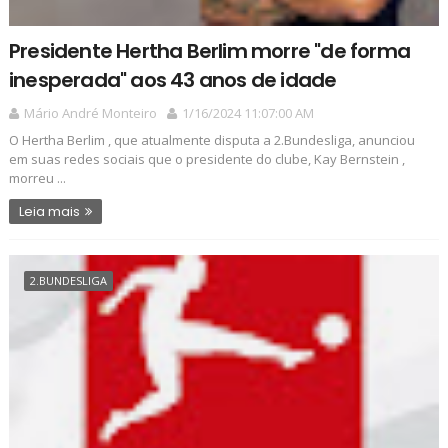
Presidente Hertha Berlim morre "de forma
inesperada" aos 43 anos de idade
Mário André Monteiro
1/16/2024 11:07:00 AM
O Hertha Berlim , que atualmente disputa a 2.Bundesliga, anunciou
em suas redes sociais que o presidente do clube, Kay Bernstein ,
morreu ...
Leia mais
2.BUNDESLIGA