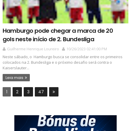
Hamburgo pode chegar a marca de 20
gols neste início de 2. Bundesliga
Guilherme Henrique Loureiro
10/26/2023 02:41:00 PM
Neste sábado, o Hamburgo busca se consolidar entre os primeiros
colocados na 2. Bundesliga e o próximo desafio será contra o
Kaiserslauter...
Leia mais
1
2
3
47