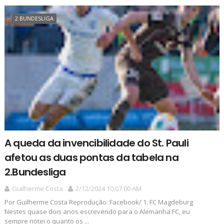
2.BUNDESLIGA
A queda da invencibilidade do St. Pauli
afetou as duas pontas da tabela na
2.Bundesliga
Guilherme Costa
2/12/2024 10:07:00 AM
Por Guilherme Costa Reprodução: Facebook/ 1. FC Magdeburg
Nestes quase dois anos escrevendo para o Alemanha FC, eu
sempre notei o quanto os ...