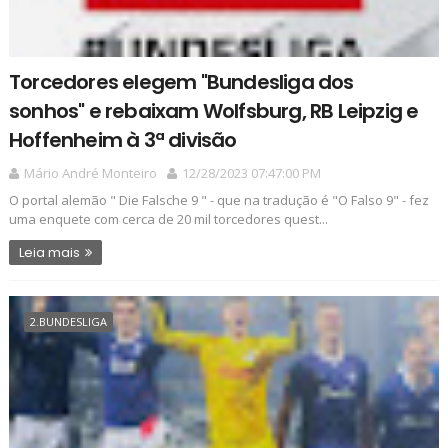
Torcedores elegem "Bundesliga dos
sonhos" e rebaixam Wolfsburg, RB Leipzig e
Hoffenheim à 3ª divisão
Mário André Monteiro
12/28/2023 07:47:00 PM
O portal alemão " Die Falsche 9 " - que na tradução é "O Falso 9" - fez
uma enquete com cerca de 20 mil torcedores quest...
Leia mais
2.BUNDESLIGA