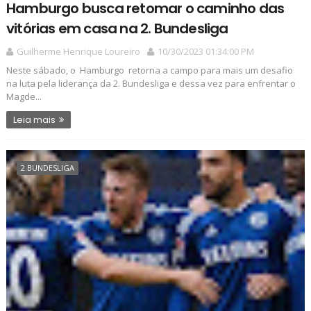
Hamburgo busca retomar o caminho das
vitórias em casa na 2. Bundesliga
Guilherme Henrique Loureiro
10/30/2023 01:34:00 PM
Neste sábado, o Hamburgo retorna a campo para mais um desafio
na luta pela liderança da 2. Bundesliga e dessa vez para enfrentar o
Magde...
Leia mais
2.BUNDESLIGA