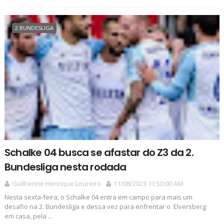
2.BUNDESLIGA
Schalke 04 busca se afastar do Z3 da 2.
Bundesliga nesta rodada
Guilherme Henrique Loureiro
11/08/2023 11:50:00 AM
Nesta sexta-feira, o Schalke 04 entra em campo para mais um
desafio na 2. Bundesliga e dessa vez para enfrentar o Elversberg
em casa, pela ...