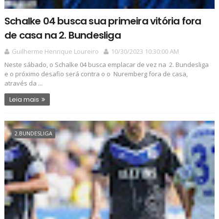
Schalke 04 busca sua primeira vitória fora
de casa na 2. Bundesliga
Guilherme Henrique Loureiro
10/30/2023 10:30:00 AM
Neste sábado, o Schalke 04 busca emplacar de vez na 2. Bundesliga
e o próximo desafio será contra o o Nuremberg fora de casa,
através da ...
Leia mais
2.BUNDESLIGA