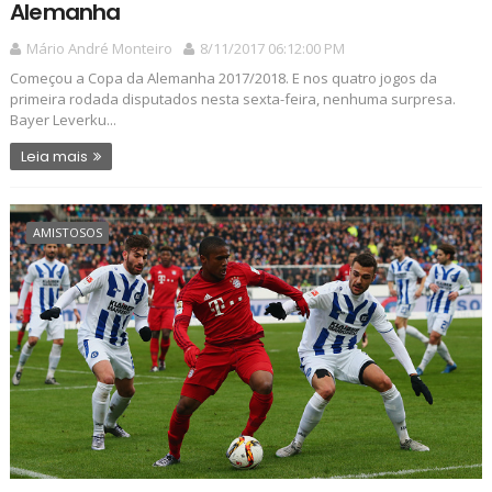
Alemanha
Mário André Monteiro
8/11/2017 06:12:00 PM
Começou a Copa da Alemanha 2017/2018. E nos quatro jogos da
primeira rodada disputados nesta sexta-feira, nenhuma surpresa.
Bayer Leverku...
Leia mais
AMISTOSOS