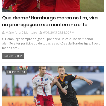
Que drama! Hamburgo marca no fim, vira
na prorrogação e se mantém na elite
Mário André Monteiro
6/01/2015 05:38:00 PM
O Hamburgo sempre se gabou por ser o único clube do futebol
alemão a ter participado de todas as edições da Bundesligas. E pelo
menos até ...
Leia mais
2.BUNDESLIGA