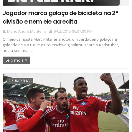
Jogador marca golaço de bicicleta na 2ª
divisão e nem ele acredita
Mário André Monteiro
9/02/2015 06:07:00 PM
O meio-campista Marc Pfitzner anotou um verdadeiro golaço na
goleada de 6 a 0 que o Braunschweig aplicou sobre o Karlsruher,
nesta semana, e...
Leia mais
2.BUNDESLIGA