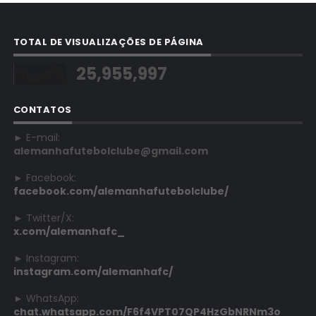
TOTAL DE VISUALIZAÇÕES DE PÁGINA
25,955,997
CONTATOS
► E-mail:
alemanhafutebolclube@gmail.com
► Facebook:
facebook.com/alemanhafutebolclube/
► Twitter/X:
x.com/alemanhafc_
► Instagram:
instagram.com/alemanhafc/
► WhatsApp:
chat.whatsapp.com/F6f4VPT07QP4HzGbNRNm3o