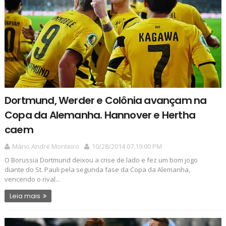
Dortmund, Werder e Colônia avançam na
Copa da Alemanha. Hannover e Hertha
caem
Mário André Monteiro
10/28/2014 07:19:00 PM
O Borussia Dortmund deixou a crise de lado e fez um bom jogo
diante do St. Pauli pela segunda fase da Copa da Alemanha,
vencendo o rival...
Leia mais