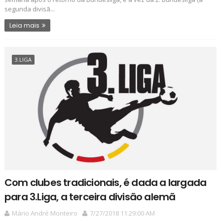
segunda divisã...
Leia mais
3.LIGA
Com clubes tradicionais, é dada a largada
para 3.Liga, a terceira divisão alemã
Mário André Monteiro
7/27/2018 11:29:00 AM