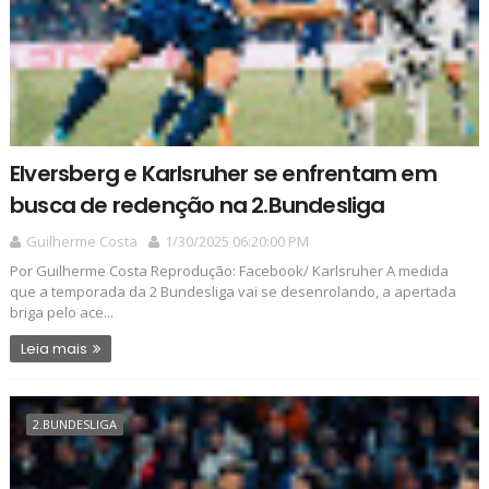
Elversberg e Karlsruher se enfrentam em
busca de redenção na 2.Bundesliga
Guilherme Costa
1/30/2025 06:20:00 PM
Por Guilherme Costa Reprodução: Facebook/ Karlsruher A medida
que a temporada da 2 Bundesliga vai se desenrolando, a apertada
briga pelo ace...
Leia mais
2.BUNDESLIGA