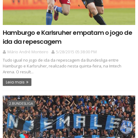
Hamburgo e Karlsruher empatam o jogo de
ida da repescagem
Mário André Monteiro
5/28/2015 05:38:00 PM
Tudo igual no jogo de ida da repescagem da Bundesliga entre
Hamburgo e Karlsruher, realizado nesta quinta-feira, na Imtech
Arena. O result...
Leia mais
2.BUNDESLIGA