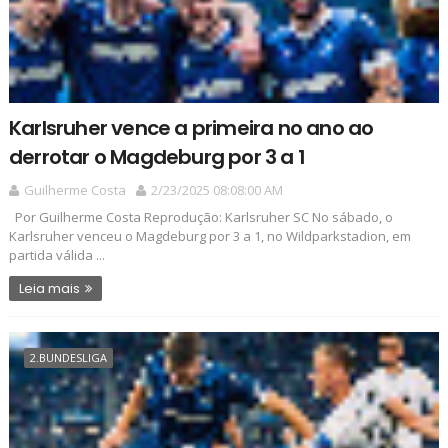
Karlsruher vence a primeira no ano ao
derrotar o Magdeburg por 3 a 1
Guilherme Costa
2/23/2025 08:08:00 AM
Por Guilherme Costa Reprodução: Karlsruher SC No sábado, o
Karlsruher venceu o Magdeburg por 3 a 1, no Wildparkstadion, em
partida válida ...
Leia mais
2.BUNDESLIGA