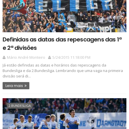
Definidas as datas das repescagens das 1ª
e 2ª divisões
Mário André Monteiro
5/24/2015 11:18:00 PM
Já estão definidas as datas e horários das repescagens da
Bundesliga e da 2.Bundesliga. Lembrando que uma vaga na primeira
divisão será di...
Leia mais
2.BUNDESLIGA