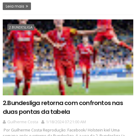
Leia mais
2.BUNDESLIGA
2.Bundesliga retorna com confrontos nas
duas pontas da tabela
Guilherme Costa
1/18/2024 07:21:00 AM
Por Guilherme Costa Reprodução: Facebook/ Holstein kiel Uma
semana após o retorno da Bundesliga, é a vez da 2. Bundesliga (a