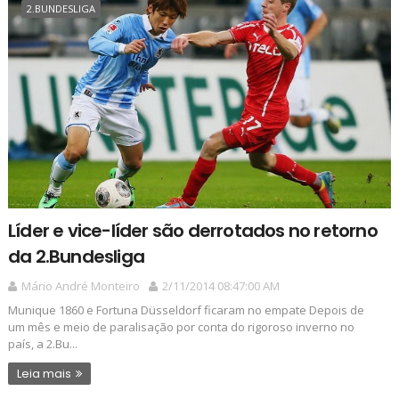
2.BUNDESLIGA
Líder e vice-líder são derrotados no retorno
da 2.Bundesliga
Mário André Monteiro
2/11/2014 08:47:00 AM
Munique 1860 e Fortuna Düsseldorf ficaram no empate Depois de
um mês e meio de paralisação por conta do rigoroso inverno no
país, a 2.Bu...
Leia mais