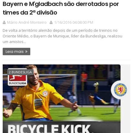
Bayern e M'gladbach são derrotados por
times da 2ª divisão
Mário André Monteiro
1/16/2016 04:08:00 PM
De volta a território alemão depois de um período de treinos no
Oriente Médio, o Bayern de Munique, líder da Bundesliga, realizou
um amistos...
Leia mais
2.BUNDESLIGA