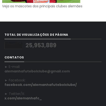
Veja os mascotes dos principais clubes alemães
TOTAL DE VISUALIZAÇÕES DE PÁGINA
25,953,889
CONTATOS
► E-mail:
alemanhafutebolclube@gmail.com
► Facebook:
facebook.com/alemanhafutebolclube/
► Twitter/X:
x.com/alemanhafc_