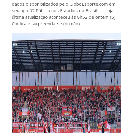
dados disponibilizados pelo GloboEsporte.com em
seu app “O Público nos Estádios do Brasil” — cuja
última atualização aconteceu às 8h52 de ontem (5).
Confira e surpreenda-se (ou não).