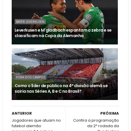
BAYER LEVERKUSEN
Leverkusen e M'gladbach espantam a zebra e se
classificam na Copa da Alemanha
FORA DOS CAMPOS
Como o líder de público na 4ª divisão alemã se
sairia nas Séries A, B e C no Brasil?
ANTERIOR
PRÓXIMA
Jogadores que atuam no
Confira a programação
futebol alemão
da 2ª rodada da