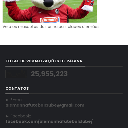
Veja os mascotes dos principais clubes alemães
TOTAL DE VISUALIZAÇÕES DE PÁGINA
25,955,223
CONTATOS
► E-mail:
alemanhafutebolclube@gmail.com
► Facebook:
facebook.com/alemanhafutebolclube/