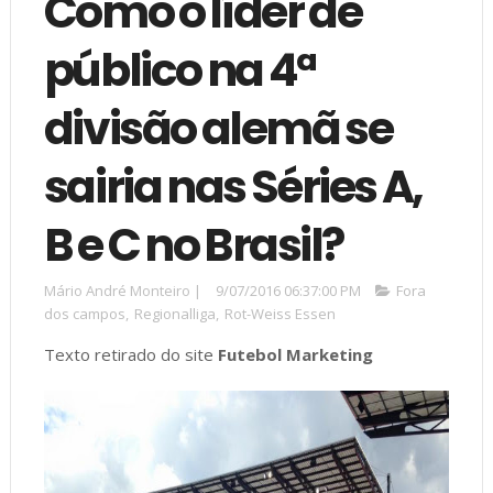
Como o líder de
público na 4ª
divisão alemã se
sairia nas Séries A,
B e C no Brasil?
Mário André Monteiro
|
9/07/2016 06:37:00 PM
Fora
dos campos
,
Regionalliga
,
Rot-Weiss Essen
Texto retirado do site
Futebol Marketing