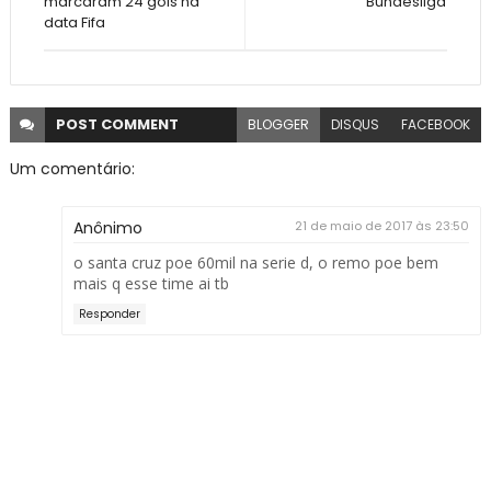
marcaram 24 gols na
Bundesliga
data Fifa
POST
COMMENT
BLOGGER
DISQUS
FACEBOOK
Um comentário:
Anônimo
21 de maio de 2017 às 23:50
o santa cruz poe 60mil na serie d, o remo poe bem
mais q esse time ai tb
Responder