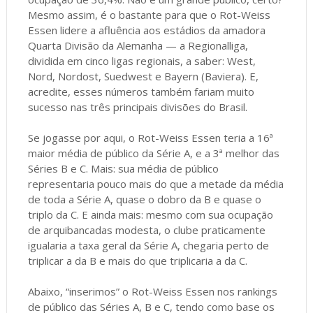
Mesmo assim, é o bastante para que o Rot-Weiss
Essen lidere a afluência aos estádios da amadora
Quarta Divisão da Alemanha — a Regionalliga,
dividida em cinco ligas regionais, a saber: West,
Nord, Nordost, Suedwest e Bayern (Baviera). E,
acredite, esses números também fariam muito
sucesso nas três principais divisões do Brasil.
Se jogasse por aqui, o Rot-Weiss Essen teria a 16ª
maior média de público da Série A, e a 3ª melhor das
Séries B e C. Mais: sua média de público
representaria pouco mais do que a metade da média
de toda a Série A, quase o dobro da B e quase o
triplo da C. E ainda mais: mesmo com sua ocupação
de arquibancadas modesta, o clube praticamente
igualaria a taxa geral da Série A, chegaria perto de
triplicar a da B e mais do que triplicaria a da C.
Abaixo, “inserimos” o Rot-Weiss Essen nos rankings
de público das Séries A, B e C, tendo como base os