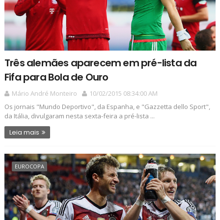
Três alemães aparecem em pré-lista da
Fifa para Bola de Ouro
Mário André Monteiro
10/02/2015 08:34:00 AM
Os jornais "Mundo Deportivo", da Espanha, e "Gazzetta dello Sport",
da Itália, divulgaram nesta sexta-feira a pré-lista ...
Leia mais
EUROCOPA