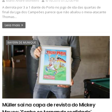
Mário André Monteiro
4/16/2015 01:32:00 PM
A derrota por 3 a 1 diante do Porto no jogo de ida das quartas de
final da Liga dos Campeões parece que não abalou o meia-atacante
Thomas...
Leia mais
BAYERN DE MUNIQUE
Müller sai na capa de revista do Mickey
Mouse: 'Sonho se tornando realidade'