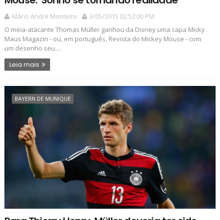
Mário André Monteiro
3/05/2015 02:52:00 PM
O meia-atacante Thomas Müller ganhou da Disney uma capa Micky
Maus Magazin - ou, em português, Revista do Mickey Mouse - com
um desenho seu....
Leia mais
BAYERN DE MUNIQUE