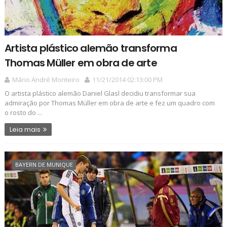
Artista plástico alemão transforma
Thomas Müller em obra de arte
Mário André Monteiro
11/21/2014 02:13:00 PM
O artista plástico alemão Daniel Glasl decidiu transformar sua
admiração por Thomas Müller em obra de arte e fez um quadro com
o rosto do ...
Leia mais
BAYERN DE MUNIQUE