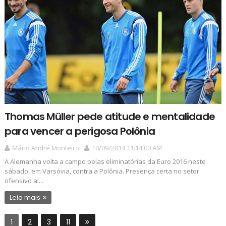
Thomas Müller pede atitude e mentalidade
para vencer a perigosa Polônia
Mário André Monteiro
10/09/2014 11:14:00 AM
A Alemanha volta a campo pelas eliminatórias da Euro 2016 neste
sábado, em Varsóvia, contra a Polônia. Presença certa no setor
ofensivo al...
Leia mais
1
2
3
11