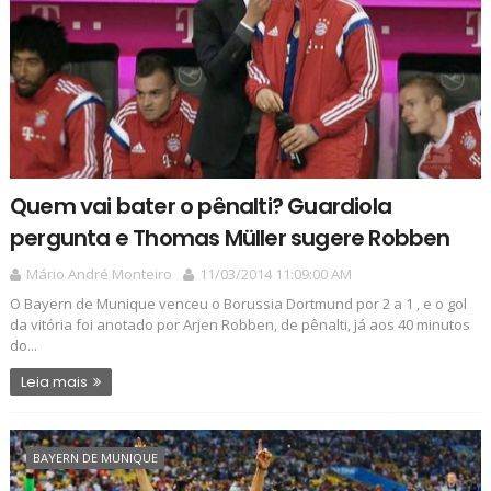
Quem vai bater o pênalti? Guardiola
pergunta e Thomas Müller sugere Robben
Mário André Monteiro
11/03/2014 11:09:00 AM
O Bayern de Munique venceu o Borussia Dortmund por 2 a 1 , e o gol
da vitória foi anotado por Arjen Robben, de pênalti, já aos 40 minutos
do...
Leia mais
BAYERN DE MUNIQUE