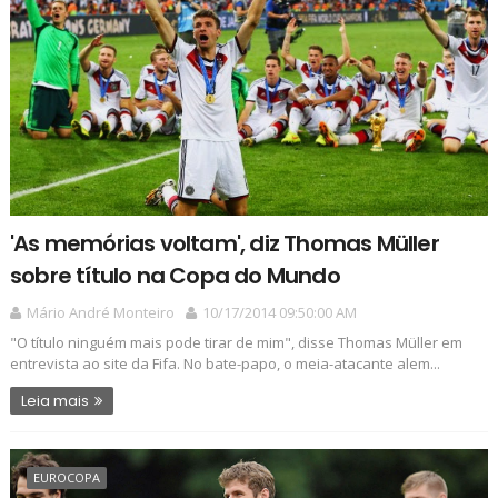
'As memórias voltam', diz Thomas Müller
sobre título na Copa do Mundo
Mário André Monteiro
10/17/2014 09:50:00 AM
"O título ninguém mais pode tirar de mim", disse Thomas Müller em
entrevista ao site da Fifa. No bate-papo, o meia-atacante alem...
Leia mais
EUROCOPA