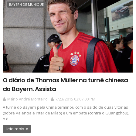
BAYERN DE MUNIQUE
O diário de Thomas Müller na turnê chinesa
do Bayern. Assista
Mário André Monteiro
7/23/2015 03:07:00 PM
A turnê do Bayern pela China terminou com o saldo de duas vitórias
(sobre Valencia e Inter de Milão) e um empate (contra o Guangzhou).
A d...
Leia mais