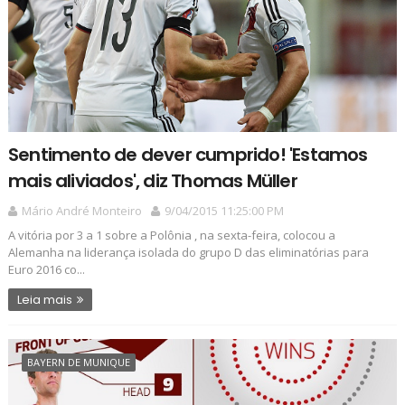
Sentimento de dever cumprido! 'Estamos
mais aliviados', diz Thomas Müller
Mário André Monteiro
9/04/2015 11:25:00 PM
A vitória por 3 a 1 sobre a Polônia , na sexta-feira, colocou a
Alemanha na liderança isolada do grupo D das eliminatórias para
Euro 2016 co...
Leia mais
BAYERN DE MUNIQUE