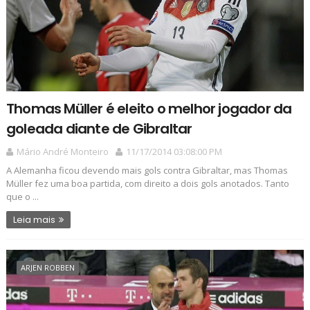
Thomas Müller é eleito o melhor jogador da
goleada diante de Gibraltar
Mário André Monteiro
11/17/2014 03:08:00 PM
A Alemanha ficou devendo mais gols contra Gibraltar, mas Thomas
Müller fez uma boa partida, com direito a dois gols anotados. Tanto
que o ...
Leia mais
ARJEN ROBBEN