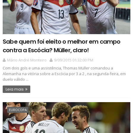
Sabe quem foi eleito o melhor em campo
contra a Escócia? Müller, claro!
Mário André Monteiro
9/09/2015 01:32:00 PM
Com dois gols e uma assistência, Thomas Müller comandou a
Alemanha na vitória sobre a Escócia por 3 a 2 , na segunda-feira, em
duelo válido ...
Leia mais
EUROCOPA