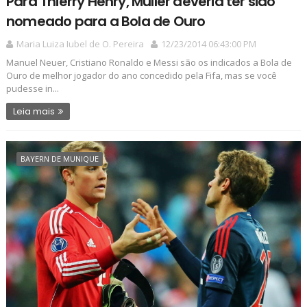
Para Thierry Henry, Müller deveria ter sido
nomeado para a Bola de Ouro
Maria Luiza Iubel de O. Pereira
12/23/2014 06:43:00 PM
Manuel Neuer, Cristiano Ronaldo e Messi são os indicados a Bola de
Ouro de melhor jogador do ano concedido pela Fifa, mas se você
pudesse in...
Leia mais
BAYERN DE MUNIQUE