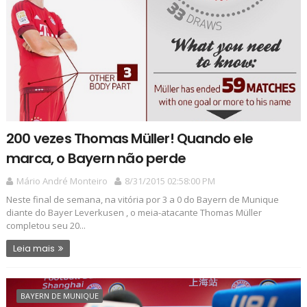
200 vezes Thomas Müller! Quando ele
marca, o Bayern não perde
Mário André Monteiro
8/31/2015 02:58:00 PM
Neste final de semana, na vitória por 3 a 0 do Bayern de Munique
diante do Bayer Leverkusen , o meia-atacante Thomas Müller
completou seu 20...
Leia mais
BAYERN DE MUNIQUE