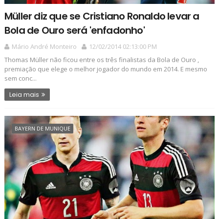
Müller diz que se Cristiano Ronaldo levar a
Bola de Ouro será 'enfadonho'
Mário André Monteiro
12/02/2014 02:13:00 PM
Thomas Müller não ficou entre os três finalistas da Bola de Ouro ,
premiação que elege o melhor jogador do mundo em 2014. E mesmo
sem conc...
Leia mais
BAYERN DE MUNIQUE