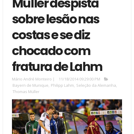
Müller despista
sobre lesão nas
costas e se diz
chocado com
fratura de Lahm
Mário André Monteiro
|
11/18/2014 09:29:00 PM
Bayern de Munique
,
Philipp Lahm
,
Seleção da Alemanha
,
Thomas Müller