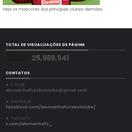
Veja os mascotes dos principais clubes alemães
TOTAL DE VISUALIZAÇÕES DE PÁGINA
25,989,541
CONTATOS
► E-mail:
alemanhafutebolclube@gmail.com
► Facebook:
facebook.com/alemanhafutebolclube/
► Twitter/X:
x.com/alemanhafc_