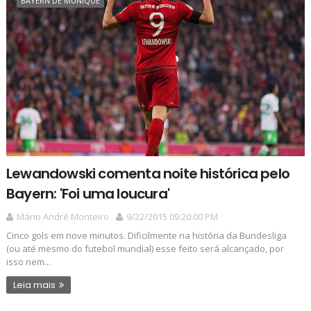
BAYERN DE MUNIQUE
Lewandowski comenta noite histórica pelo
Bayern: 'Foi uma loucura'
Mário André Monteiro
9/22/2015 09:20:00 PM
Cinco gols em nove minutos. Dificilmente na história da Bundesliga
(ou até mesmo do futebol mundial) esse feito será alcançado, por
isso nem...
Leia mais