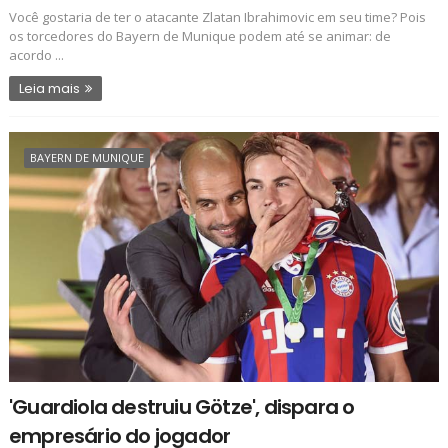
Você gostaria de ter o atacante Zlatan Ibrahimovic em seu time? Pois
os torcedores do Bayern de Munique podem até se animar: de
acordo ...
Leia mais
BAYERN DE MUNIQUE
'Guardiola destruiu Götze', dispara o
empresário do jogador