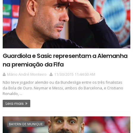
Guardiola e Sasic representam a Alemanha
na premiação da Fifa
Mário André Monteiro
11/30/2015 11:44:00 AM
Não teve jogador alemão ou da Bundesliga entre os três finalistas
da Bola de Ouro. Neymar e Messi, ambos do Barcelona, e Cristiano
Ronaldo, ...
Leia mais
BAYERN DE MUNIQUE