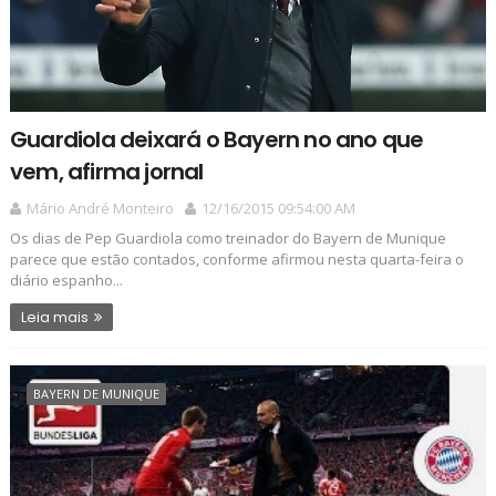
Guardiola deixará o Bayern no ano que
vem, afirma jornal
Mário André Monteiro
12/16/2015 09:54:00 AM
Os dias de Pep Guardiola como treinador do Bayern de Munique
parece que estão contados, conforme afirmou nesta quarta-feira o
diário espanho...
Leia mais
BAYERN DE MUNIQUE