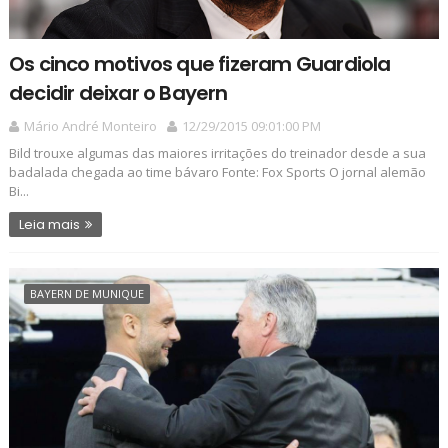
Os cinco motivos que fizeram Guardiola
decidir deixar o Bayern
Mário André Monteiro
12/29/2015 09:01:00 PM
Bild trouxe algumas das maiores irritações do treinador desde a sua
badalada chegada ao time bávaro Fonte: Fox Sports O jornal alemão
Bi...
Leia mais
BAYERN DE MUNIQUE