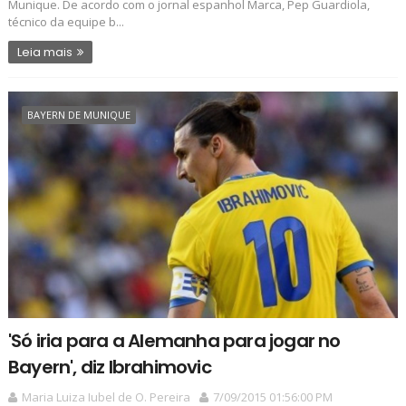
Munique. De acordo com o jornal espanhol Marca, Pep Guardiola,
técnico da equipe b...
Leia mais
BAYERN DE MUNIQUE
'Só iria para a Alemanha para jogar no
Bayern', diz Ibrahimovic
Maria Luiza Iubel de O. Pereira
7/09/2015 01:56:00 PM