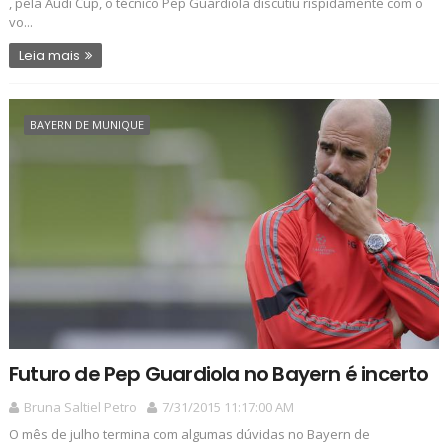
, pela Audi Cup, o técnico Pep Guardiola discutiu rispidamente com o
vo...
Leia mais
BAYERN DE MUNIQUE
Futuro de Pep Guardiola no Bayern é incerto
Bruna Saltiel Petro
7/31/2015 11:17:00 AM
O mês de julho termina com algumas dúvidas no Bayern de