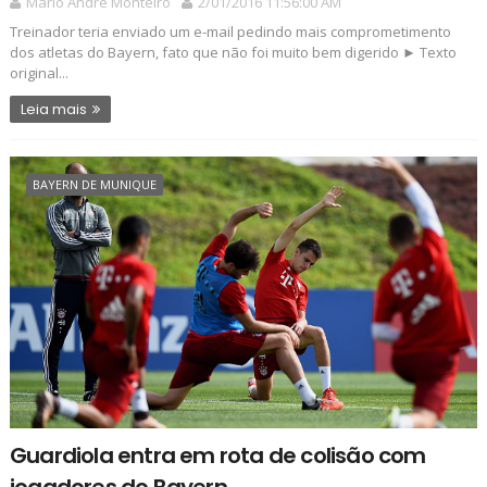
Mário André Monteiro
2/01/2016 11:56:00 AM
Treinador teria enviado um e-mail pedindo mais comprometimento
dos atletas do Bayern, fato que não foi muito bem digerido ► Texto
original...
Leia mais
BAYERN DE MUNIQUE
Guardiola entra em rota de colisão com
jogadores do Bayern