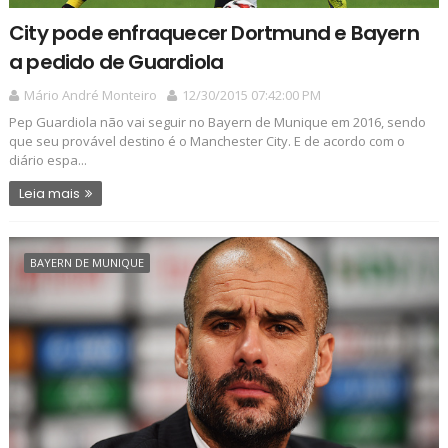
City pode enfraquecer Dortmund e Bayern
a pedido de Guardiola
Mário André Monteiro
12/30/2015 07:42:00 PM
Pep Guardiola não vai seguir no Bayern de Munique em 2016, sendo
que seu provável destino é o Manchester City. E de acordo com o
diário espa...
Leia mais
BAYERN DE MUNIQUE