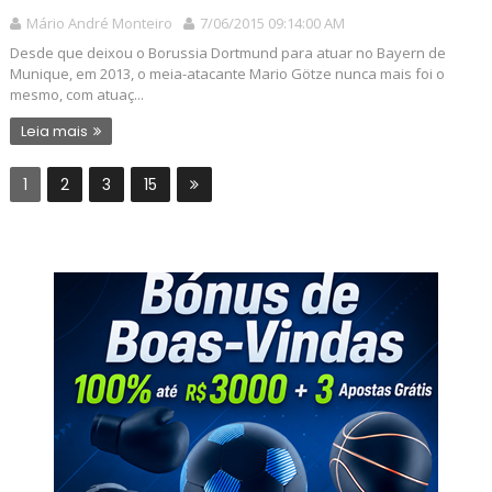
Mário André Monteiro
7/06/2015 09:14:00 AM
Desde que deixou o Borussia Dortmund para atuar no Bayern de
Munique, em 2013, o meia-atacante Mario Götze nunca mais foi o
mesmo, com atuaç...
Leia mais
1
2
3
15