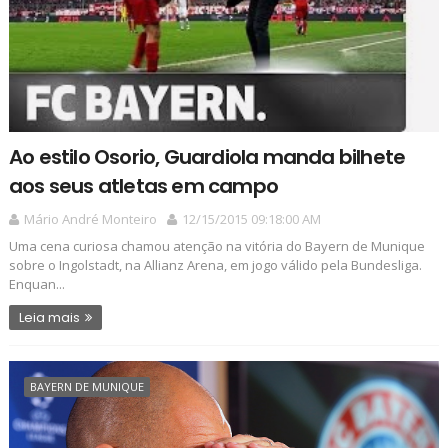
Ao estilo Osorio, Guardiola manda bilhete
aos seus atletas em campo
Mário André Monteiro
12/15/2015 09:18:00 AM
Uma cena curiosa chamou atenção na vitória do Bayern de Munique
sobre o Ingolstadt, na Allianz Arena, em jogo válido pela Bundesliga.
Enquan...
Leia mais
BAYERN DE MUNIQUE