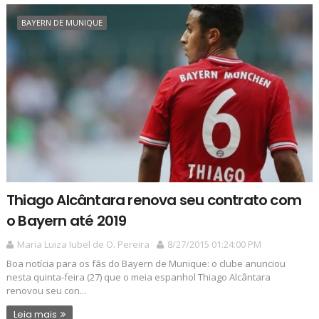
BAYERN DE MUNIQUE
Thiago Alcântara renova seu contrato com
o Bayern até 2019
Maria Luiza Iubel de O. Pereira
8/27/2015 01:24:00 PM
Boa notícia para os fãs do Bayern de Munique: o clube anunciou
nesta quinta-feira (27) que o meia espanhol Thiago Alcântara
renovou seu con...
Leia mais