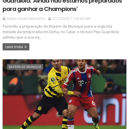
Guardiola: 'Ainda não estamos preparados
para ganhar a Champions'
Mário André Monteiro
1/12/2016 11:35:00 AM
Fazendo a preparação do Bayern de Munique para a segunda
metade da temporada em Doha, no Catar, o técnico Pep Guardiola
admitiu que a sua eq...
Leia mais
BAYERN DE MUNIQUE