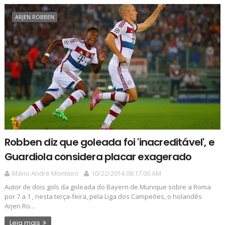
ARJEN ROBBEN
Robben diz que goleada foi 'inacreditável', e
Guardiola considera placar exagerado
Mário André Monteiro
10/22/2014 08:17:00 AM
Autor de dois gols da goleada do Bayern de Munique sobre a Roma
por 7 a 1 , nesta terça-feira, pela Liga dos Campeões, o holandês
Arjen Ro...
Leia mais