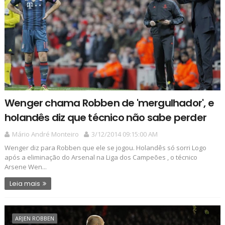
Wenger chama Robben de 'mergulhador', e
holandês diz que técnico não sabe perder
Mário André Monteiro
3/12/2014 09:15:00 AM
Wenger diz para Robben que ele se jogou. Holandês só sorri Logo
após a eliminação do Arsenal na Liga dos Campeões , o técnico
Arsene Wen...
Leia mais
ARJEN ROBBEN