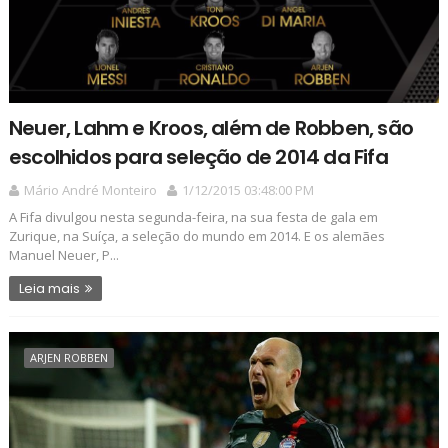
Neuer, Lahm e Kroos, além de Robben, são
escolhidos para seleção de 2014 da Fifa
Mário André Monteiro
1/12/2015 03:48:00 PM
A Fifa divulgou nesta segunda-feira, na sua festa de gala em
Zurique, na Suíça, a seleção do mundo em 2014. E os alemães
Manuel Neuer, P...
Leia mais
ARJEN ROBBEN