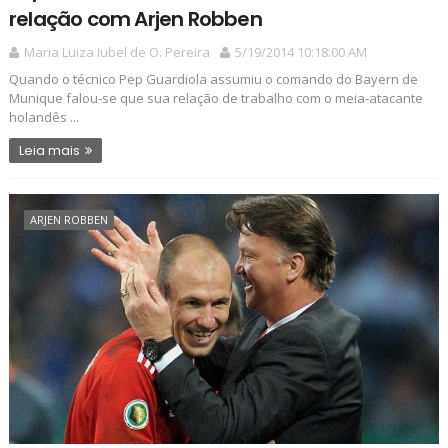
relação com Arjen Robben
Maria Luiza Iubel de O. Pereira
5/19/2014 10:18:00 AM
Quando o técnico Pep Guardiola assumiu o comando do Bayern de
Munique falou-se que sua relação de trabalho com o meia-atacante
holandês ...
Leia mais
ARJEN ROBBEN