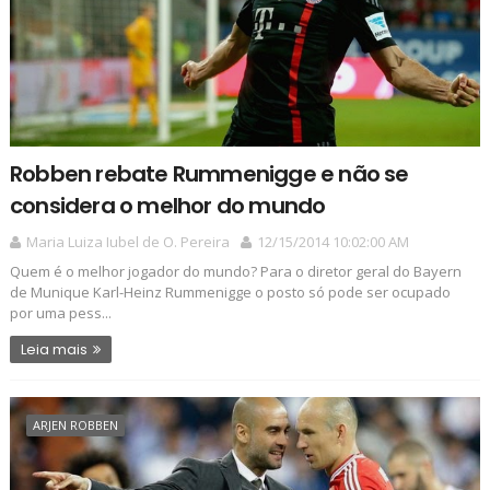
Robben rebate Rummenigge e não se
considera o melhor do mundo
Maria Luiza Iubel de O. Pereira
12/15/2014 10:02:00 AM
Quem é o melhor jogador do mundo? Para o diretor geral do Bayern
de Munique Karl-Heinz Rummenigge o posto só pode ser ocupado
por uma pess...
Leia mais
ARJEN ROBBEN