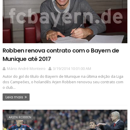
Robben renova contrato com o Bayern de
Munique até 2017
Mário André Monteiro
3/19/2014 10:01:00 AM
Autor do gol do título do Bayern de Munique na última edição da Liga
dos Campeões, o holandês Arjen Robben renovou seu contrato com
o club...
Leia mais
ARJEN ROBBEN