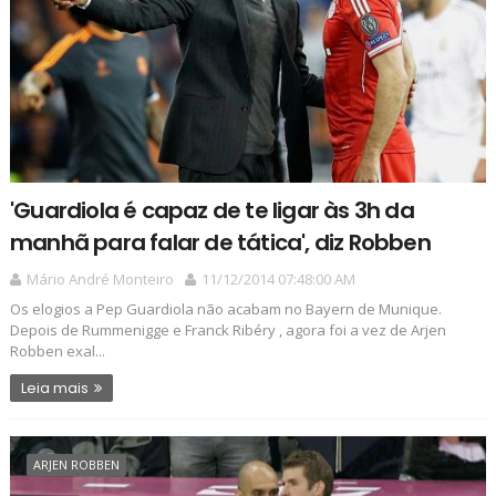
'Guardiola é capaz de te ligar às 3h da
manhã para falar de tática', diz Robben
Mário André Monteiro
11/12/2014 07:48:00 AM
Os elogios a Pep Guardiola não acabam no Bayern de Munique.
Depois de Rummenigge e Franck Ribéry , agora foi a vez de Arjen
Robben exal...
Leia mais
ARJEN ROBBEN