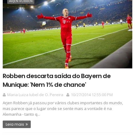
ARJEN ROBBEN
Robben descarta saída do Bayern de
Munique: 'Nem 1% de chance'
Maria Luiza Iubel de O. Pereira
10/27/2014 12:55:00 PM
Arjen Robben já passou por vários clubes importantes do mundo,
mas parece que o lugar onde se sente mais a vontade é na
Alemanha - tanto q...
Leia mais