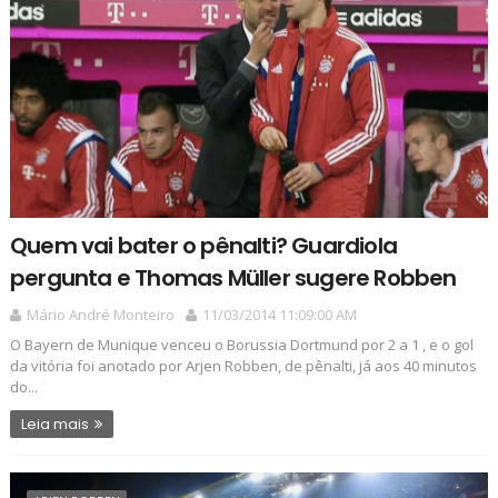
Quem vai bater o pênalti? Guardiola
pergunta e Thomas Müller sugere Robben
Mário André Monteiro
11/03/2014 11:09:00 AM
O Bayern de Munique venceu o Borussia Dortmund por 2 a 1 , e o gol
da vitória foi anotado por Arjen Robben, de pênalti, já aos 40 minutos
do...
Leia mais