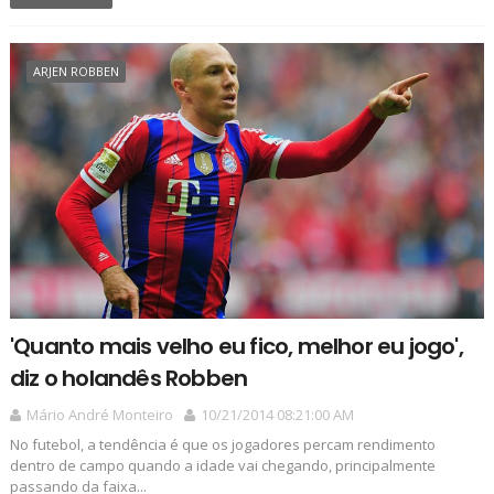
ARJEN ROBBEN
'Quanto mais velho eu fico, melhor eu jogo',
diz o holandês Robben
Mário André Monteiro
10/21/2014 08:21:00 AM
No futebol, a tendência é que os jogadores percam rendimento
dentro de campo quando a idade vai chegando, principalmente
passando da faixa...