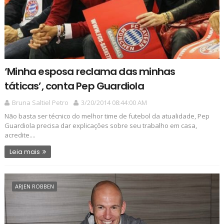
‘Minha esposa reclama das minhas
táticas’, conta Pep Guardiola
Bruna Saltiel Petro
3/20/2014 08:44:00 AM
Não basta ser técnico do melhor time de futebol da atualidade, Pep
Guardiola precisa dar explicações sobre seu trabalho em casa,
acredite....
Leia mais
ARJEN ROBBEN