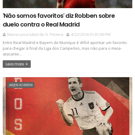
'Não somos favoritos' diz Robben sobre
duelo contra o Real Madrid
Maria Luiza Iubel de O. Pereira
4/22/2014 01:41:00 PM
Entre Real Madrid e Bayern de Munique é difícil apontar um favorito
para chegar à final da Liga dos Campeões, mas não para o meia-
atacante...
Leia mais
ARJEN ROBBEN