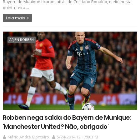
Bayern de Munique ficaram atrás de Cristiano Ronaldo, eleito nesta
quinta-feira ...
Leia mais
ARJEN ROBBEN
Robben nega saída do Bayern de Munique:
'Manchester United? Não, obrigado'
Mário André Monteiro
5/24/2014 12:17:00 PM