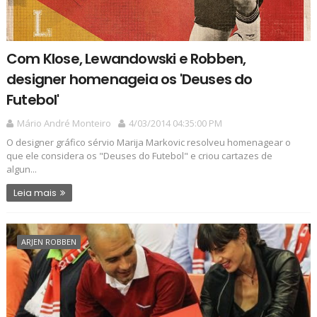
Com Klose, Lewandowski e Robben,
designer homenageia os 'Deuses do
Futebol'
Mário André Monteiro
4/03/2014 04:35:00 PM
O designer gráfico sérvio Marija Markovic resolveu homenagear o
que ele considera os "Deuses do Futebol" e criou cartazes de
algun...
Leia mais
ARJEN ROBBEN