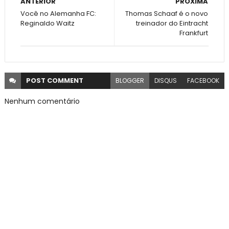
ANTERIOR
PRÓXIMA
Você no Alemanha FC:
Thomas Schaaf é o novo
Reginaldo Waitz
treinador do Eintracht
Frankfurt
POST
COMMENT
BLOGGER
DISQUS
FACEBOOK
Nenhum comentário