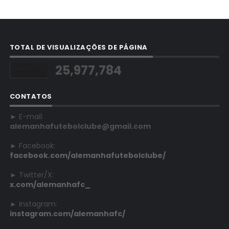
TOTAL DE VISUALIZAÇÕES DE PÁGINA
25,977,784
CONTATOS
► E-mail:
alemanhafutebolclube@gmail.com
► Facebook:
facebook.com/alemanhafutebolclube/
► Twitter/X:
x.com/alemanhafc_
► Instagram:
instagram.com/alemanhafc/