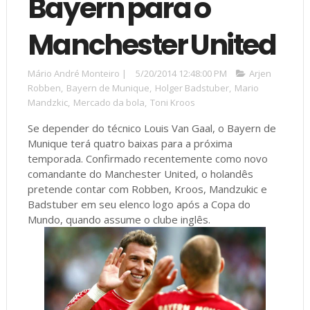
Bayern para o
Manchester United
Mário André Monteiro
|
5/20/2014 12:48:00 PM
Arjen
Robben
,
Bayern de Munique
,
Holger Badstuber
,
Mario
Mandzkic
,
Mercado da bola
,
Toni Kroos
Se depender do técnico Louis Van Gaal, o Bayern de
Munique terá quatro baixas para a próxima
temporada. Confirmado recentemente como novo
comandante do Manchester United, o holandês
pretende contar com Robben, Kroos, Mandzukic e
Badstuber em seu elenco logo após a Copa do
Mundo, quando assume o clube inglês.