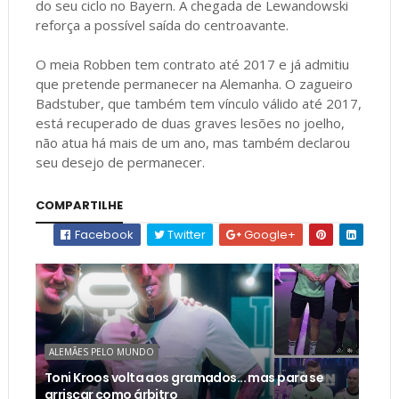
do seu ciclo no Bayern. A chegada de Lewandowski
reforça a possível saída do centroavante.
O meia Robben tem contrato até 2017 e já admitiu
que pretende permanecer na Alemanha. O zagueiro
Badstuber, que também tem vínculo válido até 2017,
está recuperado de duas graves lesões no joelho,
não atua há mais de um ano, mas também declarou
seu desejo de permanecer.
COMPARTILHE
Facebook
Twitter
Google+
ALEMÃES PELO MUNDO
Toni Kroos volta aos gramados... mas para se
arriscar como árbitro