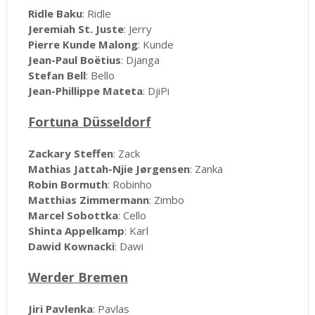
Ridle Baku
: Ridle
Jeremiah St. Juste
: Jerry
Pierre Kunde Malong
: Kunde
Jean-Paul Boëtius
: Djanga
Stefan Bell
: Bello
Jean-Phillippe Mateta
: DjiPi
Fortuna Düsseldorf
Zackary Steffen
: Zack
Mathias Jattah-Njie Jørgensen
: Zanka
Robin Bormuth
: Robinho
Matthias Zimmermann
: Zimbo
Marcel Sobottka
: Cello
Shinta Appelkamp
: Karl
Dawid Kownacki
: Dawi
Werder Bremen
Jiri Pavlenka
: Pavlas