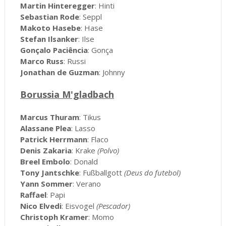
Martin Hinteregger
: Hinti
Sebastian Rode
: Seppl
Makoto Hasebe
: Hase
Stefan Ilsanker
: Ilse
Gonçalo Paciência
: Gonça
Marco Russ
: Russi
Jonathan de Guzman
: Johnny
Borussia M'gladbach
Marcus Thuram
: Tikus
Alassane Plea
: Lasso
Patrick Herrmann
: Flaco
Denis Zakaria
: Krake
(Polvo)
Breel Embolo
: Donald
Tony Jantschke
: Fußballgott
(Deus do futebol)
Yann Sommer
: Verano
Raffael
: Papi
Nico Elvedi
: Eisvogel
(Pescador)
Christoph Kramer
: Momo