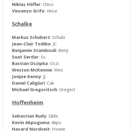
Niklas Höfler
: Chico
Vincenzo Grifo
: Vince
Schalke
Markus Schubert
: Schubi
Jean-Clair Todibo
: JC
Benjamin Stambouli
: Benji
Suat Serdar
: Su
Bastian Oczipka
: Oczi
Weston McKennie
: Wes
Jonjoe Kenny
: JJ
Daniel Caligiuri
: Cali
Michael Gregoritsch
: Gregerl
Hoffenheim
Sebastian Rudy
: Sibbi
Kevin Akpoguma
: Akpo
Havard Nordveit
: Howie