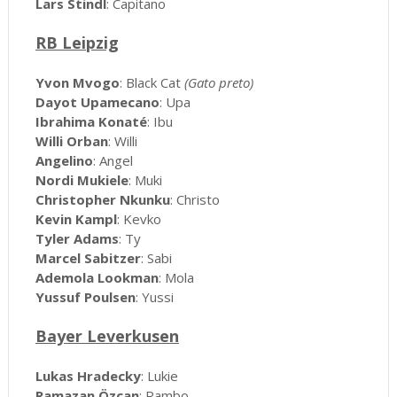
Lars Stindl
: Capitano
RB Leipzig
Yvon Mvogo
: Black Cat
(Gato preto)
Dayot Upamecano
: Upa
Ibrahima Konaté
: Ibu
Willi Orban
: Willi
Angelino
: Angel
Nordi Mukiele
: Muki
Christopher Nkunku
: Christo
Kevin Kampl
: Kevko
Tyler Adams
: Ty
Marcel Sabitzer
: Sabi
Ademola Lookman
: Mola
Yussuf Poulsen
: Yussi
Bayer Leverkusen
Lukas Hradecky
: Lukie
Ramazan Özcan
: Rambo