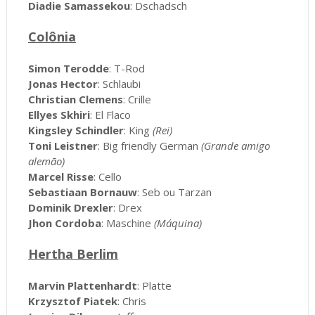
Diadie Samassekou
: Dschadsch
Colônia
Simon Terodde
: T-Rod
Jonas Hector
: Schlaubi
Christian Clemens
: Crille
Ellyes Skhiri
: El Flaco
Kingsley Schindler
: King
(Rei)
Toni Leistner
: Big friendly German
(Grande amigo
alemão)
Marcel Risse
: Cello
Sebastiaan Bornauw
: Seb ou Tarzan
Dominik Drexler
: Drex
Jhon Cordoba
: Maschine
(Máquina)
Hertha Berlim
Marvin Plattenhardt
: Platte
Krzysztof Piatek
: Chris