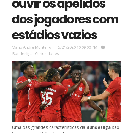
ouvir os apelidos
dos jogadores com
estádios vazios
Mário André Monteiro
|
5/21/2020 10:09:00 PM
Bundesliga
,
Curiosidades
Uma das grandes características da
Bundesliga
são