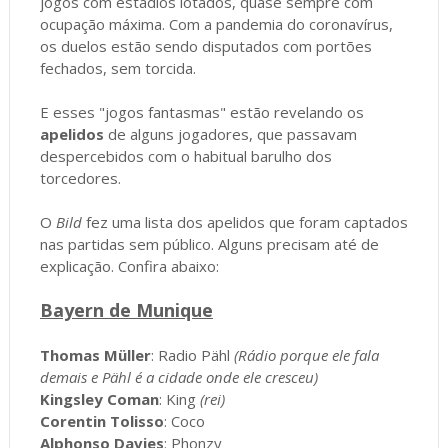
jogos com estádios lotados, quase sempre com
ocupação máxima. Com a pandemia do coronavírus,
os duelos estão sendo disputados com portões
fechados, sem torcida.
E esses "jogos fantasmas" estão revelando os
apelidos
de alguns jogadores, que passavam
despercebidos com o habitual barulho dos
torcedores.
O
Bild
fez uma lista dos apelidos que foram captados
nas partidas sem público. Alguns precisam até de
explicação. Confira abaixo:
Bayern de Munique
Thomas Müller
: Radio Pähl
(Rádio porque ele fala
demais e Pähl é a cidade onde ele cresceu)
Kingsley Coman
: King
(rei)
Corentin Tolisso
: Coco
Alphonso Davies
: Phonzy