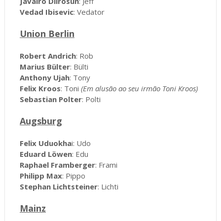
Javairo Dilrosun
: Jeff
Vedad Ibisevic
: Vedator
Union Berlin
Robert Andrich
: Rob
Marius Bülter
: Bülti
Anthony Ujah
: Tony
Felix Kroos
: Toni
(Em alusão ao seu irmão Toni Kroos)
Sebastian Polter
: Polti
Augsburg
Felix Uduokha
i: Udo
Eduard Löwen
: Edu
Raphael Framberger
: Frami
Philipp Max
: Pippo
Stephan Lichtsteiner
: Lichti
Mainz