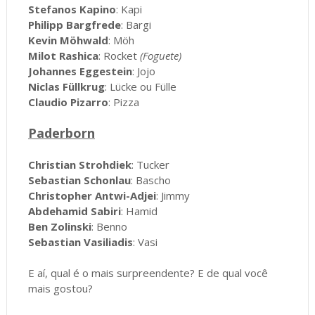
Stefanos Kapino
: Kapi
Philipp Bargfrede
: Bargi
Kevin Möhwald
: Möh
Milot Rashica
: Rocket
(Foguete)
Johannes Eggestein
: Jojo
Niclas Füllkrug
: Lücke ou Fülle
Claudio Pizarro
: Pizza
Paderborn
Christian Strohdiek
: Tucker
Sebastian Schonlau
: Bascho
Christopher Antwi-Adjei
: Jimmy
Abdehamid Sabiri
: Hamid
Ben Zolinski
: Benno
Sebastian Vasiliadis
: Vasi
E aí, qual é o mais surpreendente? E de qual você
mais gostou?