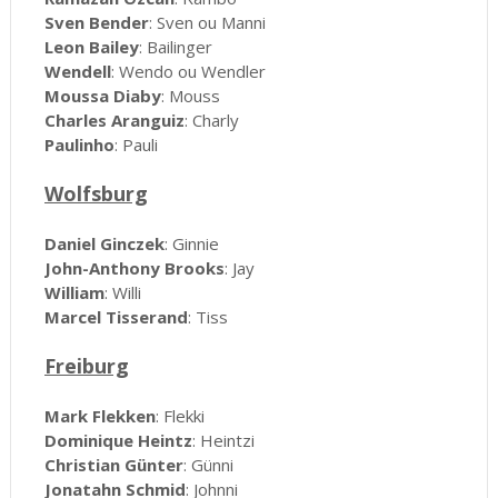
Sven Bender
: Sven ou Manni
Leon Bailey
: Bailinger
Wendell
: Wendo ou Wendler
Moussa Diaby
: Mouss
Charles Aranguiz
: Charly
Paulinho
: Pauli
Wolfsburg
Daniel Ginczek
: Ginnie
John-Anthony Brooks
: Jay
William
: Willi
Marcel Tisserand
: Tiss
Freiburg
Mark Flekken
: Flekki
Dominique Heintz
: Heintzi
Christian Günter
: Günni
Jonatahn Schmid
: Johnni