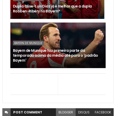
Dupla Olise-Luis Diaz já é melhor que a dupla
Robben-Ribéry no Bayern?
BAYERN DE MUNIQUE
Bayern de Munique faz primeira parte da
temporada acima da média até para o 'padrão
Bayern'
POST
COMMENT
BLOGGER
DISQUS
FACEBOOK