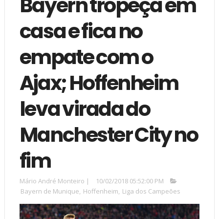
Bayern tropeça em
casa e fica no
empate com o
Ajax; Hoffenheim
leva virada do
Manchester City no
fim
Mário André Monteiro
|
10/02/2018 05:52:00 PM
Bayern de Munique
,
Hoffenheim
,
Liga dos Campeões