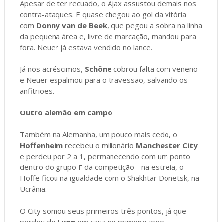
Apesar de ter recuado, o Ajax assustou demais nos
contra-ataques. E quase chegou ao gol da vitória
com
Donny van de Beek
, que pegou a sobra na linha
da pequena área e, livre de marcação, mandou para
fora. Neuer já estava vendido no lance.
Já nos acréscimos,
Schöne
cobrou falta com veneno
e Neuer espalmou para o travessão, salvando os
anfitriões.
Outro alemão em campo
Também na Alemanha, um pouco mais cedo, o
Hoffenheim
recebeu o milionário
Manchester City
e perdeu por 2 a 1, permanecendo com um ponto
dentro do grupo F da competição - na estreia, o
Hoffe ficou na igualdade com o Shakhtar Donetsk, na
Ucrânia.
O City somou seus primeiros três pontos, já que
perdeu do
Lyon
em casa no primeiro jogo.