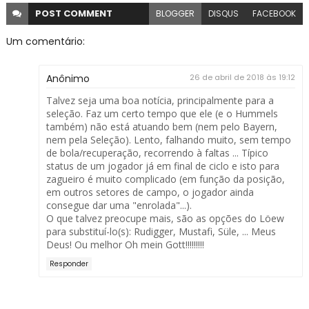
POST
COMMENT
BLOGGER
DISQUS
FACEBOOK
Um comentário:
Anônimo
26 de abril de 2018 às 19:12
Talvez seja uma boa notícia, principalmente para a
seleção. Faz um certo tempo que ele (e o Hummels
também) não está atuando bem (nem pelo Bayern,
nem pela Seleção). Lento, falhando muito, sem tempo
de bola/recuperação, recorrendo à faltas ... Típico
status de um jogador já em final de ciclo e isto para
zagueiro é muito complicado (em função da posição,
em outros setores de campo, o jogador ainda
consegue dar uma "enrolada"...).
O que talvez preocupe mais, são as opções do Löew
para substituí-lo(s): Rudigger, Mustafi, Süle, ... Meus
Deus! Ou melhor Oh mein Gott!!!!!!!!!
Responder