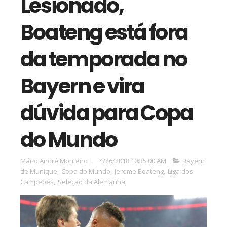
Lesionado,
Boateng está fora
da temporada no
Bayern e vira
dúvida para Copa
do Mundo
Mário André Monteiro
|
4/26/2018 10:35:00 AM
Bayern
de Munique
,
Copa do Mundo
,
Jerome Boateng
,
Liga dos
Campeões
,
Seleção da Alemanha