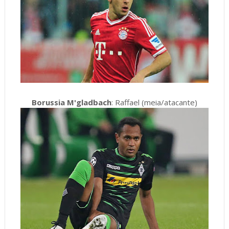
Borussia M'gladbach
: Raffael (meia/atacante)