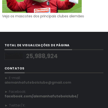
Veja os mascotes dos principais clubes alemães
TOTAL DE VISUALIZAÇÕES DE PÁGINA
25,988,924
CONTATOS
► E-mail:
alemanhafutebolclube@gmail.com
► Facebook:
facebook.com/alemanhafutebolclube/
► Twitter/X: