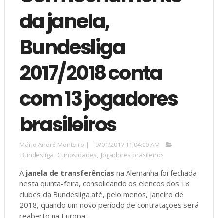
da janela,
Bundesliga
2017/2018 conta
com 13 jogadores
brasileiros
Mário André Monteiro
|
9/01/2017 11:04:00 AM
Bundesliga
,
Curiosidades
,
Jogadores brasileiros
A
janela de transferências
na Alemanha foi fechada
nesta quinta-feira, consolidando os elencos dos 18
clubes da Bundesliga até, pelo menos, janeiro de
2018, quando um novo período de contratações será
reaberto na Europa.