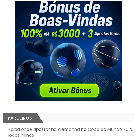
PARCEIROS
→
Saiba onde apostar na Alemanha na Copa do Mundo 2026
→
jogos mines