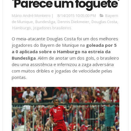
'Parece um foguete'
Mário André Monteiro
|
8/14/2015 10:05:00 PM
Bayern
de Munique
,
Bundesliga
,
Dennis Diekmeier
,
Douglas Costa
,
Hamburgo
,
Jogadores brasileiros
O meia-atacante Douglas Costa foi um dos melhores
jogadores do Bayern de Munique na
goleada por 5
a 0 aplicada sobre o Hamburgo na estreia da
Bundesliga
. Além de anotar um dos gols, o brasileiro
deu uma assistência e infernizou a zaga adversária
com muitos dribles e jogadas de velocidade pelas
pontas.