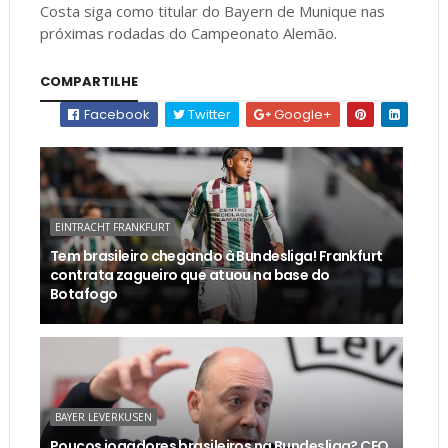
Costa siga como titular do Bayern de Munique nas
próximas rodadas do Campeonato Alemão.
COMPARTILHE
Facebook
Twitter
Google+
EINTRACHT FRANKFURT
Tem brasileiro chegando à Bundesliga! Frankfurt
contrata zagueiro que atuou na base do
Botafogo
BAYER LEVERKUSEN
Poucos jogadores brasileiros na Bundesliga? CEO