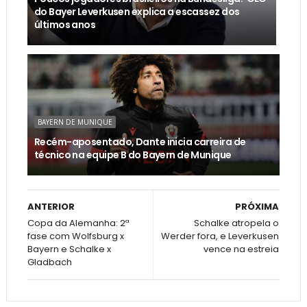
do Bayer Leverkusen explica a escassez dos
últimos anos
BAYERN DE MUNIQUE
Recém-aposentado, Dante inicia carreira de
técnico na equipe B do Bayern de Munique
ANTERIOR
PRÓXIMA
Copa da Alemanha: 2ª
Schalke atropela o
fase com Wolfsburg x
Werder fora, e Leverkusen
Bayern e Schalke x
vence na estreia
Gladbach