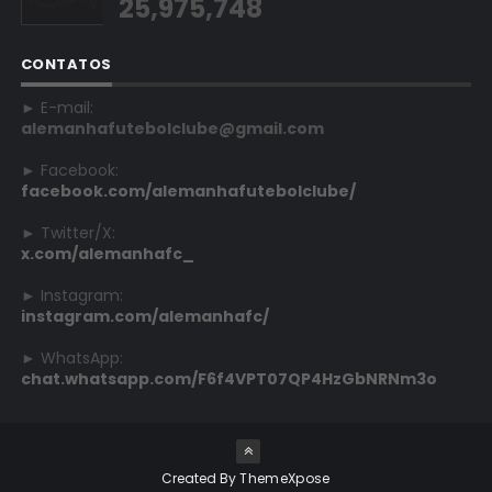
25,975,748
CONTATOS
► E-mail:
alemanhafutebolclube@gmail.com
► Facebook:
facebook.com/alemanhafutebolclube/
► Twitter/X:
x.com/alemanhafc_
► Instagram:
instagram.com/alemanhafc/
► WhatsApp:
chat.whatsapp.com/F6f4VPT07QP4HzGbNRNm3o
Created By
ThemeXpose