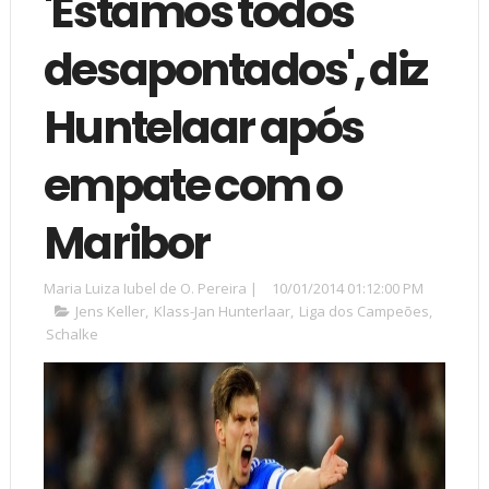
'Estamos todos
desapontados', diz
Huntelaar após
empate com o
Maribor
Maria Luiza Iubel de O. Pereira
|
10/01/2014 01:12:00 PM
Jens Keller
,
Klass-Jan Hunterlaar
,
Liga dos Campeões
,
Schalke