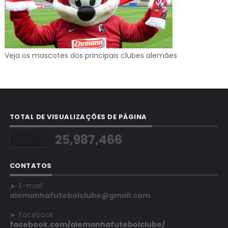
Veja os mascotes dos principais clubes alemães
TOTAL DE VISUALIZAÇÕES DE PÁGINA
25,987,466
CONTATOS
► E-mail:
alemanhafutebolclube@gmail.com
► Facebook:
facebook.com/alemanhafutebolclube/