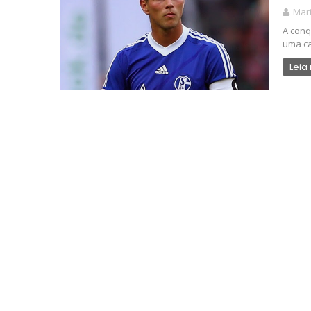
Mari
A conq
uma ca
Leia