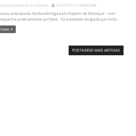
a Luiza Iubel de O. Pereira
3/26/2014 11:50:00 AM
uista antecipada da Bundesliga pelo Bayern de Munique - com
mpanha praticamente perfeita - foi bastante elogiada por todo...
 mais
POSTAGENS MAIS ANTIGAS