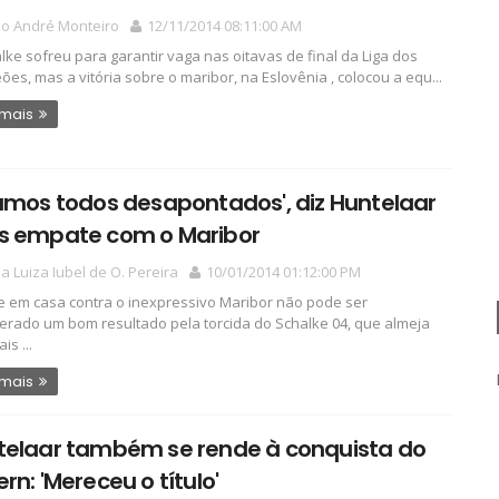
io André Monteiro
12/11/2014 08:11:00 AM
lke sofreu para garantir vaga nas oitavas de final da Liga dos
es, mas a vitória sobre o maribor, na Eslovênia , colocou a equ...
 mais
amos todos desapontados', diz Huntelaar
s empate com o Maribor
a Luiza Iubel de O. Pereira
10/01/2014 01:12:00 PM
 em casa contra o inexpressivo Maribor não pode ser
erado um bom resultado pela torcida do Schalke 04, que almeja
is ...
 mais
telaar também se rende à conquista do
rn: 'Mereceu o título'