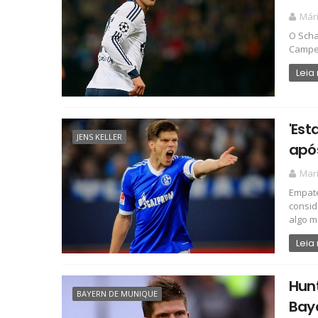
Már
O Scha
Campeõ
Leia
'Est
JENS KELLER
apó
Mari
Empate
consid
algo ma
Leia
Hun
BAYERN DE MUNIQUE
Baye