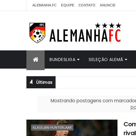
ALEMANHA FC
EQUIPE
CONTATO
ANUNCIE
BUNDESLIGA
SELEÇÃO ALEMÃ
Últimas
Mostrando postagens com marcado
p
Com 
KLASS-JAN HUNTERLAAR
riva