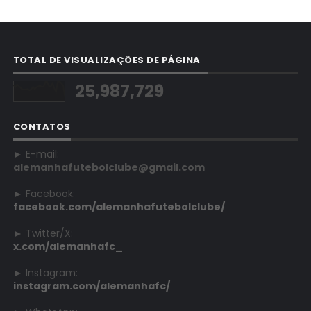
TOTAL DE VISUALIZAÇÕES DE PÁGINA
25,987,729
CONTATOS
► E-mail:
alemanhafutebolclube@gmail.com
► Facebook:
facebook.com/alemanhafutebolclube/
► Twitter/X:
x.com/alemanhafc_
► Instagram:
instagram.com/alemanhafc/