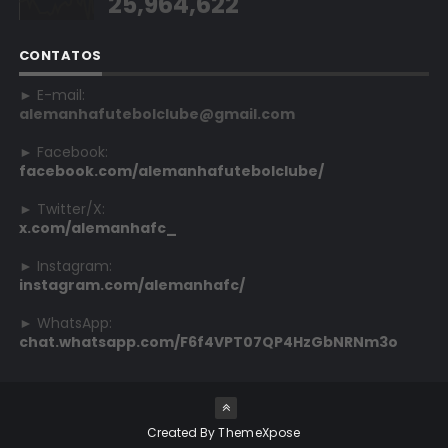
25,964,622
CONTATOS
► E-mail:
alemanhafutebolclube@gmail.com
► Facebook:
facebook.com/alemanhafutebolclube/
► Twitter/X:
x.com/alemanhafc_
► Instagram:
instagram.com/alemanhafc/
► WhatsApp:
chat.whatsapp.com/F6f4VPT07QP4HzGbNRNm3o
Created By
ThemeXpose