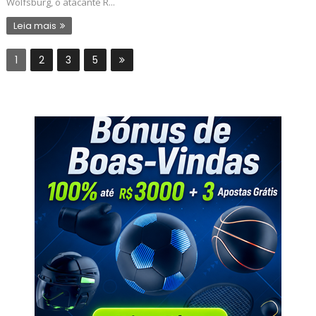
Wolfsburg, o atacante R...
Leia mais
1
2
3
5