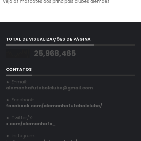
Veja os mascotes dos principais clubes alemães
TOTAL DE VISUALIZAÇÕES DE PÁGINA
25,968,465
CONTATOS
► E-mail:
alemanhafutebolclube@gmail.com
► Facebook:
facebook.com/alemanhafutebolclube/
► Twitter/X:
x.com/alemanhafc_
► Instagram: