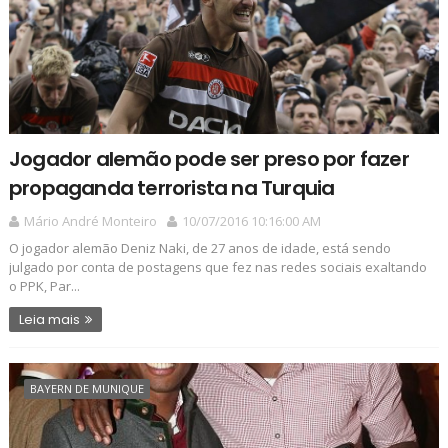
Jogador alemão pode ser preso por fazer
propaganda terrorista na Turquia
Mário André Monteiro
10/07/2016 10:16:00 AM
O jogador alemão Deniz Naki, de 27 anos de idade, está sendo
julgado por conta de postagens que fez nas redes sociais exaltando
o PPK, Par...
Leia mais
BAYERN DE MUNIQUE