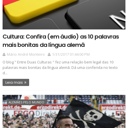
Cultura: Confira (em áudio) as 10 palavras
mais bonitas da língua alemã
Mário André Monteiro
1/31/2017 01:44:00 PM
O blog " Entre Duas Culturas " fez uma relação bem legal das 10
palavras mais bonitas da língua alemã. Dá uma conferida no texto
d...
Leia mais
ALEMÃES PELO MUNDO