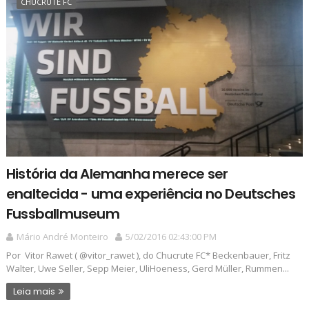
CHUCRUTE FC
História da Alemanha merece ser
enaltecida - uma experiência no Deutsches
Fussballmuseum
Mário André Monteiro
5/02/2016 02:43:00 PM
Por Vitor Rawet ( @vitor_rawet ), do Chucrute FC* Beckenbauer, Fritz
Walter, Uwe Seller, Sepp Meier, UliHoeness, Gerd Müller, Rummen...
Leia mais