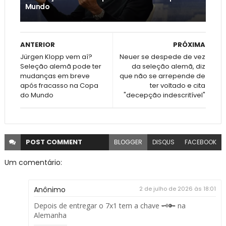
Mundo
ANTERIOR
PRÓXIMA
Jürgen Klopp vem aí?
Neuer se despede de vez
Seleção alemã pode ter
da seleção alemã, diz
mudanças em breve
que não se arrepende de
após fracasso na Copa
ter voltado e cita
do Mundo
"decepção indescritível"
POST
COMMENT
BLOGGER
DISQUS
FACEBOOK
Um comentário:
Anônimo
2 de julho de 2026 às 18:01
Depois de entregar o 7x1 tem a chave 🗝️🔑 na
Alemanha