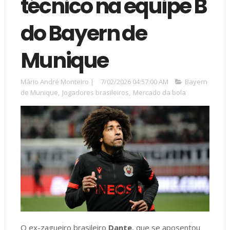
técnico na equipe B
do Bayern de
Munique
Mário André Monteiro
|
7/02/2026 04:57:00 AM
Bayern
de Munique
,
Jogadores brasileiros
,
Mercado da bola
O ex-zagueiro brasileiro
Dante
, que se aposentou