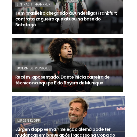
EINTRACHT FRANKFURT
Tem brasileiro chegando à Bundesliga! Frankfurt
contrata zagueiro que atuou na base do
Botafogo
BAYERN DE MUNIQUE
Recém-aposentado, Dante inicia carreira de
técnico na equipe B do Bayern de Munique
JÜRGEN KLOPP
Jürgen Klopp vem aí? Seleção alemã pode ter
mudanças em breve após fracasso na Copa do