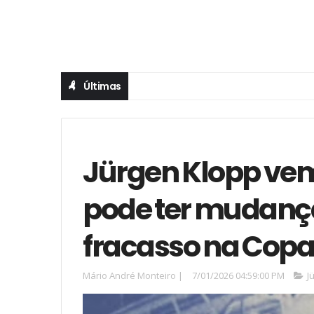
Últimas
Jürgen Klopp vem
pode ter mudanç
fracasso na Cop
Mário André Monteiro
|
7/01/2026 04:59:00 PM
J