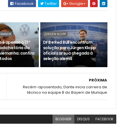
Facebook
Twitter
Google+
LEMANHA
JÜRGEN KLOPP
 é apenas o 13º
DFB e Red Bull encontram
oda história da
solução para Jürgen Klopp
Alemanha; confira
oficializar sua chegada à
 todos
seleção alemã
PRÓXIMA
Recém-aposentado, Dante inicia carreira de
técnico na equipe B do Bayern de Munique
BLOGGER
DISQUS
FACEBOOK