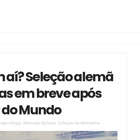
 aí? Seleção alemã
as em breve após
a do Mundo
ürgen Klopp
,
Mercado da bola
,
Seleção da Alemanha