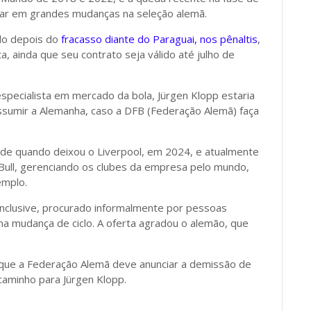
nar em grandes mudanças na seleção alemã.
ado depois do
fracasso diante do Paraguai, nos pênaltis
,
, ainda que seu contrato seja válido até julho de
especialista em mercado da bola, Jürgen Klopp estaria
assumir a Alemanha, caso a DFB (Federação Alemã) faça
sde quando deixou o Liverpool, em 2024, e atualmente
 Bull, gerenciando os clubes da empresa pelo mundo,
emplo.
 inclusive, procurado informalmente por pessoas
uma mudança de ciclo. A oferta agradou o alemão, que
01) que a Federação Alemã deve anunciar a demissão de
caminho para Jürgen Klopp.