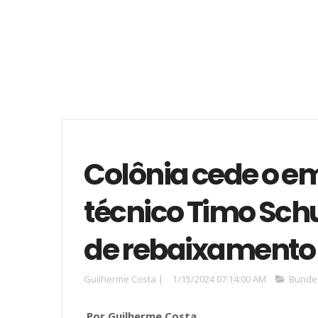
Colônia cede o em
técnico Timo Schu
de rebaixamento
Guilherme Costa
|
1/15/2024 07:14:00 AM
Bundes
Por Guilherme Costa