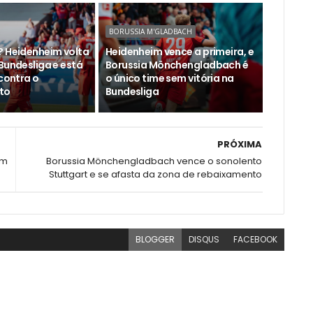
BORUSSIA M'GLADBACH
? Heidenheim volta
Heidenheim vence a primeira, e
Bundesliga e está
Borussia Mönchengladbach é
 contra o
o único time sem vitória na
to
Bundesliga
PRÓXIMA
em
Borussia Mönchengladbach vence o sonolento
Stuttgart e se afasta da zona de rebaixamento
BLOGGER
DISQUS
FACEBOOK