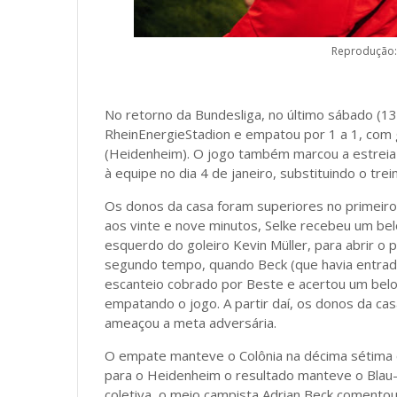
Reprodução: 
No retorno da Bundesliga, no último sábado (13
RheinEnergieStadion e empatou por 1 a 1, com g
(Heidenheim). O jogo também marcou a estreia 
à equipe no dia 4 de janeiro, substituindo o tre
Os donos da casa foram superiores no primeiro
aos vinte e nove minutos, Selke recebeu um belo
esquerdo do goleiro Kevin Müller, para abrir o
segundo tempo, quando Beck (que havia entrado
escanteio cobrado por Beste e acertou um belo
empatando o jogo. A partir daí, os donos da c
ameaçou a meta adversária.
O empate manteve o Colônia na décima sétima c
para o Heidenheim o resultado manteve o Blau-
coletiva, o meio campista Adrian Beck comentou