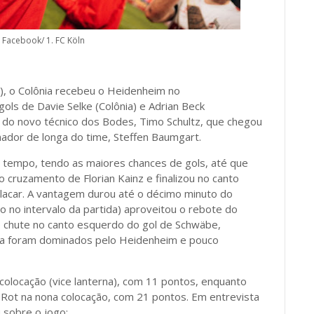
Facebook/ 1. FC Köln
), o Colônia recebeu o Heidenheim no
ols de Davie Selke (Colônia) e Adrian Beck
do novo técnico dos Bodes, Timo Schultz, que chegou
inador de longa do time, Steffen Baumgart.
 tempo, tendo as maiores chances de gols, até que
 cruzamento de Florian Kainz e finalizou no canto
 placar. A vantagem durou até o décimo minuto do
 no intervalo da partida) aproveitou o rebote do
 chute no canto esquerdo do gol de Schwäbe,
asa foram dominados pelo Heidenheim e pouco
olocação (vice lanterna), com 11 pontos, enquanto
Rot na nona colocação, com 21 pontos. Em entrevista
 sobre o jogo: