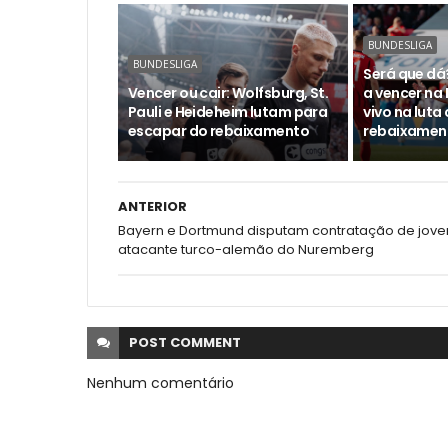
BUNDESLIGA
BUNDESLIGA
Será que dá
Vencer ou cair: Wolfsburg, St.
a vencer na 
Pauli e Heideheim lutam para
vivo na luta
escapar do rebaixamento
rebaixamen
ANTERIOR
Bayern e Dortmund disputam contratação de jov
atacante turco-alemão do Nuremberg
POST
COMMENT
Nenhum comentário