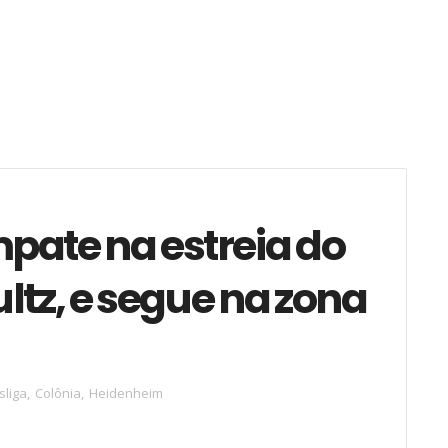
pate na estreia do
ltz, e segue na zona
liga
,
Colônia
,
Heidenheim