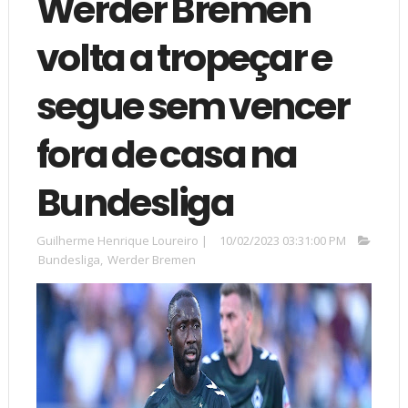
Werder Bremen
volta a tropeçar e
segue sem vencer
fora de casa na
Bundesliga
Guilherme Henrique Loureiro
|
10/02/2023 03:31:00 PM
Bundesliga
,
Werder Bremen