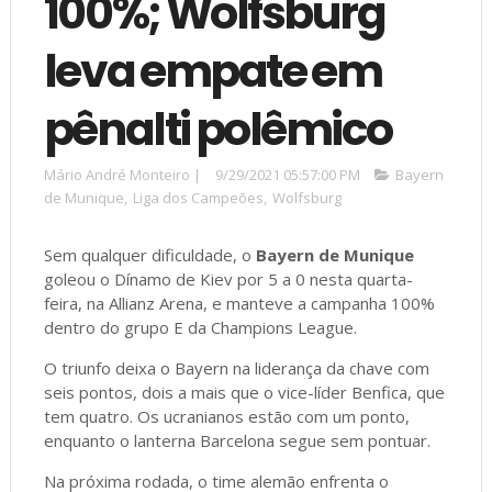
100%; Wolfsburg
leva empate em
pênalti polêmico
Mário André Monteiro
|
9/29/2021 05:57:00 PM
Bayern
de Munique
,
Liga dos Campeões
,
Wolfsburg
Sem qualquer dificuldade, o
Bayern de Munique
goleou o Dínamo de Kiev por 5 a 0 nesta quarta-
feira, na Allianz Arena, e manteve a campanha 100%
dentro do grupo E da Champions League.
O triunfo deixa o Bayern na liderança da chave com
seis pontos, dois a mais que o vice-líder Benfica, que
tem quatro. Os ucranianos estão com um ponto,
enquanto o lanterna Barcelona segue sem pontuar.
Na próxima rodada, o time alemão enfrenta o