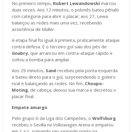
No primeiro tempo,
Robert Lewandowski
marcou
duas vezes. Aos 12 minutos, o polonês bateu pênalti
com categoria para abrir o placar; aos 27, Lewa
balançou as redes mais uma vez, recebendo
assistência de Müller.
A etapa final foi igual à primeira, praticamente ataque
contra defesa. E o terceiro gol saiu dos pés de
Gnabry
, que arrancou em contra-ataque rápido e
soltou a bomba para ampliar.
Aos 29 minutos,
Sané
recebeu pela ponta esquerda
e bateu direto para o gol, surpreendendo o goleiro
rival e balançando as redes. No fim,
Choupo-
Moting
, de cabeça, deixou sua marca e decretou o
placar final.
Empate amargo
Pelo grupo G da Liga dos Campeões, o
Wolfsburg
recebeu o Sevilla na Volkswagen Arena e empatou
em 1 a 1, somando seu segundo ponto na