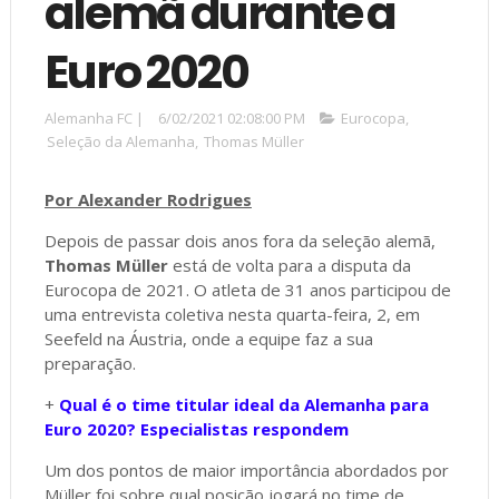
alemã durante a
Euro 2020
Alemanha FC
|
6/02/2021 02:08:00 PM
Eurocopa
,
Seleção da Alemanha
,
Thomas Müller
Por Alexander Rodrigues
Depois de passar dois anos fora da seleção alemã,
Thomas Müller
está de volta para a disputa da
Eurocopa de 2021. O atleta de 31 anos participou de
uma entrevista coletiva nesta quarta-feira, 2, em
Seefeld na Áustria, onde a equipe faz a sua
preparação.
+
Qual é o time titular ideal da Alemanha para
Euro 2020? Especialistas respondem
Um dos pontos de maior importância abordados por
Müller foi sobre qual posição jogará no time de