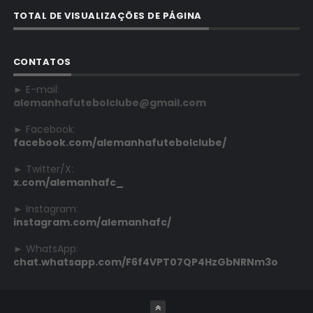
TOTAL DE VISUALIZAÇÕES DE PÁGINA
CONTATOS
► E-mail:
alemanhafutebolclube@gmail.com
► Facebook:
facebook.com/alemanhafutebolclube/
► Twitter/X:
x.com/alemanhafc_
► Instagram:
instagram.com/alemanhafc/
► WhatsApp:
chat.whatsapp.com/F6f4VPT07QP4HzGbNRNm3o