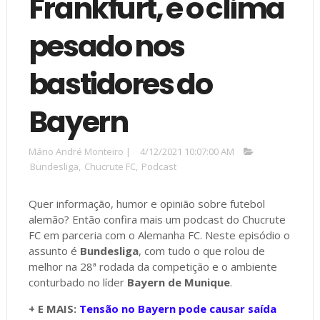
Frankfurt, e o clima
pesado nos
bastidores do
Bayern
Mário André Monteiro
|
4/12/2021 10:07:00 AM
Bundesliga
,
Chucrute FC
,
Podcast
Quer informação, humor e opinião sobre futebol
alemão? Então confira mais um podcast do Chucrute
FC em parceria com o Alemanha FC. Neste episódio o
assunto é
Bundesliga
, com tudo o que rolou de
melhor na 28ª rodada da competição e o ambiente
conturbado no líder
Bayern de Munique
.
+ E MAIS:
Tensão no Bayern pode causar saída