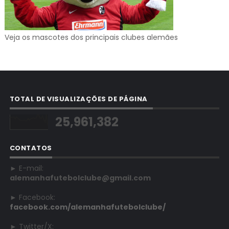
Veja os mascotes dos principais clubes alemães
TOTAL DE VISUALIZAÇÕES DE PÁGINA
25,961,382
CONTATOS
► E-mail:
alemanhafutebolclube@gmail.com
► Facebook:
facebook.com/alemanhafutebolclube/
► Twitter/X: