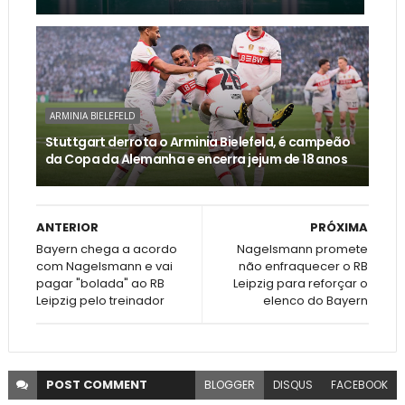
ARMINIA BIELEFELD
Stuttgart derrota o Arminia Bielefeld, é campeão
da Copa da Alemanha e encerra jejum de 18 anos
ANTERIOR
PRÓXIMA
Bayern chega a acordo
Nagelsmann promete
com Nagelsmann e vai
não enfraquecer o RB
pagar "bolada" ao RB
Leipzig para reforçar o
Leipzig pelo treinador
elenco do Bayern
POST
COMMENT
BLOGGER
DISQUS
FACEBOOK