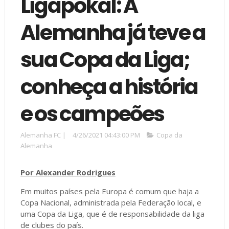
Ligapokal: A
Alemanha já teve a
sua Copa da Liga;
conheça a história
e os campeões
Alemanha FC
|
4/26/2021 04:43:00 PM
Copa da
Alemanha
Por Alexander Rodrigues
Em muitos países pela Europa é comum que haja a
Copa Nacional, administrada pela Federação local, e
uma Copa da Liga, que é de responsabilidade da liga
de clubes do país.