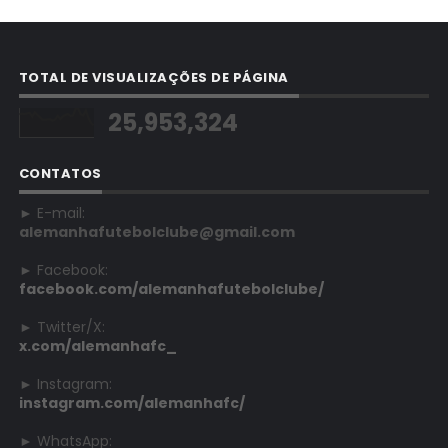
TOTAL DE VISUALIZAÇÕES DE PÁGINA
25,953,324
CONTATOS
► E-mail:
alemanhafutebolclube@gmail.com
► Facebook:
facebook.com/alemanhafutebolclube/
► Twitter/X:
x.com/alemanhafc_
► Instagram:
instagram.com/alemanhafc/
► WhatsApp: