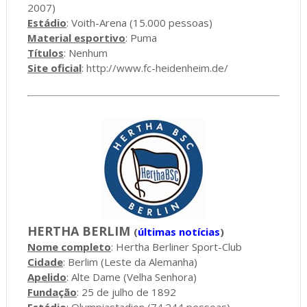
2007)
Estádio
: Voith-Arena (15.000 pessoas)
Material esportivo
: Puma
Títulos
: Nenhum
Site oficial
:
http://www.fc-heidenheim.de/
HERTHA BERLIM
(
últimas notícias
)
Nome completo
: Hertha Berliner Sport-Club
Cidade
: Berlim (Leste da Alemanha)
Apelido
: Alte Dame (Velha Senhora)
Fundação
: 25 de julho de 1892
Estádio
: Olympiastadion (74.244 pessoas)