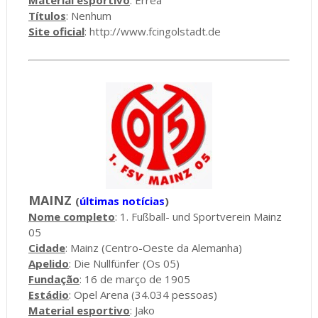
Títulos
: Nenhum
Site oficial
:
http://www.fcingolstadt.de
MAINZ
(
últimas notícias
)
Nome completo
: 1. Fußball- und Sportverein Mainz
05
Cidade
: Mainz (Centro-Oeste da Alemanha)
Apelido
: Die Nullfünfer (Os 05)
Fundação
: 16 de março de 1905
Estádio
: Opel Arena (34.034 pessoas)
Material esportivo
: Jako