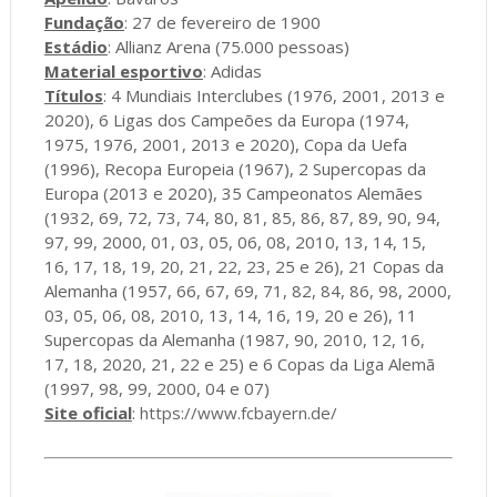
Fundação
: 27 de fevereiro de 1900
Estádio
: Allianz Arena (75.000 pessoas)
Material esportivo
: Adidas
Títulos
: 4 Mundiais Interclubes (1976, 2001, 2013 e
2020), 6 Ligas dos Campeões da Europa (1974,
1975, 1976, 2001, 2013 e 2020), Copa da Uefa
(1996), Recopa Europeia (1967), 2 Supercopas da
Europa (2013 e 2020), 35 Campeonatos Alemães
(1932, 69, 72, 73, 74, 80, 81, 85, 86, 87, 89, 90, 94,
97, 99, 2000, 01, 03, 05, 06, 08, 2010, 13, 14, 15,
16, 17, 18, 19, 20, 21, 22, 23, 25 e 26), 21 Copas da
Alemanha (1957, 66, 67, 69, 71, 82, 84, 86, 98, 2000,
03, 05, 06, 08, 2010, 13, 14, 16, 19, 20 e 26), 11
Supercopas da Alemanha (1987, 90, 2010, 12, 16,
17, 18, 2020, 21, 22 e 25) e 6 Copas da Liga Alemã
(1997, 98, 99, 2000, 04 e 07)
Site oficial
:
https://www.fcbayern.de/