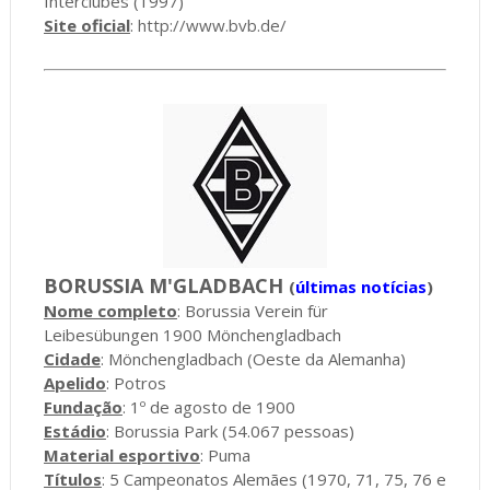
Interclubes (1997)
Site oficial
:
http://www.bvb.de/
BORUSSIA M'GLADBACH
(
últimas notícias
)
Nome completo
: Borussia Verein für
Leibesübungen 1900 Mönchengladbach
Cidade
: Mönchengladbach (Oeste da Alemanha)
Apelido
: Potros
Fundação
: 1º de agosto de 1900
Estádio
: Borussia Park (54.067 pessoas)
Material esportivo
: Puma
Títulos
: 5 Campeonatos Alemães (1970, 71, 75, 76 e