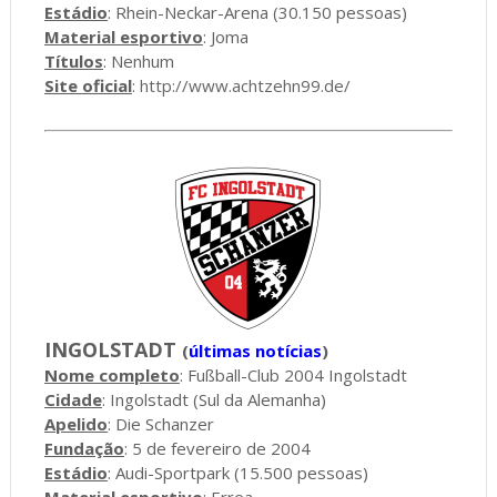
Estádio
: Rhein-Neckar-Arena (30.150 pessoas)
Material esportivo
: Joma
Títulos
: Nenhum
Site oficial
:
http://www.achtzehn99.de/
INGOLSTADT
(
últimas notícias
)
Nome completo
: Fußball-Club 2004 Ingolstadt
Cidade
: Ingolstadt (Sul da Alemanha)
Apelido
: Die Schanzer
Fundação
: 5 de fevereiro de 2004
Estádio
: Audi-Sportpark (15.500 pessoas)
Material esportivo
: Errea