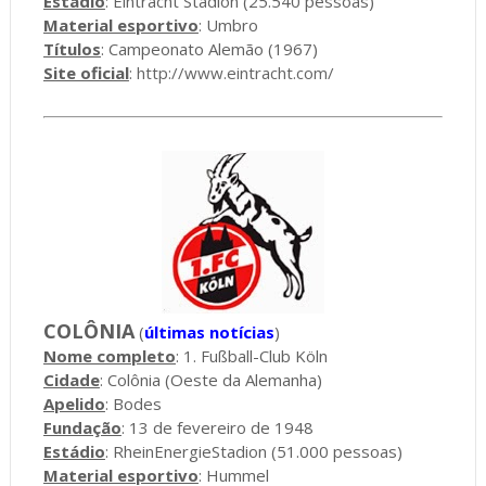
Estádio
: Eintracht Stadion (25.540 pessoas)
Material esportivo
: Umbro
Títulos
: Campeonato Alemão (1967)
Site oficial
:
http://www.eintracht.com/
COLÔNIA
(
últimas notícias
)
Nome completo
: 1. Fußball-Club Köln
Cidade
: Colônia (Oeste da Alemanha)
Apelido
: Bodes
Fundação
: 13 de fevereiro de 1948
Estádio
: RheinEnergieStadion (51.000 pessoas)
Material esportivo
: Hummel