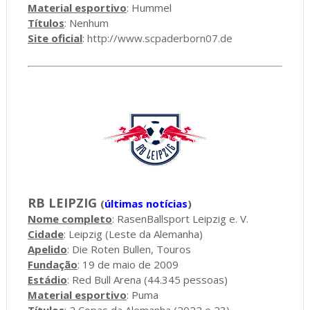
Material esportivo
: Hummel
Títulos
: Nenhum
Site oficial
:
http://www.scpaderborn07.de
RB LEIPZIG
(
últimas notícias
)
Nome completo
: RasenBallsport Leipzig e. V.
Cidade
: Leipzig (Leste da Alemanha)
Apelido
: Die Roten Bullen, Touros
Fundação
: 19 de maio de 2009
Estádio
: Red Bull Arena (44.345 pessoas)
Material esportivo
: Puma
Títulos
: 2 Copas da Alemanha (2022 e 23)