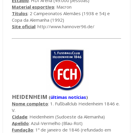
Estádio
: HDI Arena (49.000 pessoas)
Material esportivo
: Macron
Títulos
: 2 Campeonatos Alemães (1938 e 54) e
Copa da Alemanha (1992)
Site oficial
:
http://www.hannover96.de/
HEIDENHEIM
(
últimas notícias
)
Nome completo
: 1. Fußballclub Heidenheim 1846 e.
V.
Cidade
: Heidenheim (Sudoeste da Alemanha)
Apelido
: Azul-Vermelho (Blau-Rot)
Fundação
: 1º de janeiro de 1846 (refundado em