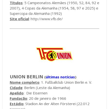
Títulos
: 5 Campeonatos Alemães (1950, 52, 84, 92 e
2007), 4 Copas da Alemanha (1954, 58, 97 e 2025) e
Supercopa da Alemanha (1992)
Site oficial
:
http://www.vfb.de/
UNION BERLIN
(
últimas notícias
)
Nome completo
: 1. Fußballclub Union Berlin e. V.
Cidade
: Berlim (Leste da Alemanha)
Apelido
:
Die Eisernen
Fundação
: 20 de janeiro de 1966
Estádio
: Stadion An der Alten Försterei (22.012
pessoas)