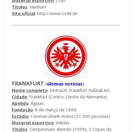
Material esportivo
: Craft
Títulos
: Nenhum
Site oficial
:
http://www.sv98.de
FRANKFURT
(
últimas notícias
)
Nome completo
: Eintracht Frankfurt Fußball AG
Cidade
: Frankfurt (Centro-Oeste da Alemanha)
Apelido
: Águias
Fundação
: 8 de março de 1899
Estádio
: Commerzbank-Arena (51.500 pessoas)
Material esportivo
: Adidas
Títulos
: Campeonato Alemão (1959), 5 Copas da