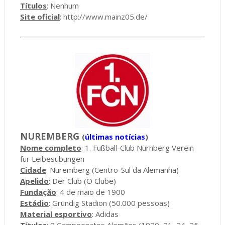
Títulos
: Nenhum
Site oficial
:
http://www.mainz05.de/
NUREMBERG
(
últimas notícias
)
Nome completo
: 1. Fußball-Club Nürnberg Verein
für Leibesübungen
Cidade
: Nuremberg (Centro-Sul da Alemanha)
Apelido
: Der Club (O Clube)
Fundação
: 4 de maio de 1900
Estádio
: Grundig Stadion (50.000 pessoas)
Material esportivo
: Adidas
Títulos
: 9 Campeonatos Alemães (1920, 21, 24, 25,