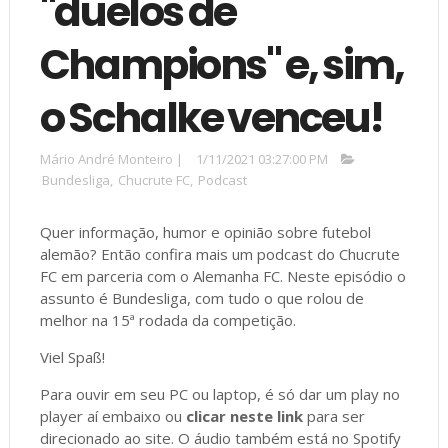
"duelos de
Champions" e, sim,
o Schalke venceu!
Mário André Monteiro
|
1/11/2021 03:27:00 PM
Bundesliga
,
Chucrute FC
,
Podcast
Quer informação, humor e opinião sobre futebol
alemão? Então confira mais um podcast do Chucrute
FC em parceria com o Alemanha FC. Neste episódio o
assunto é Bundesliga, com tudo o que rolou de
melhor na 15ª rodada da competição.
Viel Spaß!
Para ouvir em seu PC ou laptop, é só dar um play no
player aí embaixo ou
clicar neste link
para ser
direcionado ao site. O áudio também está no Spotify