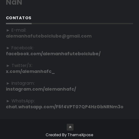
NaN
CONTATOS
► E-mail:
alemanhafutebolclube@gmail.com
► Facebook:
facebook.com/alemanhafutebolclube/
► Twitter/X:
x.com/alemanhafc_
► Instagram:
instagram.com/alemanhafc/
► WhatsApp:
chat.whatsapp.com/F6f4VPT07QP4HzGbNRNm3o
Created By
ThemeXpose