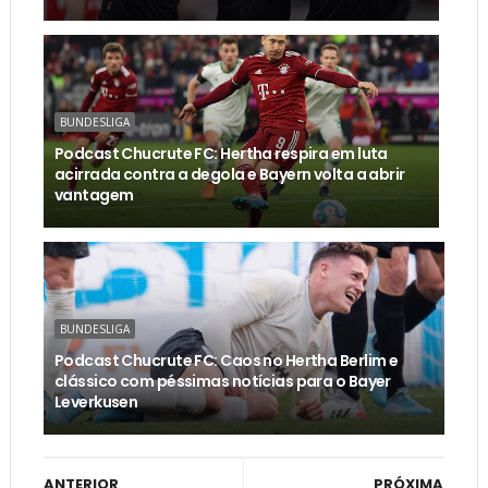
BUNDESLIGA
Podcast Chucrute FC: Hertha respira em luta
acirrada contra a degola e Bayern volta a abrir
vantagem
BUNDESLIGA
Podcast Chucrute FC: Caos no Hertha Berlim e
clássico com péssimas notícias para o Bayer
Leverkusen
ANTERIOR
PRÓXIMA