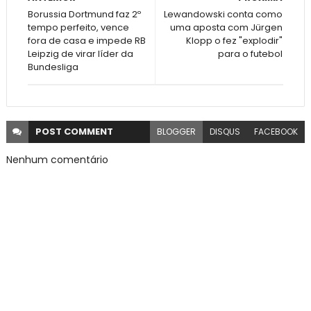
Borussia Dortmund faz 2º
Lewandowski conta como
tempo perfeito, vence
uma aposta com Jürgen
fora de casa e impede RB
Klopp o fez "explodir"
Leipzig de virar líder da
para o futebol
Bundesliga
POST
COMMENT
BLOGGER
DISQUS
FACEBOOK
Nenhum comentário