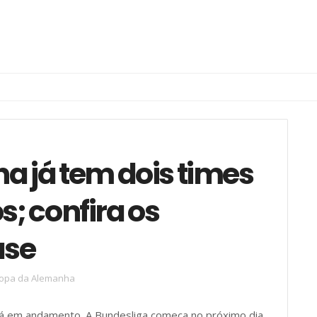
 já tem dois times
s; confira os
ase
opa da Alemanha
á em andamento. A Bundesliga começa no próximo dia