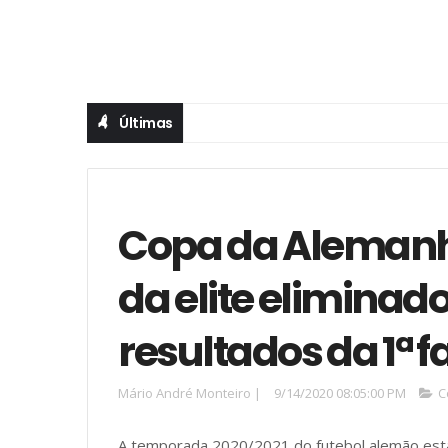
Últimas
Copa da Alemanha
da elite eliminado
resultados da 1ª f
Mário André Monteiro
|
9/14/2020 08:05:00 PM
C
A temporada 2020/2021 do futebol alemão est