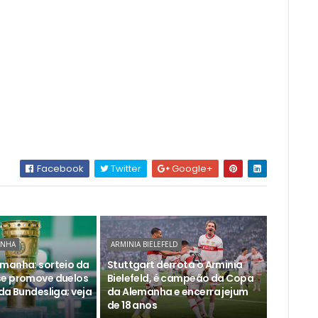
Facebook
Twitter
Google+
ANHA
ARMINIA BIELEFELD
manha: sorteio da
Stuttgart derrota o Arminia
se promove duelos
Bielefeld, é campeão da Copa
da Bundesliga; veja
da Alemanha e encerra jejum
de 18 anos