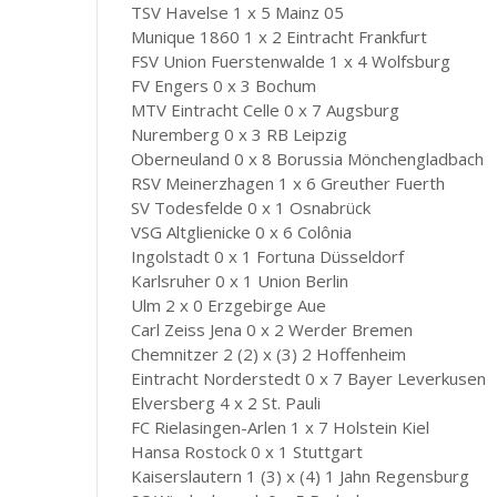
TSV Havelse 1 x 5 Mainz 05
Munique 1860 1 x 2 Eintracht Frankfurt
FSV Union Fuerstenwalde 1 x 4 Wolfsburg
FV Engers 0 x 3 Bochum
MTV Eintracht Celle 0 x 7 Augsburg
Nuremberg 0 x 3 RB Leipzig
Oberneuland 0 x 8 Borussia Mönchengladbach
RSV Meinerzhagen 1 x 6 Greuther Fuerth
SV Todesfelde 0 x 1 Osnabrück
VSG Altglienicke 0 x 6 Colônia
Ingolstadt 0 x 1 Fortuna Düsseldorf
Karlsruher 0 x 1 Union Berlin
Ulm 2 x 0 Erzgebirge Aue
Carl Zeiss Jena 0 x 2 Werder Bremen
Chemnitzer 2 (2) x (3) 2 Hoffenheim
Eintracht Norderstedt 0 x 7 Bayer Leverkusen
Elversberg 4 x 2 St. Pauli
FC Rielasingen-Arlen 1 x 7 Holstein Kiel
Hansa Rostock 0 x 1 Stuttgart
Kaiserslautern 1 (3) x (4) 1 Jahn Regensburg