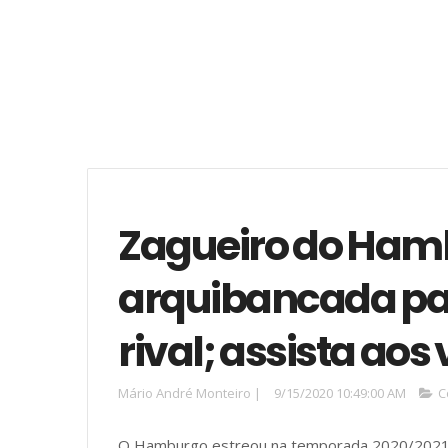
Zagueiro do Ham
arquibancada par
rival; assista aos
Mário André Monteiro
|
9/15/2020 10:49:00 AM
C
O Hamburgo estreou na temporada 2020/2021 d