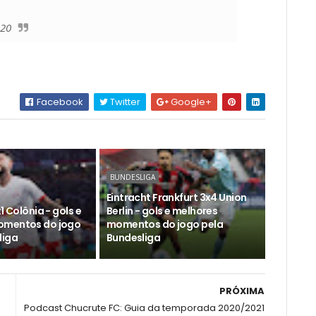
020
Facebook
Twitter
Google+
BUNDESLIGA
Eintracht Frankfurt 3x4 Union
1 Colônia - gols e
Berlin - gols e melhores
omentos do jogo
momentos do jogo pela
liga
Bundesliga
PRÓXIMA
Podcast Chucrute FC: Guia da temporada 2020/2021