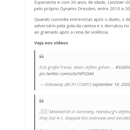
Experiente e com 30 anos de idade, Leistner 
pelo próprio Dynamo Dresden, entre 2010 a 20
Quando concedia entrevistas após o duelo, o de
adversário pela gola da camisa e o derrubou no 
ao gramado após a cena de violência.
Veja nos vídeos
Erst große Fresse, dann stiften gehen ...
#SGDH
pic.twitter.com/uGvF6PSDA6
— st0waway (@L91172891)
September 14, 202
🇩🇪 Meanwhile in Germany, Hamburg's defender
they lost 4-1, stopped the interview and decide