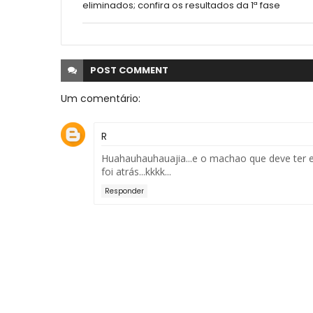
eliminados; confira os resultados da 1ª fase
POST
COMMENT
Um comentário:
R
Huahauhauhauajia...e o machao que deve ter el
foi atrás...kkkk...
Responder