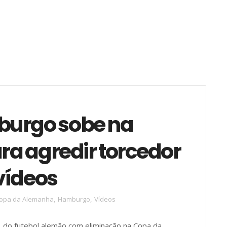
burgo sobe na
a agredir torcedor
 vídeos
opa da Alemanha
,
Hamburgo
,
Vídeos
o futebol alemão com eliminação na Copa da