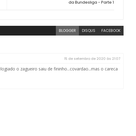
da Bundesliga - Parte 1
BLOGGER
DISQUS
FACEBOOK
15 de setembro de 2020 às 21:07
ogiado o zagueiro saiu de fininho...covardao...mas o careca