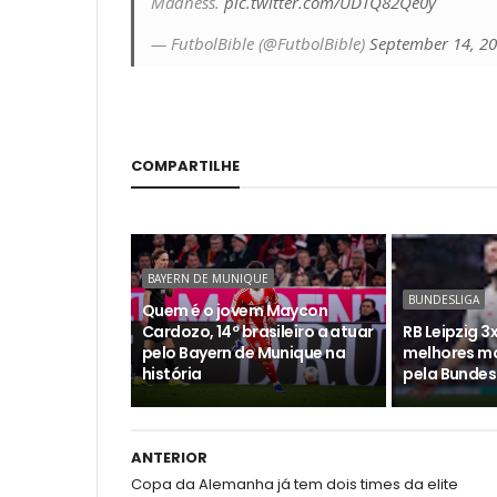
Madness.
pic.twitter.com/UDTQ82Qe0y
— FutbolBible (@FutbolBible)
September 14, 2
COMPARTILHE
BAYERN DE MUNIQUE
BUNDESLIGA
Quem é o jovem Maycon
Cardozo, 14º brasileiro a atuar
RB Leipzig 3x
pelo Bayern de Munique na
melhores m
história
pela Bundes
ANTERIOR
Copa da Alemanha já tem dois times da elite