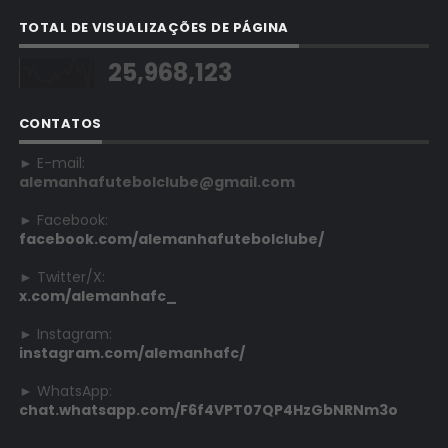
TOTAL DE VISUALIZAÇÕES DE PÁGINA
25,968,123
CONTATOS
► E-mail:
alemanhafutebolclube@gmail.com
► Facebook:
facebook.com/alemanhafutebolclube/
► Twitter/X:
x.com/alemanhafc_
► Instagram:
instagram.com/alemanhafc/
► WhatsApp:
chat.whatsapp.com/F6f4VPT07QP4HzGbNRNm3o