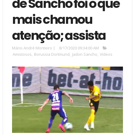
de Sancho foi o que
mais chamou
atenção; assista
Mário André Monteiro
|
8/17/2020 09:34:00 AM
Amistosos
,
Borussia Dortmund
,
Jadon Sancho
,
Vídeos