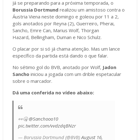
Já se preparando para a próxima temporada, o
Borussia Dortmund
realizou um amistoso contra o
Áustria Viena neste domingo e goleou por 11 a 2,
gols anotados por Reyna (2), Guerreiro, Pherai,
Sancho, Emre Can, Marius Wolf, Thorgan
Hazard, Bellingham, Duman e Nico Schulz.
O placar por si só já chama atenção. Mas um lance
específico da partida está dando o que falar.
No sétimo gol do BVB, anotado por Wolf,
Jadon
Sancho
iniciou a jogada com um drible espetacular
sobre o marcador.
Dá uma conferida no vídeo abaixo:
👀🤐
@Sanchooo10
pic.twitter.com/vvdzdqBNzr
— Borussia Dortmund (@BVB)
August 16,