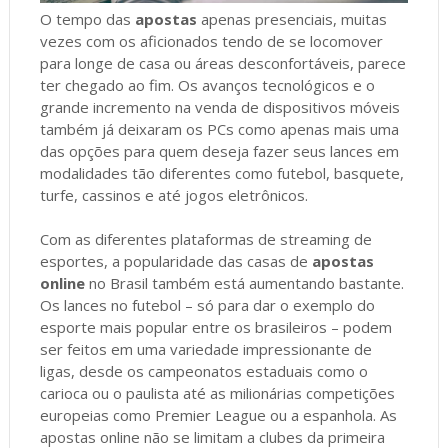
O tempo das
apostas
apenas presenciais, muitas
vezes com os aficionados tendo de se locomover
para longe de casa ou áreas desconfortáveis, parece
ter chegado ao fim. Os avanços tecnológicos e o
grande incremento na venda de dispositivos móveis
também já deixaram os PCs como apenas mais uma
das opções para quem deseja fazer seus lances em
modalidades tão diferentes como futebol, basquete,
turfe, cassinos e até jogos eletrônicos.
Com as diferentes plataformas de streaming de
esportes, a popularidade das casas de
apostas
online
no Brasil também está aumentando bastante.
Os lances no futebol – só para dar o exemplo do
esporte mais popular entre os brasileiros – podem
ser feitos em uma variedade impressionante de
ligas, desde os campeonatos estaduais como o
carioca ou o paulista até as milionárias competições
europeias como Premier League ou a espanhola. As
apostas online não se limitam a clubes da primeira