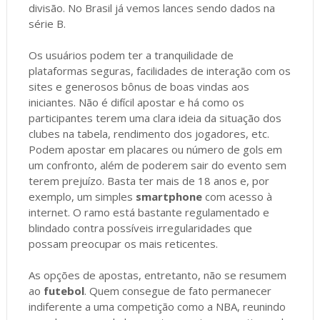
divisão. No Brasil já vemos lances sendo dados na
série B.
Os usuários podem ter a tranquilidade de
plataformas seguras, facilidades de interação com os
sites e generosos bônus de boas vindas aos
iniciantes. Não é difícil apostar e há como os
participantes terem uma clara ideia da situação dos
clubes na tabela, rendimento dos jogadores, etc.
Podem apostar em placares ou número de gols em
um confronto, além de poderem sair do evento sem
terem prejuízo. Basta ter mais de 18 anos e, por
exemplo, um simples
smartphone
com acesso à
internet. O ramo está bastante regulamentado e
blindado contra possíveis irregularidades que
possam preocupar os mais reticentes.
As opções de apostas, entretanto, não se resumem
ao
futebol
. Quem consegue de fato permanecer
indiferente a uma competição como a NBA, reunindo