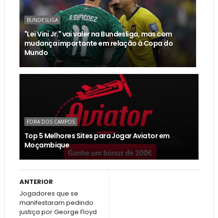
BUNDESLIGA
"Lei Vini Jr." vai valer na Bundesliga, mas com
mudança importante em relação à Copa do
Mundo
FORA DOS CAMPOS
Top 5 Melhores Sites para Jogar Aviator em
Moçambique
ANTERIOR
Jogadores que se
manifestaram pedindo
justiça por George Floyd