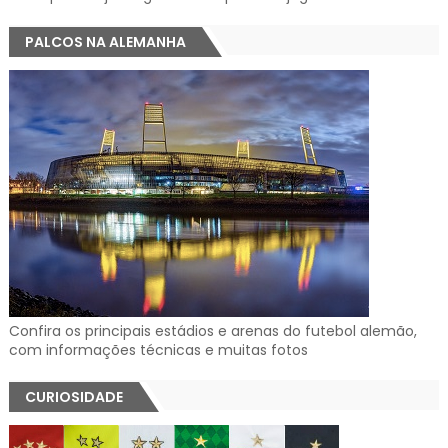
PALCOS NA ALEMANHA
Confira os principais estádios e arenas do futebol alemão,
com informações técnicas e muitas fotos
CURIOSIDADE