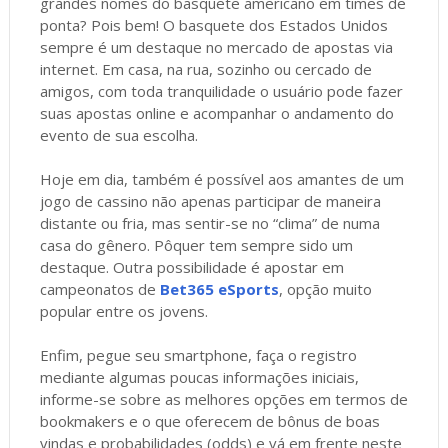
grandes nomes do basquete americano em times de
ponta? Pois bem! O basquete dos Estados Unidos
sempre é um destaque no mercado de apostas via
internet. Em casa, na rua, sozinho ou cercado de
amigos, com toda tranquilidade o usuário pode fazer
suas apostas online e acompanhar o andamento do
evento de sua escolha.
Hoje em dia, também é possível aos amantes de um
jogo de cassino não apenas participar de maneira
distante ou fria, mas sentir-se no “clima” de numa
casa do gênero. Pôquer tem sempre sido um
destaque. Outra possibilidade é apostar em
campeonatos de
Bet365 eSports
, opção muito
popular entre os jovens.
Enfim, pegue seu smartphone, faça o registro
mediante algumas poucas informações iniciais,
informe-se sobre as melhores opções em termos de
bookmakers e o que oferecem de bônus de boas
vindas e probabilidades (odds) e vá em frente neste