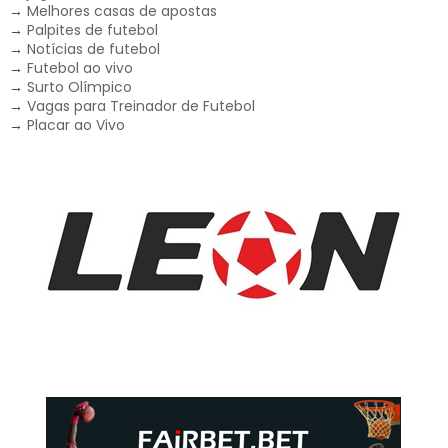
→
Melhores casas de apostas
→
Palpites de futebol
→
Notícias de futebol
→
Futebol ao vivo
→
Surto Olímpico
→
Vagas para Treinador de Futebol
→
Placar ao Vivo