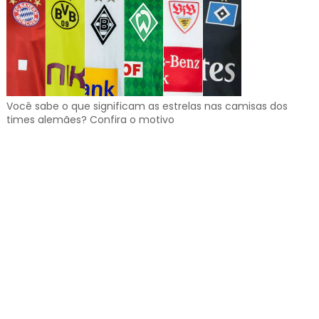
Você sabe o que significam as estrelas nas camisas dos
times alemães? Confira o motivo